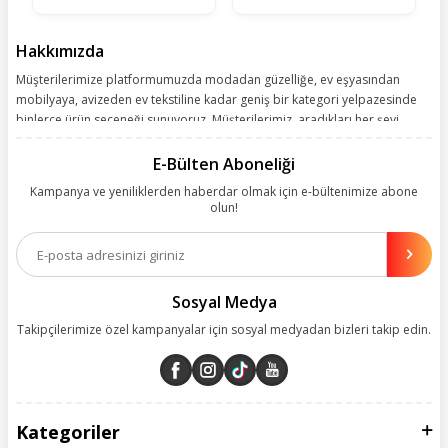
Hakkımızda
Müşterilerimize platformumuzda modadan güzelliğe, ev eşyasından
mobilyaya, avizeden ev tekstiline kadar geniş bir kategori yelpazesinde
binlerce ürün seçeneği sunuyoruz. Müşterilerimiz, aradıkları her şeyi
kolayca bularak kusursuz alışveriş deneyiminin keyfini çıkarıyor. Size
kolay, kusursuz ve keyifli bir alışveriş yolculuğu sunarken deneyiminize
E-Bülten Aboneliği
değer katmak için sürekli çalışıyoruz.
Kampanya ve yeniliklerden haberdar olmak için e-bültenimize abone
olun!
Aynı zamanda App uygulamımızı kullanan müşterilerimize özel indirim
olanakları sunuyoruz. Çalışmalarımızı müşterilerimizin memnuniyetini
esas alarak yürütüyoruz.
Sosyal Medya
Takipçilerimize özel kampanyalar için sosyal medyadan bizleri takip edin.
Kategoriler