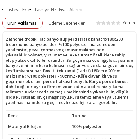
Listeye Ekle
Tavsiye Et
Fiyat Alarmı
Yorum
Ürün Açıklaması
Ödeme Seçenekleri
Zethome tropik lilac banyo duş perdesi tek kanat 1x180x200
tropikhome banyo perdesi %100 polyester malzemeden
yapılmıştır, peva içermez ve çamaşır makinesinde
yıkanabilir.Solmaz, yırtılmaz ve leke tutmaz özelliklere sahip
olup yüksek kalite bir üründür. Su geçirmez özelliğiyle sayesinde
banyo zemininin kuru kalmasını sağlar ve size daha güzel bir duş
keyfi imkanı sunar. Boyut : tek kanat (1adet) 180cm x 200cm
malzeme : %100 polyester - 90grm2 - Küfe dayanıklı ve su
geçirmez ek ürün : perde halkası hediyeli. Banyo perde borusu
dahil değildir,ayrıca firmamızdan satın alabilirsiniz. yıkama
talimatı : 30 derecede çamaşır makinesinde yıkanabilir, düşük
ısıda kurutulabilir, çamaşır suyu,kuru temizleme veya ütüleme
yapılması halinde su geçirmezlik özelliği zarar görebilir.
Renk
Turuncu
Materyal Bileşeni
100% polyester