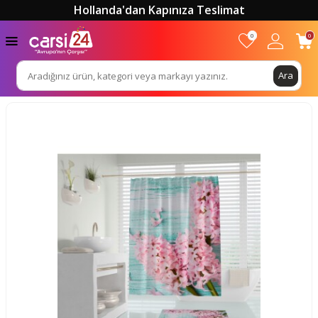
Hollanda'dan Kapınıza Teslimat
0
0
Ara