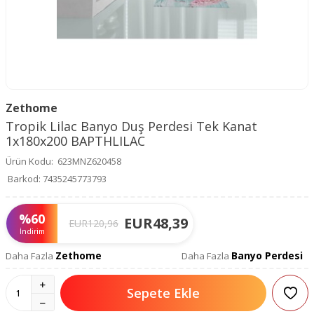
Zethome
Tropik Lilac Banyo Duş Perdesi Tek Kanat
1x180x200 BAPTHLILAC
Ürün Kodu:
623MNZ620458
Barkod:
7435245773793
%
60
EUR
48,39
EUR
120,96
İndirim
Zethome
Banyo Perdesi
Daha Fazla
Daha Fazla
Sepete Ekle