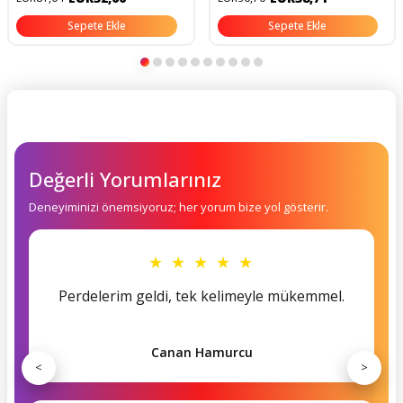
Sepete Ekle
Sepete Ekle
Değerli Yorumlarınız
Deneyiminizi önemsiyoruz; her yorum bize yol gösterir.
★ ★ ★ ★ ★
Perdelerim geldi, tek kelimeyle mükemmel.
Canan Hamurcu
<
>