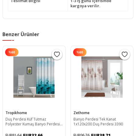
Teslimat Bilgisi
1-3 iş günü içerisinde
kargoya verilir.
Benzer Ürünler
%
60
%
60
Tropikhome
Zethome
Duş Perdesi Küf Tutmaz
Banyo Perdesi Tek Kanat
Polyester Kumaş Banyo Perdesi
1x120x200 Duş Perdesi 3390
Tek Kanat Banyo Dekorasyon
Perdesi 180x200 Cm
EUR32,66
EUR38,71
EUR81,64
EUR96,76