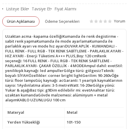
Listeye Ekle
Tavsiye Et
Fiyat Alarmı
Yorum
Ürün Açıklaması
Ödeme Seçenekleri
Uzaktan acma -kapama özelliğiKumanda ile renk degistirme -
sabit renk yapmaKumanda ile mode ayarlamaKumanda ile
parlaklık ayarı ve mode hız ayarıDUVAR APLİK - KUMANDALI -
FULL RENK - FULL RGB - TEK RENK SABİTLEME - PARLAKLIK AYARI -
HIZ AYARI - Enerji Tüketimi A+++ PLUS,Boy: 120 cmRenk
seçeneği: 16 FULL RENK - FULL RGB - TEK RENK SABİTLEME -
PARLAKLIK AYARI- ÇAKAR ÖZELLİK - 4 MODEAmpul dahil: evetStil:
yenilikışık kaynağı: led ampullerGölge türü: gölgesizTeknik:
boyalı SİYAHÖzellikler: corner bright lightGerilim: 90-260vÖğe
türü: floor lampsGüç kaynağı: acGaranti: 1 yearIşık kaynaklarının
sayısı: 1Aydınlatma alanı: 3-5 metreWatt: 16-20wGölge yönü:
Yukar & aşağıBaz tipi: g9Dim edilebilir mi: evetAnahtar türü:
uzaktan kumandaGövde malzemesi: alüminyum + metal
alaşımKABLO UZUNLUGU 100 cm
Materyal
Metal
Yerden Yüksekliği
101-150