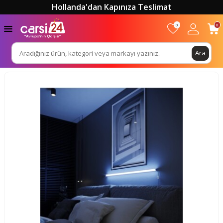
Hollanda'dan Kapınıza Teslimat
0
0
Ara