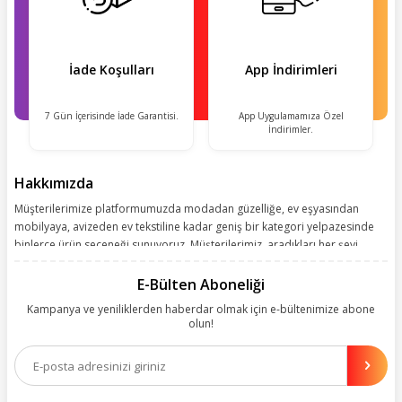
İade Koşulları
App İndirimleri
7 Gün İçerisinde İade Garantisi.
App Uygulamamıza Özel
İndirimler.
Hakkımızda
Müşterilerimize platformumuzda modadan güzelliğe, ev eşyasından
mobilyaya, avizeden ev tekstiline kadar geniş bir kategori yelpazesinde
binlerce ürün seçeneği sunuyoruz. Müşterilerimiz, aradıkları her şeyi
kolayca bularak kusursuz alışveriş deneyiminin keyfini çıkarıyor. Size
kolay, kusursuz ve keyifli bir alışveriş yolculuğu sunarken deneyiminize
E-Bülten Aboneliği
değer katmak için sürekli çalışıyoruz.
Kampanya ve yeniliklerden haberdar olmak için e-bültenimize abone
olun!
Aynı zamanda App uygulamımızı kullanan müşterilerimize özel indirim
olanakları sunuyoruz. Çalışmalarımızı müşterilerimizin memnuniyetini
esas alarak yürütüyoruz.