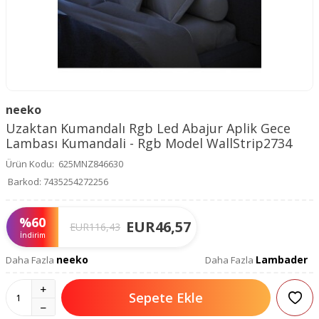
neeko
Uzaktan Kumandalı Rgb Led Abajur Aplik Gece
Lambası Kumandali - Rgb Model WallStrip2734
Ürün Kodu:
625MNZ846630
Barkod:
7435254272256
%
60
EUR
46,57
EUR
116,43
İndirim
neeko
Lambader
Daha Fazla
Daha Fazla
Sepete Ekle