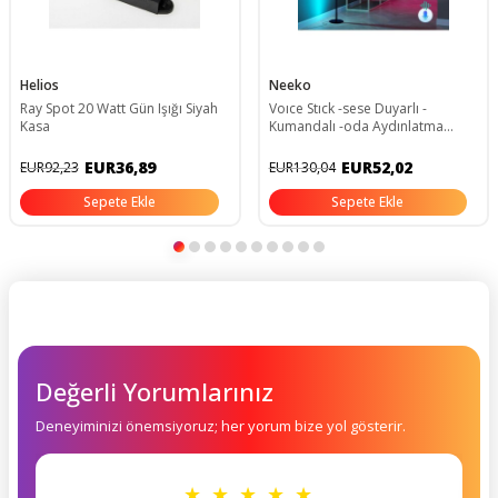
Helios
Neeko
Ray Spot 20 Watt Gün Işığı Siyah
Voıce Stıck -sese Duyarlı -
Kasa
Kumandalı -oda Aydınlatma
Sistemi Full Rgb - Full Renk - Çok
Özellik
EUR36,89
EUR52,02
EUR92,23
EUR130,04
Sepete Ekle
Sepete Ekle
Değerli Yorumlarınız
Deneyiminizi önemsiyoruz; her yorum bize yol gösterir.
★ ★ ★ ★ ★