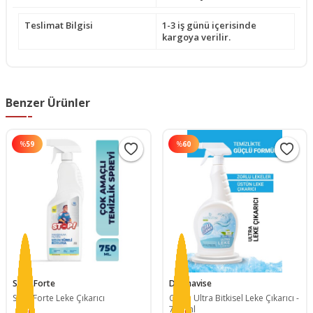
Teslimat Bilgisi
1-3 iş günü içerisinde
kargoya verilir.
Benzer Ürünler
%
59
%
60
Stop Forte
Dermavise
Stop Forte Leke Çıkarıcı
Clean Ultra Bitkisel Leke Çıkarıcı -
750 ml