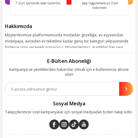
7 Gün İçerisinde İade Garantisi.
App Uygulamamıza Özel
İndirimler.
Hakkımızda
Müşterilerimize platformumuzda modadan güzelliğe, ev eşyasından
mobilyaya, avizeden ev tekstiline kadar geniş bir kategori yelpazesinde
binlerce ürün seçeneği sunuyoruz. Müşterilerimiz, aradıkları her şeyi
kolayca bularak kusursuz alışveriş deneyiminin keyfini çıkarıyor. Size
kolay, kusursuz ve keyifli bir alışveriş yolculuğu sunarken deneyiminize
E-Bülten Aboneliği
değer katmak için sürekli çalışıyoruz.
Kampanya ve yeniliklerden haberdar olmak için e-bültenimize abone
olun!
Aynı zamanda App uygulamımızı kullanan müşterilerimize özel indirim
olanakları sunuyoruz. Çalışmalarımızı müşterilerimizin memnuniyetini
esas alarak yürütüyoruz.
Sosyal Medya
Takipçilerimize özel kampanyalar için sosyal medyadan bizleri takip edin.