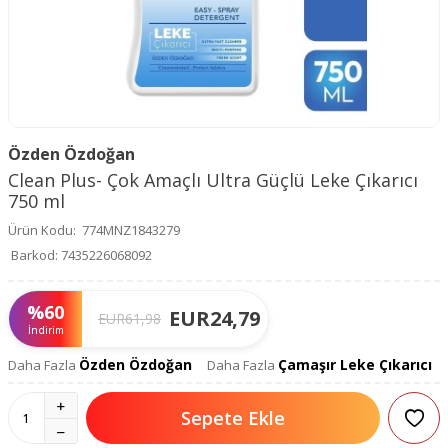
Özden Özdoğan
Clean Plus- Çok Amaçlı Ultra Güçlü Leke Çıkarıcı
750 ml
Ürün Kodu:
774MNZ1843279
Barkod:
7435226068092
%
60
EUR
24,79
EUR
61,98
İndirim
Özden Özdoğan
Çamaşır Leke Çıkarıcı
Daha Fazla
Daha Fazla
Sepete Ekle