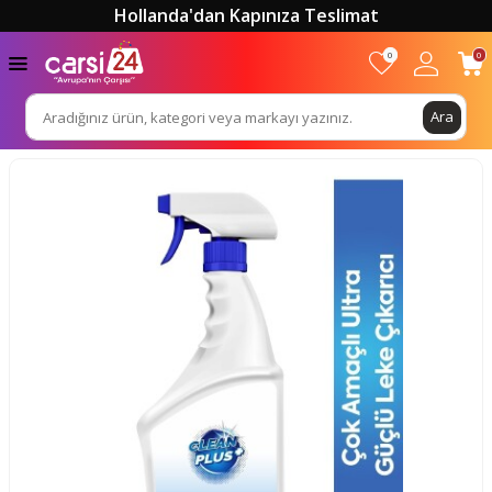
Hollanda'dan Kapınıza Teslimat
0
0
Ara