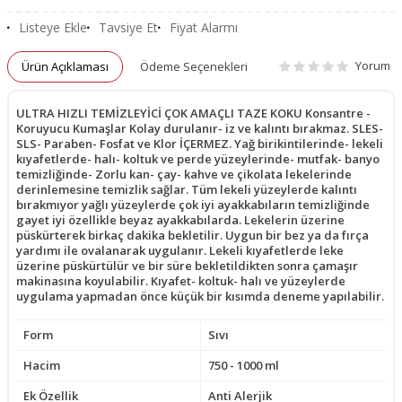
Listeye Ekle
Tavsiye Et
Fiyat Alarmı
Yorum
Ürün Açıklaması
Ödeme Seçenekleri
ULTRA HIZLI TEMİZLEYİCİ ÇOK AMAÇLI TAZE KOKU Konsantre -
Koruyucu Kumaşlar Kolay durulanır- iz ve kalıntı bırakmaz. SLES-
SLS- Paraben- Fosfat ve Klor İÇERMEZ. Yağ birikintilerinde- lekeli
kıyafetlerde- halı- koltuk ve perde yüzeylerinde- mutfak- banyo
temizliğinde- Zorlu kan- çay- kahve ve çikolata lekelerinde
derinlemesine temizlik sağlar. Tüm lekeli yüzeylerde kalıntı
bırakmıyor yağlı yüzeylerde çok iyi ayakkabıların temizliğinde
gayet iyi özellikle beyaz ayakkabılarda. Lekelerin üzerine
püskürterek birkaç dakika bekletilir. Uygun bir bez ya da fırça
yardımı ile ovalanarak uygulanır. Lekeli kıyafetlerde leke
üzerine püskürtülür ve bir süre bekletildikten sonra çamaşır
makinasına koyulabilir. Kıyafet- koltuk- halı ve yüzeylerde
uygulama yapmadan önce küçük bir kısımda deneme yapılabilir.
Form
Sıvı
Hacim
750 - 1000 ml
Ek Özellik
Anti Alerjik