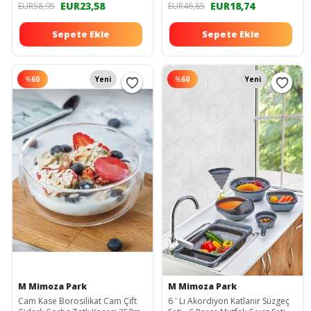
EUR23,58
EUR18,74
EUR58,95
EUR46,85
Sepete Ekle
Sepete Ekle
%
60
Yeni
%
60
Yeni
M Mimoza Park
M Mimoza Park
Cam Kase Borosilikat Cam Çift
6 ' Lı Akordiyon Katlanır Süzgeç