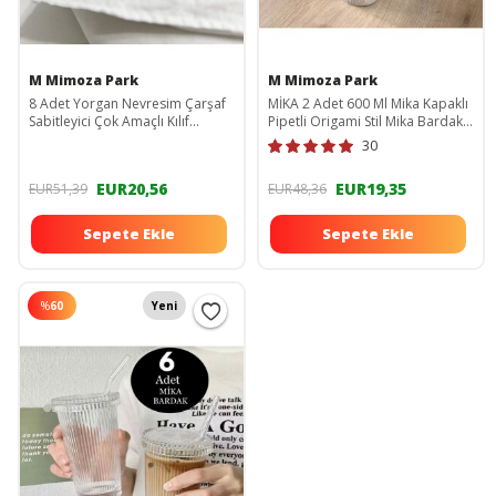
M Mimoza Park
M Mimoza Park
8 Adet Yorgan Nevresim Çarşaf
MİKA 2 Adet 600 Ml Mika Kapaklı
Sabitleyici Çok Amaçlı Kılıf
Pipetli Origami Stil Mika Bardak |
Sabitleyici Düzenleyici EW-S2369
Sunum Bardağı Meşrubat
30
Bardağı ew-mika123
EUR20,56
EUR19,35
EUR51,39
EUR48,36
Sepete Ekle
Sepete Ekle
%
60
Yeni