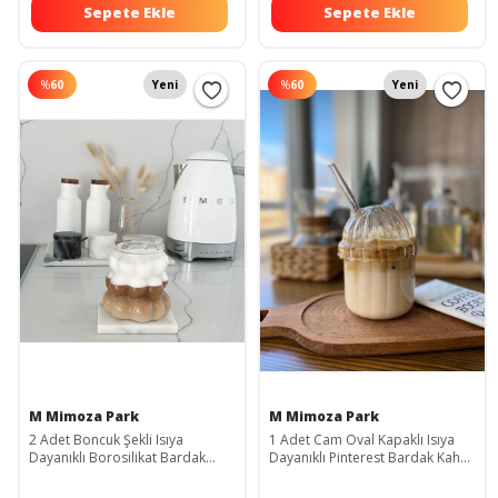
Sepete Ekle
Sepete Ekle
%
60
Yeni
%
60
Yeni
M Mimoza Park
M Mimoza Park
2 Adet Boncuk Şekli Isıya
1 Adet Cam Oval Kapaklı Isıya
Dayanıklı Borosilikat Bardak
Dayanıklı Pinterest Bardak Kahve
kahve Ve Sunum Bardağı
Ve Sunum Bardağı 430 ml
Borosilikat Bardak