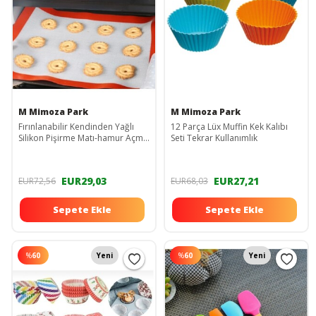
M Mimoza Park
M Mimoza Park
Fırınlanabilir Kendinden Yağlı
12 Parça Lüx Muffin Kek Kalıbı
Silikon Pişirme Matı-hamur Açma
Seti Tekrar Kullanımlık
Örtüsü 30x40 Cm
EUR29,03
EUR27,21
EUR72,56
EUR68,03
Sepete Ekle
Sepete Ekle
%
60
Yeni
%
60
Yeni