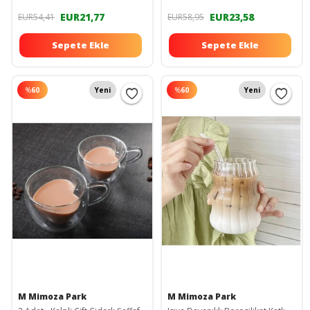
EUR21,77
EUR23,58
EUR54,41
EUR58,95
Sepete Ekle
Sepete Ekle
%
60
Yeni
%
60
Yeni
M Mimoza Park
M Mimoza Park