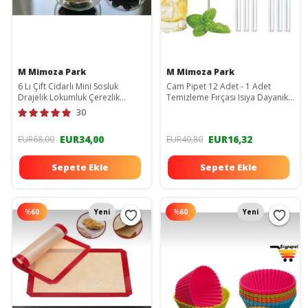
M Mimoza Park
M Mimoza Park
6 Lı Çift Cidarlı Mini Sosluk
Cam Pipet 12 Adet - 1 Adet
Drajelik Lokumluk Çerezlik
Temizleme Fırçası Isıya Dayanıklı
TYC00486511564
Eğimli Pipet
30
EUR34,00
EUR16,32
EUR68,00
EUR40,80
Sepete Ekle
Sepete Ekle
%
60
Yeni
%
60
Yeni