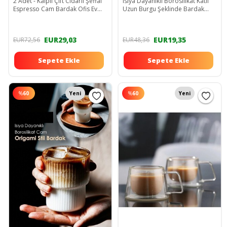
2 Adet - Kalpli Çift Cidarlı Şeffaf
Isıya Dayanıklı Borosilikat Katlı
Espresso Cam Bardak Ofis Ev
Uzun Burgu Şeklinde Bardak
Kahve 180 ML
Kahve Ve Sunum Bardağı - 1
Adet
EUR29,03
EUR19,35
EUR72,56
EUR48,36
Sepete Ekle
Sepete Ekle
%
60
Yeni
%
60
Yeni