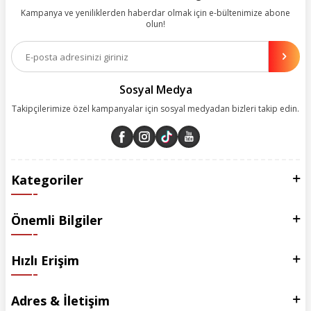
değer katmak için sürekli çalışıyoruz.
Kampanya ve yeniliklerden haberdar olmak için e-bültenimize abone
olun!
Aynı zamanda App uygulamımızı kullanan müşterilerimize özel indirim
olanakları sunuyoruz. Çalışmalarımızı müşterilerimizin memnuniyetini
esas alarak yürütüyoruz.
Sosyal Medya
Takipçilerimize özel kampanyalar için sosyal medyadan bizleri takip edin.
Kategoriler
Önemli Bilgiler
Hızlı Erişim
Adres & İletişim