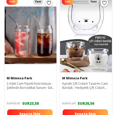
%
60
Yeni
%
60
Yeni
M Mimoza Park
M Mimoza Park
2 Adet Cam Pipetli Kola Kutusu
Ayıcıklı Çift Cidarlı Tasarım Cam
Şeklinde Borosilikat Sunum- Süt
Bardak - Hediyelik Çift Cidarlı
Ve Meyve Suyu Bardağı (4'lü Set)
Ayıcık Bardak 250 Ml
EUR23,58
EUR20,56
EUR58,95
EUR51,39
Sepete Ekle
Sepete Ekle