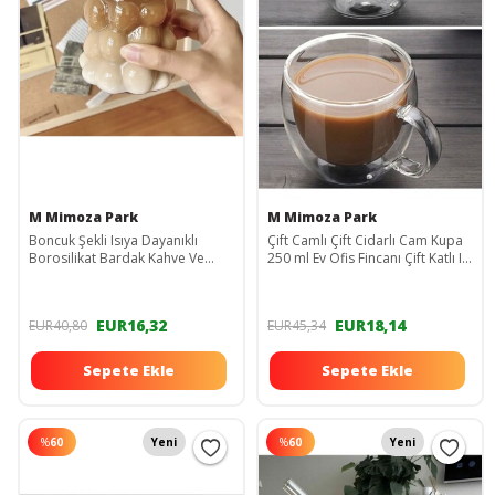
M Mimoza Park
M Mimoza Park
Boncuk Şekli Isıya Dayanıklı
Çift Camlı Çift Cidarlı Cam Kupa
Borosilikat Bardak Kahve Ve
250 ml Ev Ofis Fincanı Çift Katlı Isı
Sunum Bardağı Üzüm Bardak
Yalıtımlı Kulplu Cam Bardak
EUR16,32
EUR18,14
EUR40,80
EUR45,34
Sepete Ekle
Sepete Ekle
%
60
Yeni
%
60
Yeni