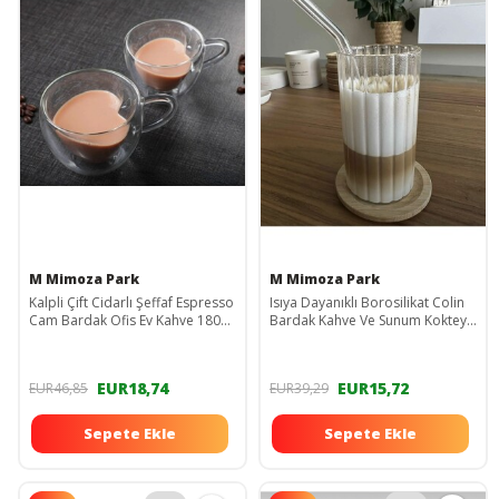
M Mimoza Park
M Mimoza Park
Kalpli Çift Cidarlı Şeffaf Espresso
Isıya Dayanıklı Borosilikat Colin
Cam Bardak Ofis Ev Kahve 180
Bardak Kahve Ve Sunum Kokteyl
ML - 1 Adet
Bardağı - 1 Adet
EUR18,74
EUR15,72
EUR46,85
EUR39,29
Sepete Ekle
Sepete Ekle