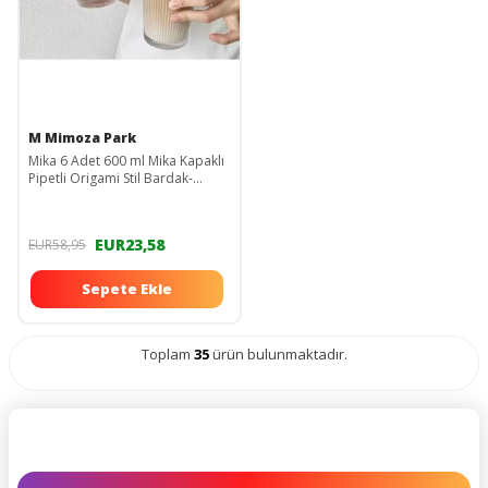
M Mimoza Park
Mika 6 Adet 600 ml Mika Kapaklı
Pipetli Origami Stil Bardak-
sunum Bardağı-meşrubat
Bardağı
TYCOXATM5N168710900607643
EUR23,58
EUR58,95
Sepete Ekle
Toplam
35
ürün bulunmaktadır.