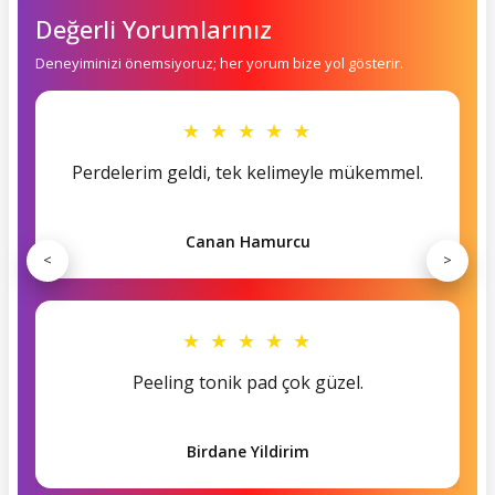
Değerli Yorumlarınız
Deneyiminizi önemsiyoruz; her yorum bize yol gösterir.
★ ★ ★ ★ ★
Perdelerim geldi, tek kelimeyle mükemmel.
Canan Hamurcu
<
>
★ ★ ★ ★ ★
Peeling tonik pad çok güzel.
Birdane Yildirim