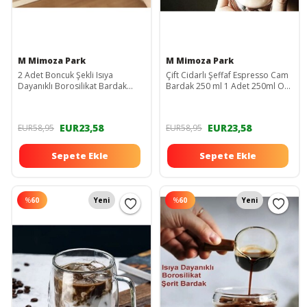
M Mimoza Park
M Mimoza Park
2 Adet Boncuk Şekli Isıya
Çift Cidarlı Şeffaf Espresso Cam
Dayanıklı Borosilikat Bardak
Bardak 250 ml 1 Adet 250ml Ofis
Kahve Ve Sunum Bardağı Üzüm
Ev Kahve
Bardak
EUR23,58
EUR23,58
EUR58,95
EUR58,95
Sepete Ekle
Sepete Ekle
%
60
Yeni
%
60
Yeni