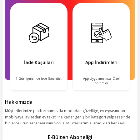
İade Koşulları
App İndirimleri
7 Gün İçerisinde İade Garantisi.
App Uygulamamıza Özel
İndirimler.
Hakkımızda
Müşterilerimize platformumuzda modadan güzelliğe, ev eşyasından
mobilyaya, avizeden ev tekstiline kadar geniş bir kategori yelpazesinde
binlerce ürün seçeneği sunuyoruz. Müşterilerimiz, aradıkları her şeyi
kolayca bularak kusursuz alışveriş deneyiminin keyfini çıkarıyor. Size
kolay, kusursuz ve keyifli bir alışveriş yolculuğu sunarken deneyiminize
E-Bülten Aboneliği