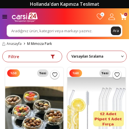
Hollanda'dan Kapınıza Teslimat
0
0
Ara
Anasayfa
M Mimoza Park
Filtre
%
50
Yeni
%
60
Yeni