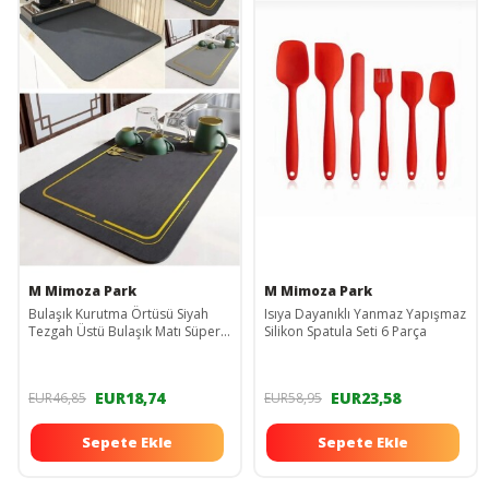
M Mimoza Park
M Mimoza Park
Bulaşık Kurutma Örtüsü Siyah
Isıya Dayanıklı Yanmaz Yapışmaz
Tezgah Üstü Bulaşık Matı Süper
Silikon Spatula Seti 6 Parça
Emici Bulaşıklık 35x50
EUR18,74
EUR23,58
EUR46,85
EUR58,95
Sepete Ekle
Sepete Ekle