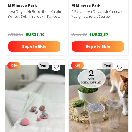
M Mimoza Park
M Mimoza Park
Isıya Dayanıklı Borosilikat Kulplu
6 Parça Isıya Dayanıklı Yanmaz
Boncuk Şekilli Bardak | Kahve Ve
Yapışmaz Servis Seti ew-
Sunum Bardağı | Üzüm Bardak
slkn3453
KLPBNCK-12
EUR21,16
EUR22,37
EUR52,90
EUR55,93
Sepete Ekle
Sepete Ekle
%
60
Yeni
%
60
Yeni