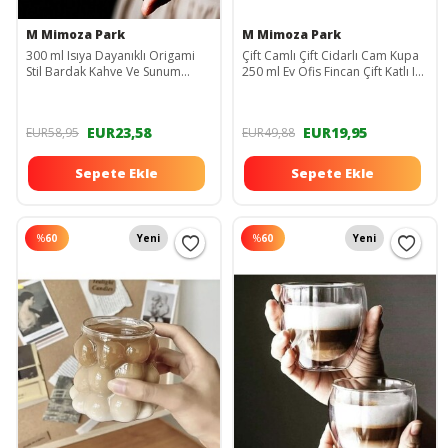
M Mimoza Park
M Mimoza Park
300 ml Isıya Dayanıklı Origami
Çift Camlı Çift Cidarlı Cam Kupa
Stil Bardak Kahve Ve Sunum
250 ml Ev Ofis Fincan Çift Katlı Isı
Bardağı Borosilikat Bardak 300
Yalıtımlı Kulplu Bardak Fincan
ml
EUR23,58
EUR19,95
EUR58,95
EUR49,88
Sepete Ekle
Sepete Ekle
%
60
Yeni
%
60
Yeni