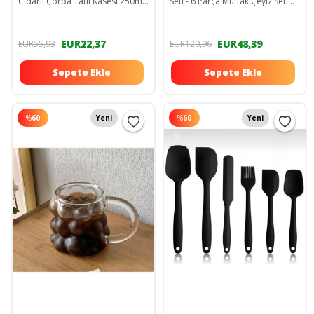
Cidarlı Çorba Tatlı Kasesi 250ml
Seti - 6 Parça Mutfak Çeyiz Seti
Sunum Kasesi 20cm Kase
EW-SÜZGEÇ12
CİDARLI KASE
EUR22,37
EUR48,39
EUR55,93
EUR120,96
Sepete Ekle
Sepete Ekle
%
60
Yeni
%
60
Yeni