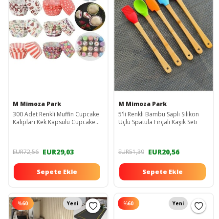
M Mimoza Park
M Mimoza Park
300 Adet Renkli Muffin Cupcake
5'li Renkli Bambu Saplı Silikon
Kalıpları Kek Kapsülü Cupcake
Uçlu Spatula Fırçalı Kaşık Seti
Muffin Kağıt Kek Kalıbı
EUR29,03
EUR20,56
EUR72,56
EUR51,39
Sepete Ekle
Sepete Ekle
%
60
Yeni
%
60
Yeni