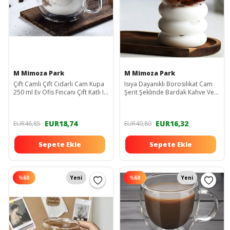
M Mimoza Park
M Mimoza Park
Çift Camlı Çift Cidarlı Cam Kupa
Isıya Dayanıklı Borosilikat Cam
250 ml Ev Ofis Fincanı Çift Katlı Isı
Şerit Şeklinde Bardak Kahve Ve
Yalıtımlı Kulplu Cam Bardak
Sunum Bardağı - Shot- 1 Adet
EUR18,74
EUR16,32
EUR46,85
EUR40,80
Sepete Ekle
Sepete Ekle
%
60
Yeni
%
60
Yeni