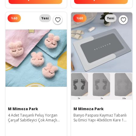
%
60
Yeni
%
60
Yeni
M Mimoza Park
M Mimoza Park
4 Adet Tavşanlı Peluş Yorgan
Banyo Paspası Kaymaz Tabanlı
Çarşaf Sabitleyici Çok Amaçlı
Su Emici Yapı 40x60cm Kare 1
Sabitleyici
Adet