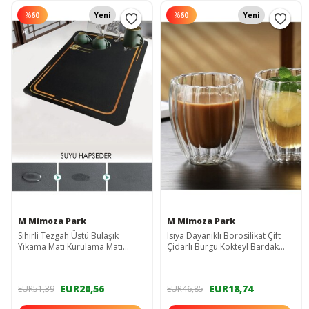
%
60
Yeni
%
60
Yeni
M Mimoza Park
M Mimoza Park
Sihirli Tezgah Üstü Bulaşık
Isıya Dayanıklı Borosilikat Çift
Yıkama Matı Kurulama Matı
Çidarlı Burgu Kokteyl Bardak
40x50 Cm
Kahve Ve Sunum Bardağı Burgu
350 ml
EUR20,56
EUR18,74
EUR51,39
EUR46,85