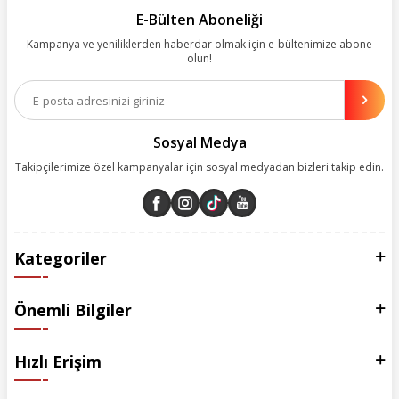
kolay, kusursuz ve keyifli bir alışveriş yolculuğu sunarken deneyiminize
E-Bülten Aboneliği
değer katmak için sürekli çalışıyoruz.
Kampanya ve yeniliklerden haberdar olmak için e-bültenimize abone
olun!
Aynı zamanda App uygulamımızı kullanan müşterilerimize özel indirim
olanakları sunuyoruz. Çalışmalarımızı müşterilerimizin memnuniyetini
esas alarak yürütüyoruz.
Sosyal Medya
Takipçilerimize özel kampanyalar için sosyal medyadan bizleri takip edin.
Kategoriler
Önemli Bilgiler
Hızlı Erişim