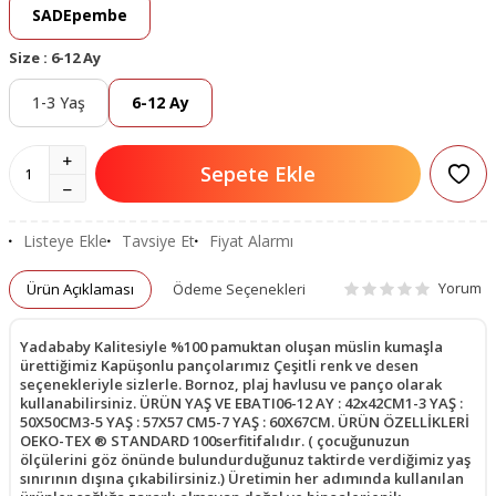
SADEpembe
Size :
6-12 Ay
1-3 Yaş
6-12 Ay
Sepete Ekle
Listeye Ekle
Tavsiye Et
Fiyat Alarmı
Yorum
Ürün Açıklaması
Ödeme Seçenekleri
Yadababy Kalitesiyle %100 pamuktan oluşan müslin kumaşla
ürettiğimiz Kapüşonlu pançolarımız Çeşitli renk ve desen
seçenekleriyle sizlerle. Bornoz, plaj havlusu ve panço olarak
kullanabilirsiniz. ÜRÜN YAŞ VE EBATI06-12 AY : 42x42CM1-3 YAŞ :
50X50CM3-5 YAŞ : 57X57 CM5-7 YAŞ : 60X67CM. ÜRÜN ÖZELLİKLERİ
OEKO-TEX ® STANDARD 100serfitifalıdır. ( çocuğunuzun
ölçülerini göz önünde bulundurduğunuz taktirde verdiğimiz yaş
sınırının dışına çıkabilirsiniz.) Üretimin her adımında kullanılan