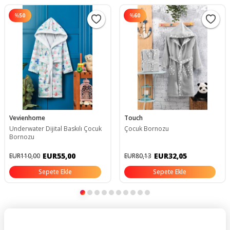
%
50
%
60
Vevienhome
Touch
Underwater Dijital Baskılı Çocuk
Çocuk Bornozu
Bornozu
EUR55,00
EUR32,05
EUR110,00
EUR80,13
Sepete Ekle
Sepete Ekle