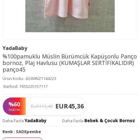
YadaBaby
%100pamuklu Müslin Bürümcük Kapüşonlu Panço
bornoz, Plaj Havlusu (KUMAŞLAR SERTİFİKALIDIR)
panço45
Ürün Kodu:
623MNZ1144223
Barkod:
7435225157117
%
60
EUR
45,36
EUR
113,40
İndirim
YadaBaby
Bebek & Çocuk Bornoz
Daha Fazla
Daha Fazla
Renk :
SADEpembe