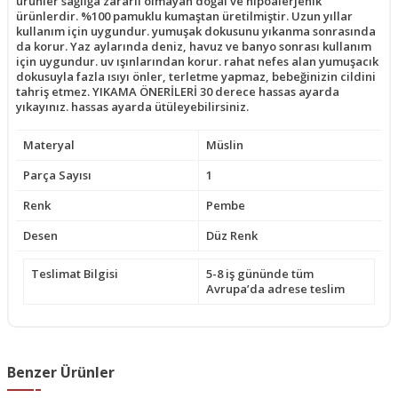
ürünler sağlığa zararlı olmayan doğal ve hipoalerjenik
ürünlerdir. %100 pamuklu kumaştan üretilmiştir. Uzun yıllar
kullanım için uygundur. yumuşak dokusunu yıkanma sonrasında
da korur. Yaz aylarında deniz, havuz ve banyo sonrası kullanım
için uygundur. uv ışınlarından korur. rahat nefes alan yumuşacık
dokusuyla fazla ısıyı önler, terletme yapmaz, bebeğinizin cildini
tahriş etmez. YIKAMA ÖNERİLERİ 30 derece hassas ayarda
yıkayınız. hassas ayarda ütüleyebilirsiniz.
Materyal
Müslin
Parça Sayısı
1
Renk
Pembe
Desen
Düz Renk
Teslimat Bilgisi
5-8 iş gününde tüm
Avrupa’da adrese teslim
Benzer Ürünler