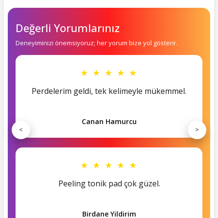
Değerli Yorumlarınız
Deneyiminizi önemsiyoruz; her yorum bize yol gösterir.
★ ★ ★ ★ ★
Perdelerim geldi, tek kelimeyle mükemmel.
Canan Hamurcu
<
>
★ ★ ★ ★ ★
Peeling tonik pad çok güzel.
Birdane Yildirim