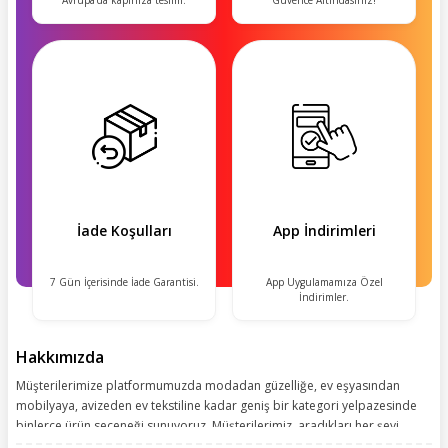
Avrupa'da kapınıza teslim.
Güvence Altındasınız!
İade Koşulları
App İndirimleri
7 Gün İçerisinde İade Garantisi.
App Uygulamamıza Özel
İndirimler.
Hakkımızda
Müşterilerimize platformumuzda modadan güzelliğe, ev eşyasından
mobilyaya, avizeden ev tekstiline kadar geniş bir kategori yelpazesinde
binlerce ürün seçeneği sunuyoruz. Müşterilerimiz, aradıkları her şeyi
kolayca bularak kusursuz alışveriş deneyiminin keyfini çıkarıyor. Size