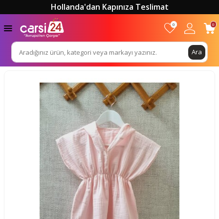
Hollanda'dan Kapınıza Teslimat
0
0
Ara