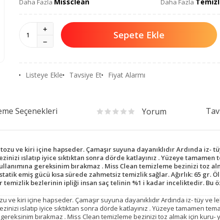
Missclean
Temizl
Daha Fazla
Daha Fazla
Sepete Ekle
Listeye Ekle
Tavsiye Et
Fiyat Alarmı
me Seçenekleri
Tav
Yorum
tozu ve kiri içine hapseder. Çamaşır suyuna dayanıklıdır Ardında iz- tüy
ezinizi ıslatıp iyice sıktıktan sonra dörde katlayınız . Yüzeye tamamen t
ullanımına gereksinim bırakmaz . Miss Clean temizleme bezinizi toz alm
statik emiş gücü kısa sürede zahmetsiz temizlik sağlar. Ağırlık: 65 gr. Ölç
temizlik bezlerinin ipliği insan saç telinin %1 i kadar inceliktedir. Bu ö
ozu ve kiri içine hapseder. Çamaşır suyuna dayanıklıdır Ardında iz- tüy ve le
zinizi ıslatıp iyice sıktıktan sonra dörde katlayınız . Yüzeye tamamen temas
 gereksinim bırakmaz . Miss Clean temizleme bezinizi toz almak için kuru- y