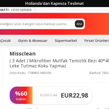
Hollanda'dan Kapınıza Teslimat
HATTI :
+31611805656
Ara
&Çocuk
Giyim & Aksesuar
Süpermarket
Fırsat Ürünleri
Missclean
( 3 Adet ) Mikrofiber Mutfak Temizlik Bezi 40*
Leke Tutmaz Koku Yapmaz
Ürün Kodu:
774MNZ1843395
Barkod:
7435
%
60
EUR
22,98
EUR
57,44
İndirim