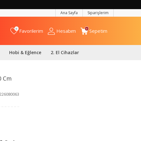
Ana Sayfa
Siparişlerim
0
0
Favorilerim
Hesabım
Sepetim
Hobi & Eğlence
2. El Cihazlar
40 Cm
226080063