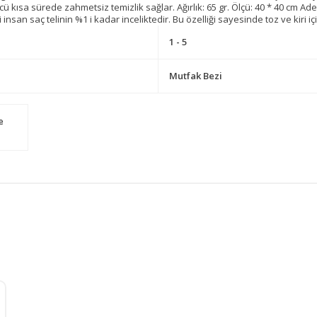
ücü kısa sürede zahmetsiz temizlik sağlar. Ağırlık: 65 gr. Ölçü: 40 * 40 cm A
iği insan saç telinin %1 i kadar inceliktedir. Bu özelliği sayesinde toz ve kiri 
1 - 5
Mutfak Bezi
e