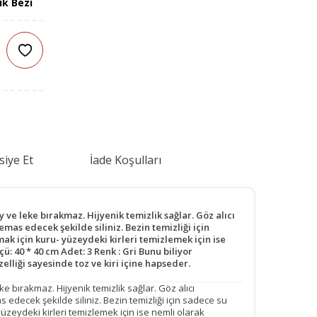
ik Bezi
siye Et
İade Koşulları
 ve leke bırakmaz. Hijyenik temizlik sağlar. Göz alıcı
emas edecek şekilde siliniz. Bezin temizliği için
ak için kuru- yüzeydeki kirleri temizlemek için ise
ü: 40 * 40 cm Adet: 3 Renk : Gri Bunu biliyor
zelliği sayesinde toz ve kiri içine hapseder.
ke bırakmaz. Hijyenik temizlik sağlar. Göz alıcı
 edecek şekilde siliniz. Bezin temizliği için sadece su
üzeydeki kirleri temizlemek için ise nemli olarak