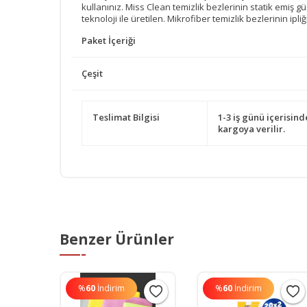
kullanınız. Miss Clean temizlik bezlerinin statik emiş g
teknoloji ile üretilen. Mikrofiber temizlik bezlerinin ipl
Paket İçeriği
Çeşit
Teslimat Bilgisi
1-3 iş günü içerisind
kargoya verilir.
Benzer Ürünler
%
60
İndirim
%
60
İndirim