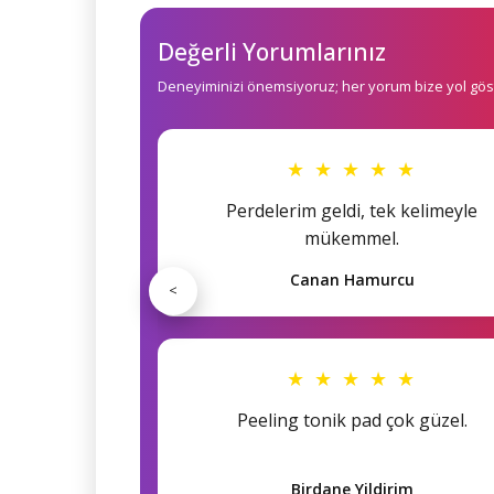
Değerli Yorumlarınız
Deneyiminizi önemsiyoruz; her yorum bize yol göst
★ ★ ★ ★ ★
Perdelerim geldi, tek kelimeyle
mükemmel.
Canan Hamurcu
<
★ ★ ★ ★ ★
Peeling tonik pad çok güzel.
Birdane Yildirim