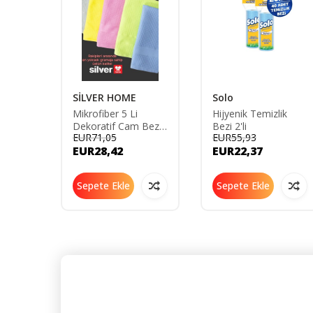
SİLVER HOME
Solo
Mikrofiber 5 Li
Hijyenik Temizlik
Dekoratif Cam Bezi
Bezi 2'li
EUR71,05
EUR55,93
42*68- Asorti
EUR28,42
EUR22,37
Sepete Ekle
Sepete Ekle