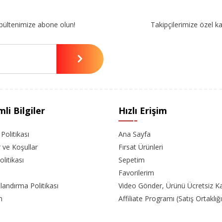
bültenimize abone olun!
Takipçilerimize özel k
li Bilgiler
Hızlı Erişim
k Politikası
Ana Sayfa
r ve Koşullar
Fırsat Ürünleri
olitikası
Sepetim
Favorilerim
landırma Politikası
Video Gönder, Ürünü Ücretsiz K
m
Affiliate Programı (Satış Ortaklığı