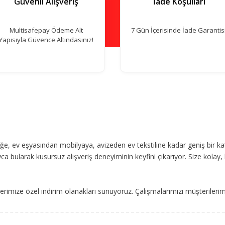
Güvenli Alışveriş
İade Koşulları
Multisafepay Ödeme Alt
7 Gün İçerisinde İade Garantisi
Yapısıyla Güvence Altındasınız!
, ev eşyasından mobilyaya, avizeden ev tekstiline kadar geniş bir ka
ca bularak kusursuz alışveriş deneyiminin keyfini çıkarıyor. Size kolay, 
imize özel indirim olanakları sunuyoruz. Çalışmalarımızı müşterileri