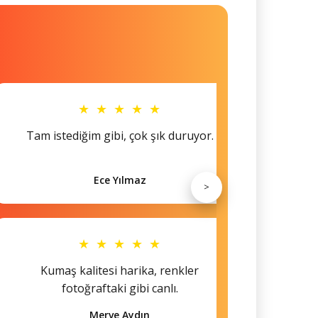
★ ★ ★ ★ ★
Tam istediğim gibi, çok şık duruyor.
Küçü
Ece Yılmaz
>
★ ★ ★ ★ ★
Kumaş kalitesi harika, renkler
Hem s
fotoğraftaki gibi canlı.
Merve Aydın