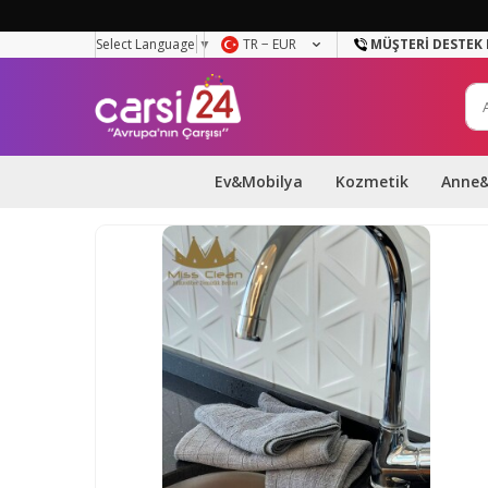
Select Language
▼
TR − EUR
MÜŞTERI DESTEK 
Ev&Mobilya
Kozmetik
Anne