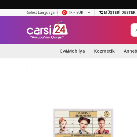
Select Language
▼
TR − EUR
MÜŞTERI DESTEK 
Ev&Mobilya
Kozmetik
Anne