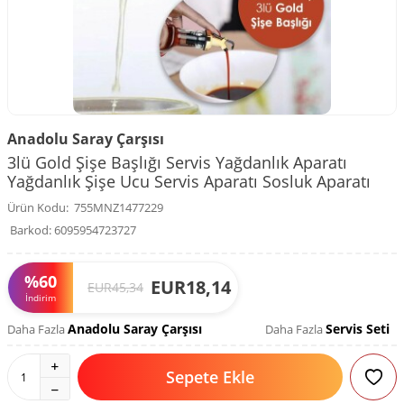
Anadolu Saray Çarşısı
3lü Gold Şişe Başlığı Servis Yağdanlık Aparatı
Yağdanlık Şişe Ucu Servis Aparatı Sosluk Aparatı
Ürün Kodu:
755MNZ1477229
Barkod:
6095954723727
%
60
EUR
18,14
EUR
45,34
İndirim
Anadolu Saray Çarşısı
Servis Seti
Daha Fazla
Daha Fazla
Sepete Ekle