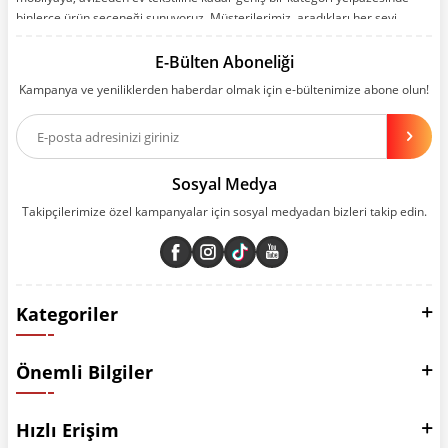
binlerce ürün seçeneği sunuyoruz. Müşterilerimiz, aradıkları her şeyi
kolayca bularak kusursuz alışveriş deneyiminin keyfini çıkarıyor. Size kolay,
kusursuz ve keyifli bir alışveriş yolculuğu sunarken deneyiminize değer
E-Bülten Aboneliği
katmak için sürekli çalışıyoruz.
Kampanya ve yeniliklerden haberdar olmak için e-bültenimize abone olun!
Aynı zamanda App uygulamımızı kullanan müşterilerimize özel indirim
olanakları sunuyoruz. Çalışmalarımızı müşterilerimizin memnuniyetini
esas alarak yürütüyoruz.
Sosyal Medya
Takipçilerimize özel kampanyalar için sosyal medyadan bizleri takip edin.
Kategoriler
Önemli Bilgiler
Hızlı Erişim