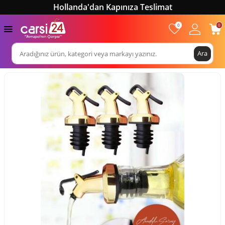
Hollanda'dan Kapınıza Teslimat
0
0
Ara