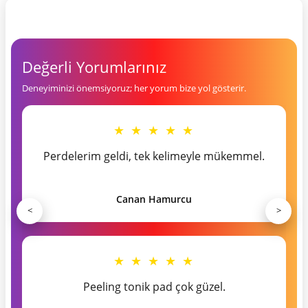
Değerli Yorumlarınız
Deneyiminizi önemsiyoruz; her yorum bize yol gösterir.
★ ★ ★ ★ ★
Perdelerim geldi, tek kelimeyle mükemmel.
Canan Hamurcu
<
>
★ ★ ★ ★ ★
Peeling tonik pad çok güzel.