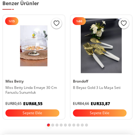
Benzer Ürünler
%
15
%
60
Miss Betty
Brondoff
Miss Betty Linda Emaye 30 Cm
B Beyaz Gold 3 Lu Maşa Seti
Fanuslu Sunumluk
EUR68,55
EUR33,87
EUR80,65
EUR84,66
Sepete Ekle
Sepete Ekle