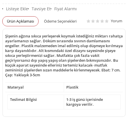
Listeye Ekle
Tavsiye Et
Fiyat Alarmı
Yorum
Ürün Açıklaması
Ödeme Seçenekleri
Şişenin ağzına sıkıca yerleşerek koymak istediğiniz miktarı rahatça
ayarlamanızı sağlar. Döküm sırasında sıvının damlamasını
engeller. Plastik malzemeden imal edilmiş olup düşmeye kırılmaya
karşı dayanıklıdır. Alt kısmındaki özel dizaynı sayesinde şişeye
sıkıca yerleştirmenizi sağlar. Mutfakta çok fazla vakit
geçiriyorsanız dışı yapış yapış olan şişelerden bıkmışsınızdır. Bu
küçük aparat sayesinde elleriniz tertemiz kalacak- mutfak
zemininizi şişelerden sızan maddelerle kirlenmeyecek. Ebat: 7 cm.
Çap: Yaklaşık 3-5cm
Materyal
Plastik
Teslimat Bilgisi
1-3 iş günü içerisinde
kargoya verilir.