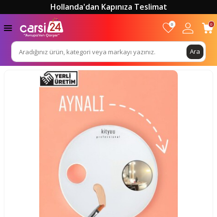
Hollanda'dan Kapınıza Teslimat
0
0
Ara