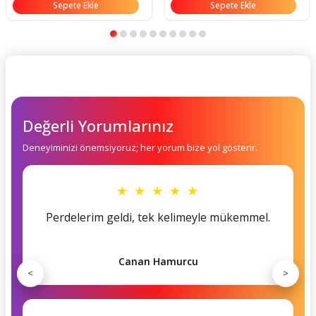
Sepete Ekle
Sepete Ekle
Değerli Yorumlarınız
Deneyiminizi önemsiyoruz; her yorum bize yol gösterir.
★ ★ ★ ★ ★
Perdelerim geldi, tek kelimeyle mükemmel.
Canan Hamurcu
<
>