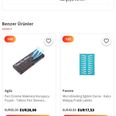
Benzer Ürünler
%
60
%
60
Agila
Pavone
Pen Dövme Makinesi Koruyucu
Microblading Eğitim Derisi - Kalıcı
Poşeti - Tattoo Pen Sleeves
Makyaj Pratik Lateks
53x165 mm Mavi- 200 Adet
EUR26,00
EUR17,53
EUR65,00
EUR43,83