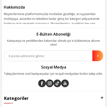
Hakkımızda
Müşterilerimize platformumuzda modadan güzelliğe, ev eşyasından
mobilyaya, avizeden ev tekstiline kadar geniş bir kategori yelpazesinde
binlerce ürün seçeneği sunuyoruz. Müşterilerimiz, aradıkları her şeyi
kolayca bularak kusursuz alışveriş deneyiminin keyfini çıkarıyor. Size
kolay, kusursuz ve keyifli bir alışveriş yolculuğu sunarken deneyiminize
E-Bülten Aboneliği
değer katmak için sürekli çalışıyoruz.
Kampanya ve yeniliklerden haberdar olmak için e-bültenimize abone
olun!
Aynı zamanda App uygulamımızı kullanan müşterilerimize özel indirim
olanakları sunuyoruz. Çalışmalarımızı müşterilerimizin memnuniyetini
esas alarak yürütüyoruz.
Sosyal Medya
Takipçilerimize özel kampanyalar için sosyal medyadan bizleri takip edin.
Kategoriler