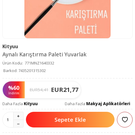
Kityuu
Aynalı Karıştırma Paleti Yuvarlak
Ürün Kodu:
771MNZ1640332
Barkod:
7435201315302
%
60
EUR
21,77
EUR
54,41
İndirim
Kityuu
Makyaj Aplikatörleri
Daha Fazla
Daha Fazla
Sepete Ekle