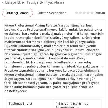
Listeye Ekle
Tavsiye Et
Fiyat Alarmı
Yorum
Ürün Açıklaması
Ödeme Seçenekleri
Kityuu Professional Mixing Palette: Yaratıcılığınızı serbest
bırakın. Kityuu Professional'ın yuvarlak formdaki bu paleti- akıcı
ve dairesel hareketlerle makyaj malzemelerinizi karıştırmak için
idealdir. Öne çıkan özellikler: Üstün yüzey kalitesi: Ürünlerden
maksimum performans alabileceğiniz özel bir yüzeye sahip.
Hijyenik kullanım: Makyaj malzemelerinizi temiz ve hijyenik
tutarak cildinizin sağlığını korur. Çok yönlü kullanım: Fondöten-
bb cream- liquid highlighter- lip gloss ve pigmentli ürünler gibi
çeşitli makyaj malzemelerini karıştırabilirsiniz. Kolay
temizlenebilirlik: Her iki yüzeyi de kullanılabilen ve kolay
temizlenen bu palet- yoğun kullanım için ideal. Kompakt tasarım:
Pratik ve taşınabilir yapısı ile her yere kolayca götürebilirsiniz.
Kityuu professional mixing palette ile makyaj sanatınızı bir adım
öteye taşıyın. Yaratıcılığınızın sınırlarını zorlayın ve her gün
farklı bir sanat eseri yaratın. Bu palet- makyajınıza profesyonel
bir dokunuş katmanın yanı sıra- yaratıcı çalışmalarınızı da
destekleyecek.
Teslimat Bilgisi
1-3 iş günü içerisinde
kargoya verilir.