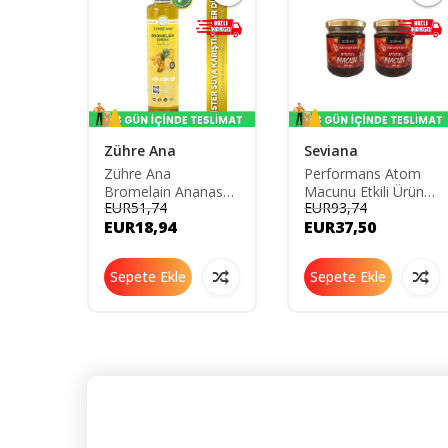
Zühre Ana
Seviana
 48
Zühre Ana
Performans Atom
 230
Bromelain Ananas
Macunu Etkili Ürün
EUR51,74
EUR93,74
İçeren Detox Şurubu
Kuvvet Macunu
EUR18,94
EUR37,50
-ENG
Mesir Macunu 2x240
gr
Sepete Ekle
Sepete Ekle