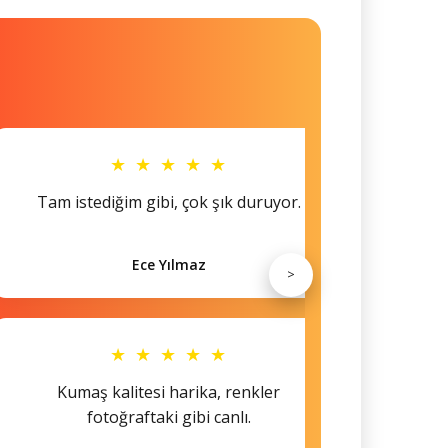
★ ★ ★ ★ ★
Tam istediğim gibi, çok şık duruyor.
Küçü
Ece Yılmaz
>
★ ★ ★ ★ ★
Kumaş kalitesi harika, renkler
Hem s
fotoğraftaki gibi canlı.