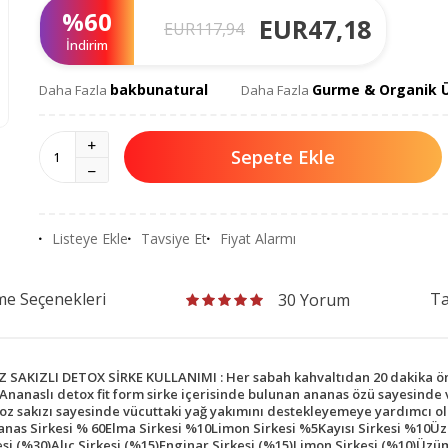
%
60
EUR
47,18
EUR
117,94
İndirim
bakbunatural
Gurme & Organik Ü
Daha Fazla
Daha Fazla
Sepete Ekle
Listeye Ekle
Tavsiye Et
Fiyat Alarmı
e Seçenekleri
Ta
30 Yorum
KIZLI DETOX SİRKE KULLANIMI : Her sabah kahvaltıdan 20 dakika önc
kbu Ananaslı detox fit form sirke içerisinde bulunan ananas özü sayesin
aloz sakızı sayesinde vücuttaki yağ yakımını destekleyemeye yardımcı o
nanas Sirkesi % 60Elma Sirkesi %10Limon Sirkesi %5Kayısı Sirkesi %10
(%30)Alıç Sirkesi (%15)Enginar Sirkesi (%15)Limon Sirkesi (%10)Üzüm S