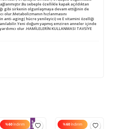
ğlanmıştır.Bu sebeple özellikle kapak açıldıktan
dığı gibi sirkenin olgunlaşmaya devam ettiğinin de
cı olur.Metabolizmanın hızlanmasını
n anti-aging( hücre yenileyici) ve E vitamini özelliği
ullanılabilir.Yeni doğum yapmış emziren anneler içinde
aya yardımcı olur .HAMİLELERİN KULLANMASI TAVSİYE
%
60
İndirim
%
60
İndirim
%
60