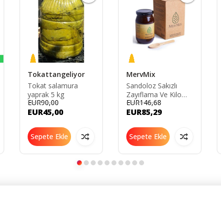
Tokattangeliyor
MervMix
Tokat salamura
Sandoloz Sakızlı
yaprak 5 kg
Zayıflama Ve Kilo
EUR90,00
EUR146,68
Vermeye Yardımcı
EUR45,00
EUR85,29
Tok Tutucu Bitkisel
Detox Form Macun
SUR.BIT.MER
Sepete Ekle
Sepete Ekle