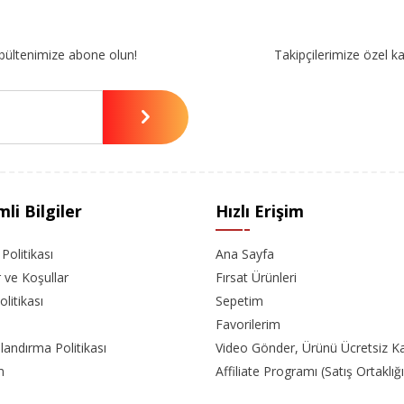
bültenimize abone olun!
Takipçilerimize özel k
li Bilgiler
Hızlı Erişim
k Politikası
Ana Sayfa
r ve Koşullar
Fırsat Ürünleri
olitikası
Sepetim
Favorilerim
landırma Politikası
Video Gönder, Ürünü Ücretsiz K
m
Affiliate Programı (Satış Ortaklığı