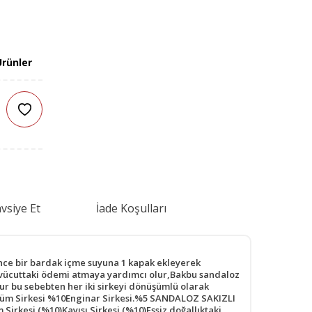
rünler
vsiye Et
İade Koşulları
e bir bardak içme suyuna 1 kapak ekleyerek
de vücuttaki ödemi atmaya yardımcı olur,Bakbu sandaloz
lur bu sebebten her iki sirkeyi dönüşümlü olarak
Üzüm Sirkesi %10Enginar Sirkesi.%5 SANDALOZ SAKIZLI
irkesi (%10)Kayısı Sirkesi (%10)Eşsiz doğallıktaki