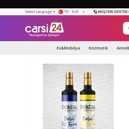
Select Language
▼
TR − EUR
MÜŞTERI DESTEK 
Ev&Mobilya
Kozmetik
Anne