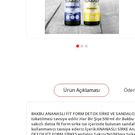
Ürün Açıklaması
Ödem
BAKBU ANANASLI FİT FORM DETOX SİRKE VE SANDALOZ SA
tüketilmesi tavsiye edilir.Her Bir Şişe:500 ml dir.Ba
sakızlı detox fit form sirke ise içerinde bulunan sand
kullanmanızı tavsiye ederiz.İçerik:ANANASLI SİRKE A
DETOX FİT FORM SİRKESandaloz Sakızı(%10)Elma Sirkesi 