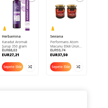
Herbamina
Seviana
Macc
Karadut Aromalı
Performans Atom
M Plu
Şurup 350 gram
Macunu Etkili Ürün
gr
EUR68,03
EUR93,74
EUR65
Kuvvet Macunu
EUR27,21
EUR37,50
EUR2
Mesir Macunu 2x240
gr
Sepete Ekle
Sepete Ekle
Sepe