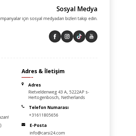
Sosyal Medya
ampanyalar için sosyal medyadan bizleri takip edin.
Adres & İletişim
Adres
Rietveldenweg 43 A, 5222AP s-
Hertogenbosch, Netherlands
Telefon Numarası
+31611805656
azan!
)
E-Posta
info@carsi24.com