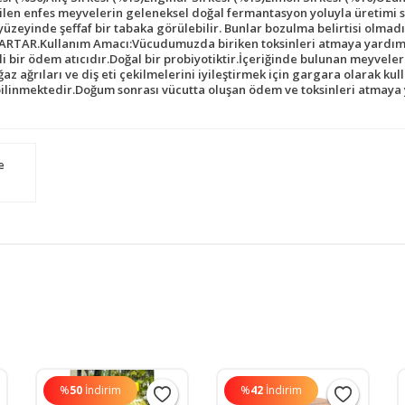
en enfes meyvelerin geleneksel doğal fermantasyon yoluyla üretimi sa
e yüzeyinde şeffaf bir tabaka görülebilir. Bunlar bozulma belirtisi olma
 ARTAR.Kullanım Amacı:Vücudumuzda biriken toksinleri atmaya yardım
li bir ödem atıcıdır.Doğal bir probiyotiktir.İçeriğinde bulunan meyveleri
ğaz ağrıları ve diş eti çekilmelerini iyileştirmek için gargara olarak k
ğu bilinmektedir.Doğum sonrası vücutta oluşan ödem ve toksinleri atm
e
%
50
İndirim
%
42
İndirim