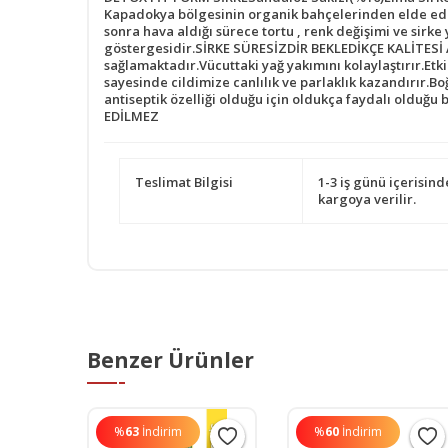
Kapadokya bölgesinin organik bahçelerinden elde edil
sonra hava aldığı sürece tortu , renk değişimi ve sirk
göstergesidir.SİRKE SÜRESİZDİR BEKLEDİKÇE KALİTESİ
sağlamaktadır.Vücuttaki yağ yakımını kolaylaştırır.Etki
sayesinde cildimize canlılık ve parlaklık kazandırır.Bo
antiseptik özelliği olduğu için oldukça faydalı oldu
EDİLMEZ
Teslimat Bilgisi
1-3 iş günü içerisind
kargoya verilir.
Benzer Ürünler
%
63
İndirim
%
60
İndirim