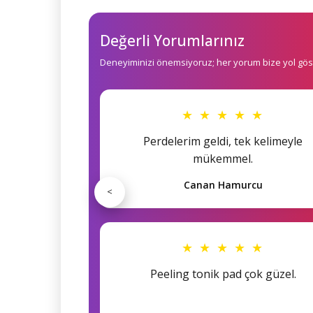
Değerli Yorumlarınız
Deneyiminizi önemsiyoruz; her yorum bize yol göst
★ ★ ★ ★ ★
Perdelerim geldi, tek kelimeyle
mükemmel.
Canan Hamurcu
<
★ ★ ★ ★ ★
Peeling tonik pad çok güzel.