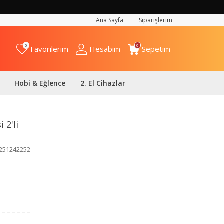
Ana Sayfa
Siparişlerim
0
0
Favorilerim
Hesabım
Sepetim
Hobi & Eğlence
2. El Cihazlar
 2'li
251242252