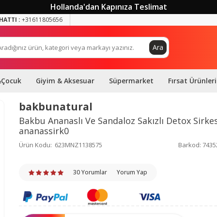
Hollanda'dan Kapınıza Teslimat
HATTI :
+31611805656
Ara
&Çocuk
Giyim & Aksesuar
Süpermarket
Fırsat Ürünleri
bakbunatural
Bakbu Ananaslı Ve Sandaloz Sakızlı Detox Sirkesi
ananassirk0
Ürün Kodu:
623MNZ1138575
Barkod:
7435
30 Yorumlar
Yorum Yap