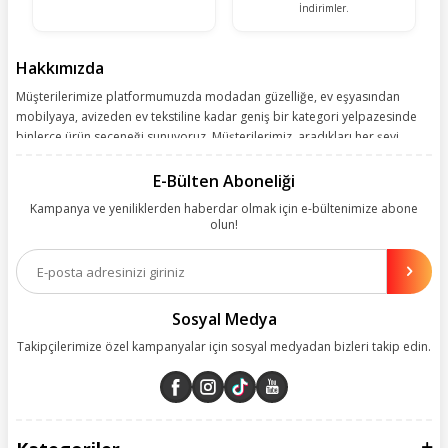
İndirimler.
Hakkımızda
Müşterilerimize platformumuzda modadan güzelliğe, ev eşyasından
mobilyaya, avizeden ev tekstiline kadar geniş bir kategori yelpazesinde
binlerce ürün seçeneği sunuyoruz. Müşterilerimiz, aradıkları her şeyi
kolayca bularak kusursuz alışveriş deneyiminin keyfini çıkarıyor. Size
kolay, kusursuz ve keyifli bir alışveriş yolculuğu sunarken deneyiminize
E-Bülten Aboneliği
değer katmak için sürekli çalışıyoruz.
Kampanya ve yeniliklerden haberdar olmak için e-bültenimize abone
olun!
Aynı zamanda App uygulamımızı kullanan müşterilerimize özel indirim
olanakları sunuyoruz. Çalışmalarımızı müşterilerimizin memnuniyetini
esas alarak yürütüyoruz.
Sosyal Medya
Takipçilerimize özel kampanyalar için sosyal medyadan bizleri takip edin.