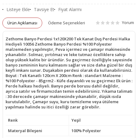
Listeye Ekle
Tavsiye Et
Fiyat Alarmı
Yorum
Ürün Açıklaması
Ödeme Seçenekleri
Zethome Banyo Perdesi 1x120X200 Tek Kanat Duş Perdesi Halka
Hediyeli 10056 Zethome Banyo Perdesi %100 Polyester
malzemeden yapılmıştır, Peva içermez ve çamaşır makinesinde
yıkanabilir. Solmaz, yırtılmaz ve leke tutmaz özelliklere sahip
olup yüksek kalite bir üründür. Su geçirmez özelliğiyle sayesinde
banyo zemininin kuru kalmasını sağlar ve size daha güzel bir duş
keyfi imkanı sunar. Duşakabin perdesi olarak da kullanabilirsiniz.
Boyut : Tek Kanatlı 120cm X 200cm Renk : standart Malzeme :
%100 Polyester - 85grm2 - Küfe dayanıklı ve su geçirmez Ek ürün :
Perde halkası hediyeli. Banyo perde borusu dahil değildir,
ayrıca satılır ve firmamızdan temin edebilirsiniz. Yıkama talimatı
: 30 derecede çamaşır makinesinde yıkanabilir, düşük ısıda
kurutulabilir, Çamaşır suyu, kuru temizleme veya ütüleme
yapılması halinde su itici özelliği zarar görebilir.
Renk
Yeşil
Materyal Bileşeni
100% Polyester