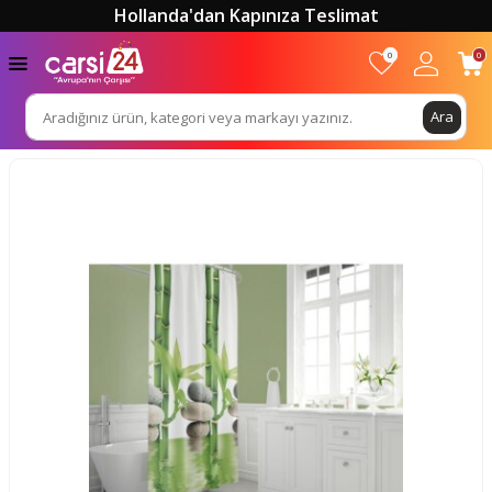
Hollanda'dan Kapınıza Teslimat
0
0
Ara