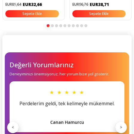
Perdesi 180x200 Cm
EUR32,66
EUR38,71
EUR81,64
EUR96,76
Sepete Ekle
Sepete Ekle
Değerli Yorumlarınız
Deneyiminizi önemsiyoruz; her yorum bize yol gösterir.
★ ★ ★ ★ ★
Perdelerim geldi, tek kelimeyle mükemmel.
Canan Hamurcu
<
>