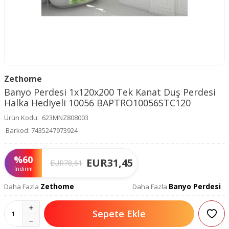
Zethome
Banyo Perdesi 1x120x200 Tek Kanat Duş Perdesi
Halka Hediyeli 10056 BAPTRO10056STC120
Ürün Kodu:
623MNZ808003
Barkod:
7435247973924
%
60
EUR
31,45
EUR
78,61
İndirim
Zethome
Banyo Perdesi
Daha Fazla
Daha Fazla
Sepete Ekle