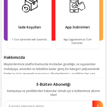
İade Koşulları
App İndirimleri
7 Gün İçerisinde İade Garantisi.
App Uygulamamıza Özel
İndirimler.
Hakkımızda
Müşterilerimize platformumuzda modadan güzelliğe, ev eşyasından
mobilyaya, avizeden ev tekstiline kadar geniş bir kategori yelpazesinde
binlerce ürün seçeneği sunuyoruz. Müşterilerimiz, aradıkları her şeyi
kolayca bularak kusursuz alışveriş deneyiminin keyfini çıkarıyor. Size
kolay, kusursuz ve keyifli bir alışveriş yolculuğu sunarken deneyiminize
E-Bülten Aboneliği
değer katmak için sürekli çalışıyoruz.
Kampanya ve yeniliklerden haberdar olmak için e-bültenimize abone
olun!
Aynı zamanda App uygulamımızı kullanan müşterilerimize özel indirim
olanakları sunuyoruz. Çalışmalarımızı müşterilerimizin memnuniyetini