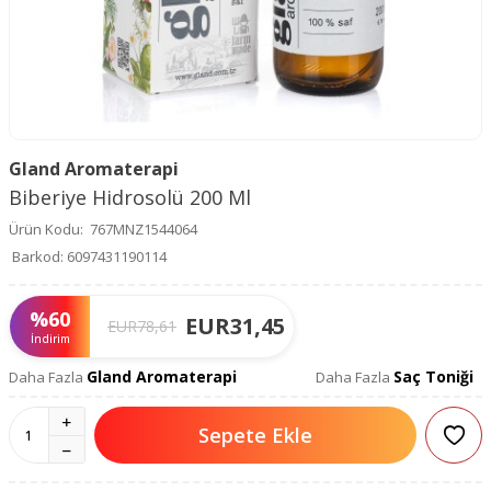
Gland Aromaterapi
Biberiye Hidrosolü 200 Ml
Ürün Kodu:
767MNZ1544064
Barkod:
6097431190114
%
60
EUR
31,45
EUR
78,61
İndirim
Gland Aromaterapi
Saç Toniği
Daha Fazla
Daha Fazla
Sepete Ekle