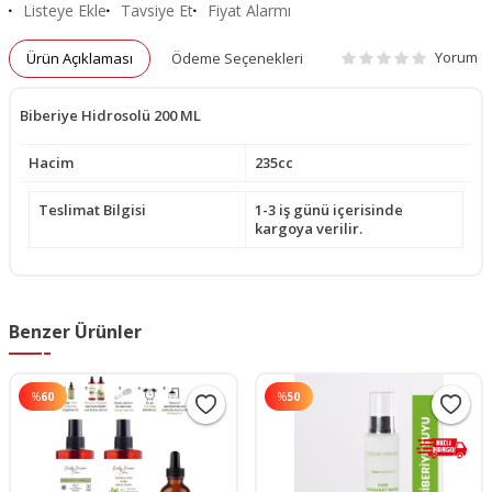
Listeye Ekle
Tavsiye Et
Fiyat Alarmı
Yorum
Ürün Açıklaması
Ödeme Seçenekleri
Biberiye Hidrosolü 200 ML
Hacim
235cc
Teslimat Bilgisi
1-3 iş günü içerisinde
kargoya verilir.
Benzer Ürünler
%
60
%
50