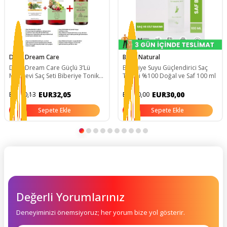
Daily Dream Care
Bade Natural
Daily Dream Care Güçlü 3’Lü
Biberiye Suyu Güçlendirici Saç
Mucizevi Saç Seti Biberiye Tonik-
Toniği %100 Doğal ve Saf 100 ml
Sirkeli Tonik - Biberiye Kompleks
Yağ
EUR32,05
EUR30,00
EUR80,13
EUR60,00
Sepete Ekle
Sepete Ekle
Değerli Yorumlarınız
Deneyiminizi önemsiyoruz; her yorum bize yol gösterir.