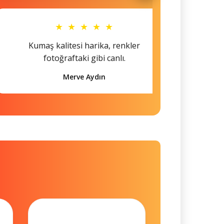
★ ★ ★ ★ ★
Kumaş kalitesi harika, renkler
Hem s
fotoğraftaki gibi canlı.
Merve Aydın