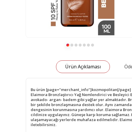
Ürün Açıklaması
Öde
Bu ürün [page="merchant_info"]kozmopolitan[/page] tar
Elaimora Bronzlaştırıcı Yağ Nemlendirici ve Besleyici B
avokado- argan- badem gibi yağlar yer almaktadır. Bronz
bir şekilde bronzlaşmasına destek olur. Aynı zamanda 
dengesinin korunmasına yardımcı olur. Elaimora Bronzla
cildinize uygulayınız. Güneşe karşı koruma sağlamaz. 
ulaşamayacağı yerlerde muhafaza edilmelidir. Elaimor
iletebilirsiniz.