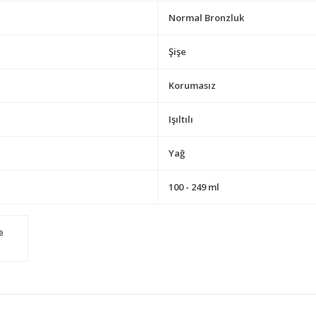
Normal Bronzluk
Şişe
Korumasız
Işıltılı
Yağ
100 - 249 ml
e