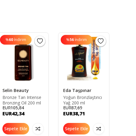
%
60
İndirim
%
56
İndirim
%
60
Selin Beauty
Eda Taşpınar
DR G
Bronze Tan Intense
Yoğun Bronzlaştırıcı
Dr.ge 
Bronzing Oil 200 ml
Yağ 200 ml
Yağ
EUR105,84
EUR87,69
EUR65
TYCO
EUR42,34
EUR38,71
EUR2
Sepete Ekle
Sepete Ekle
Sepe