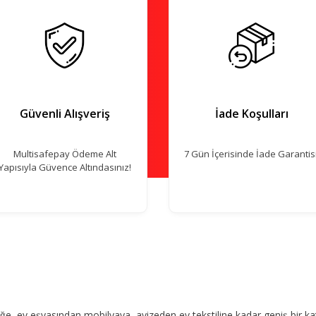
Güvenli Alışveriş
İade Koşulları
Multisafepay Ödeme Alt
7 Gün İçerisinde İade Garantisi
Yapısıyla Güvence Altındasınız!
, ev eşyasından mobilyaya, avizeden ev tekstiline kadar geniş bir ka