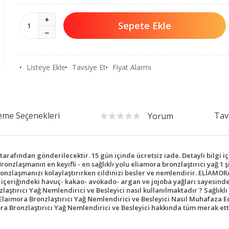
Sepete Ekle
Listeye Ekle
Tavsiye Et
Fiyat Alarmı
me Seçenekleri
Tav
Yorum
afından gönderilecektir. 15 gün içinde ücretsiz iade. Detaylı bilgi iç
ronzlaşmanın en keyifli - en sağlıklı yolu eliamora bronzlaştırıcı yağ 1
laşmanızı kolaylaştırırken cildinizi besler ve nemlendirir. ELİAMORA br
içeriğindeki havuç- kakao- avokado- argan ve jojoba yağları sayesinde 
ştırıcı Yağ Nemlendirici ve Besleyici nasıl kullanılmaktadır ? Sağlıkl
Elaimora Bronzlaştırıcı Yağ Nemlendirici ve Besleyici Nasıl Muhafaza Ed
a Bronzlaştırıcı Yağ Nemlendirici ve Besleyici hakkında tüm merak ett