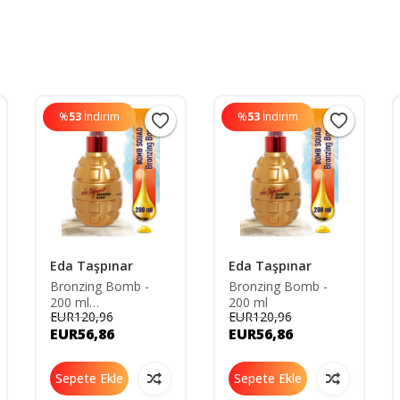
%
53
İndirim
%
53
İndirim
Eda Taşpınar
Eda Taşpınar
Bronzing Bomb -
Bronzing Bomb -
200 ml
200 ml
EUR120,96
EUR120,96
8681425002781
EUR56,86
EUR56,86
Sepete Ekle
Sepete Ekle