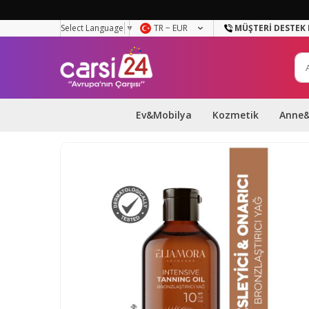
Select Language
▼
TR − EUR
MÜŞTERI DESTEK 
Ev&Mobilya
Kozmetik
Anne