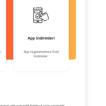
App İndirimleri
.
App Uygulamamıza Özel
İndirimler.
tegori yelpazesinde binlerce ürün seçeneği