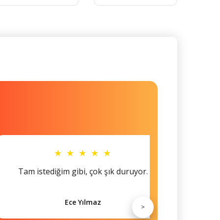
★ ★ ★ ★ ★
Tam istediğim gibi, çok şık duruyor.
Küçü
Ece Yılmaz
>