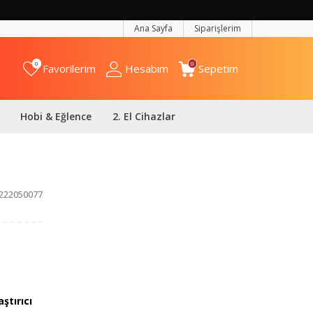
Ana Sayfa
Siparişlerim
0
0
Favorilerim
Hesabım
Sepetim
Hobi & Eğlence
2. El Cihazlar
222050077
ştırıcı