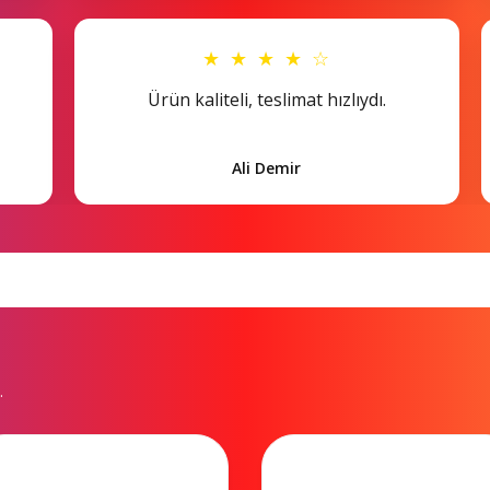
★ ★ ★ ★ ☆
Ürün kaliteli, teslimat hızlıydı.
Ali Demir
.