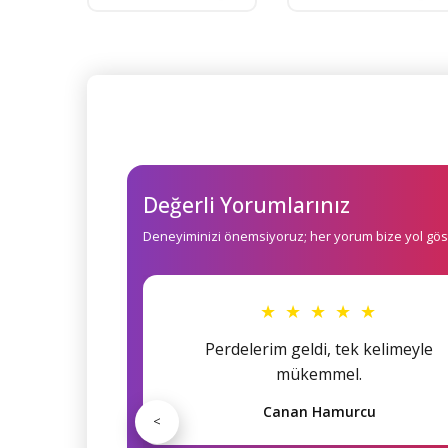
Değerli Yorumlarınız
Deneyiminizi önemsiyoruz; her yorum bize yol göst
★ ★ ★ ★ ★
Perdelerim geldi, tek kelimeyle
mükemmel.
Canan Hamurcu
<