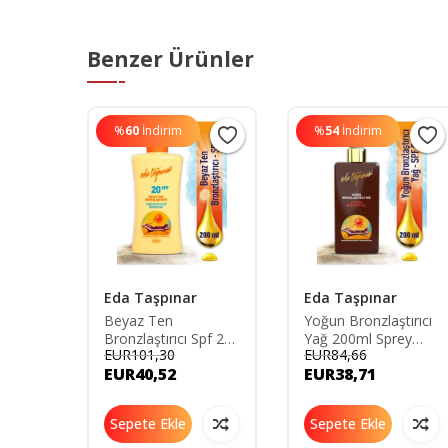
Benzer Ürünler
%
60
İndirim
%
54
İndirim
uty
Eda Taşpınar
Eda Taşpınar
ırıcı
Beyaz Ten
Yoğun Bronzlaştırıcı
acao
Bronzlaştırıcı Spf 20
Yağ 200ml Sprey
EUR101,30
EUR84,66
Krem (losyon) - 200
Kapak
EUR40,52
EUR38,71
Ml
Sepete Ekle
Sepete Ekle