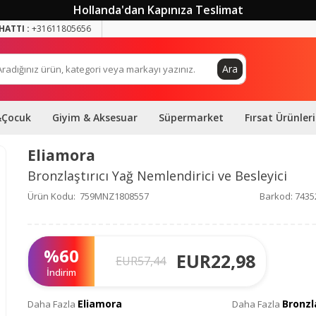
Hollanda'dan Kapınıza Teslimat
HATTI :
+31611805656
Ara
&Çocuk
Giyim & Aksesuar
Süpermarket
Fırsat Ürünleri
Eliamora
Bronzlaştırıcı Yağ Nemlendirici ve Besleyici
Ürün Kodu:
759MNZ1808557
Barkod:
7435
%
60
EUR
22,98
EUR
57,44
İndirim
Eliamora
Bronzla
Daha Fazla
Daha Fazla