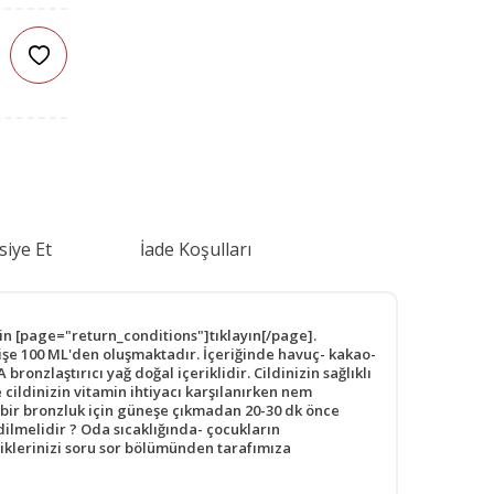
siye Et
İade Koşulları
in [page="return_conditions"]tıklayın[/page].
 şişe 100 ML'den oluşmaktadır. İçeriğinde havuç- kakao-
onzlaştırıcı yağ doğal içeriklidir. Cildinizin sağlıklı
cildinizin vitamin ihtiyacı karşılanırken nem
ı bir bronzluk için güneşe çıkmadan 20-30 dk önce
ilmelidir ? Oda sıcaklığında- çocukların
iklerinizi soru sor bölümünden tarafımıza