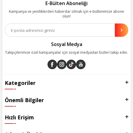
kolay, kusursuz ve keyifli bir alışveriş yolculuğu sunarken deneyiminize
E-Bülten Aboneliği
değer katmak için sürekli çalışıyoruz.
Kampanya ve yeniliklerden haberdar olmak için e-bültenimize abone
olun!
Aynı zamanda App uygulamımızı kullanan müşterilerimize özel indirim
olanakları sunuyoruz. Çalışmalarımızı müşterilerimizin memnuniyetini
esas alarak yürütüyoruz.
Sosyal Medya
Takipçilerimize özel kampanyalar için sosyal medyadan bizleri takip edin.
Kategoriler
Önemli Bilgiler
Hızlı Erişim