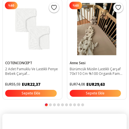
%
60
%
60
COTENCONCEPT
Anne Sesi
2 Adet Pamuklu Ve Lastikli Penye
Bürümcük Müslin Lastikli Çarşaf
Bebek Çarşaf
70x110 Cm %100 Organik Pamuk
20Y2604587700120
-15 Cm Yatak Yüksekliği
EUR22,37
EUR29,63
EUR55,93
EUR74,08
Sepete Ekle
Sepete Ekle