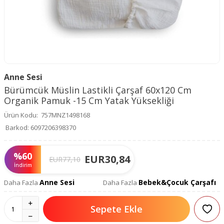
Anne Sesi
Bürümcük Müslin Lastikli Çarşaf 60x120 Cm
Organik Pamuk -15 Cm Yatak Yüksekliği
Ürün Kodu:
757MNZ1498168
Barkod:
6097206398370
%
60
EUR
30,84
EUR
77,10
İndirim
Anne Sesi
Bebek&Çocuk Çarşafı
Daha Fazla
Daha Fazla
Sepete Ekle