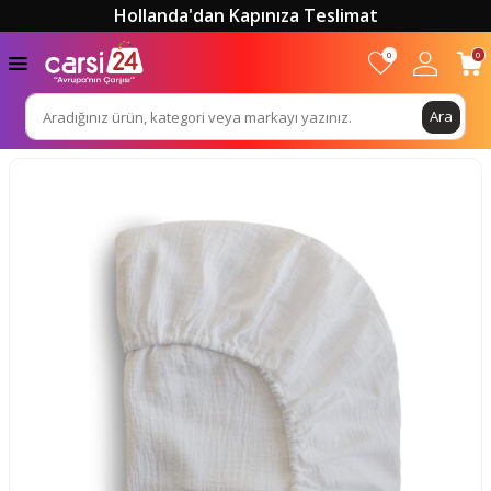
Hollanda'dan Kapınıza Teslimat
0
0
Ara