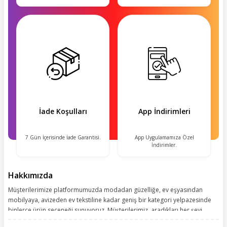
İade Koşulları
App İndirimleri
7 Gün İçerisinde İade Garantisi.
App Uygulamamıza Özel
İndirimler.
Hakkımızda
Müşterilerimize platformumuzda modadan güzelliğe, ev eşyasından
mobilyaya, avizeden ev tekstiline kadar geniş bir kategori yelpazesinde
binlerce ürün seçeneği sunuyoruz. Müşterilerimiz, aradıkları her şeyi
kolayca bularak kusursuz alışveriş deneyiminin keyfini çıkarıyor. Size