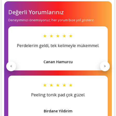
Değerli Yorumlarınız
Deneyiminizi önemsiyoruz; her yorum bize yol gösterir.
★ ★ ★ ★ ★
Perdelerim geldi, tek kelimeyle mükemmel.
Canan Hamurcu
<
>
★ ★ ★ ★ ★
Peeling tonik pad çok güzel.
Birdane Yildirim