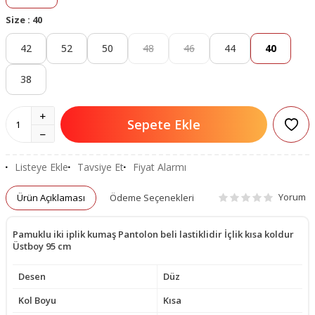
Size :
40
42
52
50
48
46
44
40
38
Sepete Ekle
Listeye Ekle
Tavsiye Et
Fiyat Alarmı
Yorum
Ürün Açıklaması
Ödeme Seçenekleri
Pamuklu iki iplik kumaş Pantolon beli lastiklidir İçlik kısa koldur
Üstboy 95 cm
Desen
Düz
Kol Boyu
Kısa