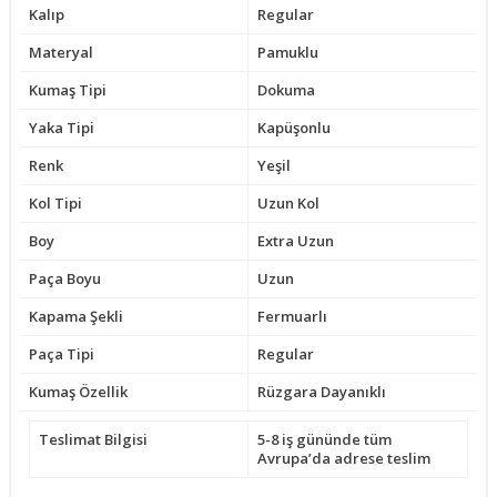
Kalıp
Regular
Materyal
Pamuklu
Kumaş Tipi
Dokuma
Yaka Tipi
Kapüşonlu
Renk
Yeşil
Kol Tipi
Uzun Kol
Boy
Extra Uzun
Paça Boyu
Uzun
Kapama Şekli
Fermuarlı
Paça Tipi
Regular
Kumaş Özellik
Rüzgara Dayanıklı
Teslimat Bilgisi
5-8 iş gününde tüm
Avrupa’da adrese teslim