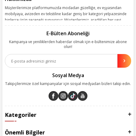
Müşterilerimize platformumuzda modadan güzelliğe, ev eşyasından
mobilyaya, avizeden ev tekstiline kadar geniş bir kategori yelpazesinde
binlerce ürün seçeneği sunuyoruz. Müşterilerimiz, aradıkları her şeyi
kolayca bularak kusursuz alışveriş deneyiminin keyfini çıkarıyor. Size
kolay, kusursuz ve keyifli bir alışveriş yolculuğu sunarken deneyiminize
E-Bülten Aboneliği
değer katmak için sürekli çalışıyoruz.
Kampanya ve yeniliklerden haberdar olmak için e-bültenimize abone
olun!
Aynı zamanda App uygulamımızı kullanan müşterilerimize özel indirim
olanakları sunuyoruz. Çalışmalarımızı müşterilerimizin memnuniyetini
esas alarak yürütüyoruz.
Sosyal Medya
Takipçilerimize özel kampanyalar için sosyal medyadan bizleri takip edin.
Kategoriler
Önemli Bilgiler