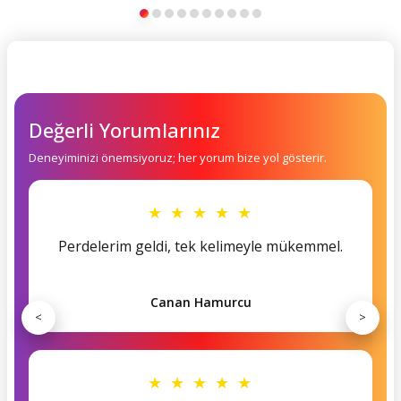
Değerli Yorumlarınız
Deneyiminizi önemsiyoruz; her yorum bize yol gösterir.
★ ★ ★ ★ ★
Perdelerim geldi, tek kelimeyle mükemmel.
Canan Hamurcu
<
>
★ ★ ★ ★ ★