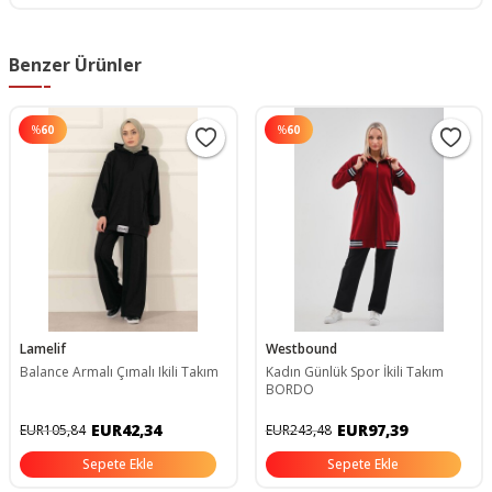
Benzer Ürünler
%
60
%
60
Lamelif
Westbound
Balance Armalı Çımalı Ikili Takım
Kadın Günlük Spor İkili Takım
BORDO
EUR42,34
EUR97,39
EUR105,84
EUR243,48
Sepete Ekle
Sepete Ekle