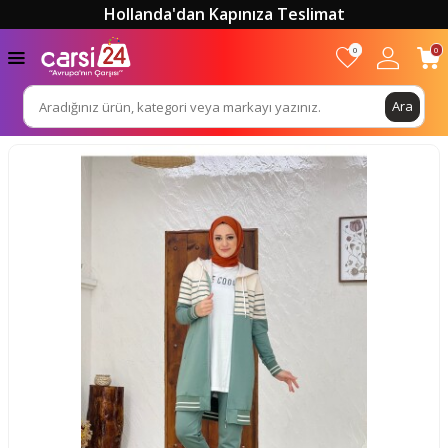
Hollanda'dan Kapınıza Teslimat
0
0
Ara