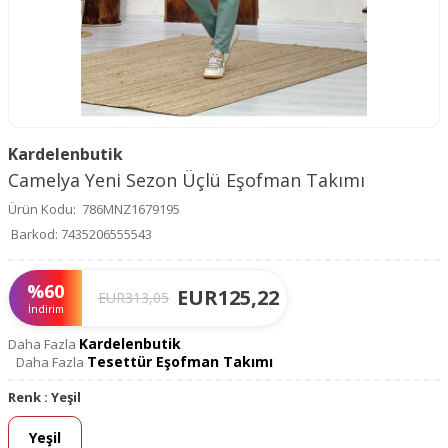
Kardelenbutik
Camelya Yeni Sezon Üçlü Eşofman Takımı
Ürün Kodu:
786MNZ1679195
Barkod:
7435206555543
%
60
EUR
125,22
EUR
313,05
İndirim
Kardelenbutik
Daha Fazla
Tesettür Eşofman Takımı
Daha Fazla
Renk :
Yeşil
Yeşil