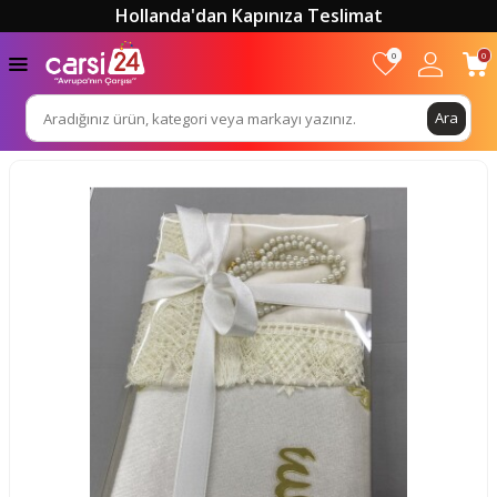
Hollanda'dan Kapınıza Teslimat
0
0
Ara