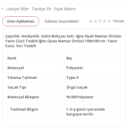
Listeye Ekle
Tavsiye Et
Fiyat Alarmı
Yorum
Ürün Açıklaması
Ödeme Seçenekleri
Çeyizlik- Hediyelik- Gelin Bohçası Seti- Iğne Oyalı Namaz Örtüsü-
Yasin Cüzü Tesbih İğne Oyası Namaz Örtüsü 100x100 cm- Yasin
Cüzü- İnci Tesbih
Renk
Bej
Materyal
Polyester
Yıkama Talimatı
Type 0
Saçak Tipi
Örgü Saçak
Materyal Bileşeni
%100 Polyester
Teslimat Bilgisi
1-3 iş günü içerisinde
kargoya verilir.