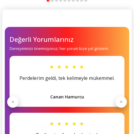
Değerli Yorumlarınız
Deneyiminizi önemsiyoruz; her yorum bize yol gösterir.
★ ★ ★ ★ ★
Perdelerim geldi, tek kelimeyle mükemmel.
Canan Hamurcu
<
>
★ ★ ★ ★ ★