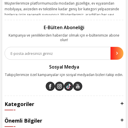
Müşterilerimize platformumuzda modadan güzelliğe, ev eşyasından
mobilyaya, avizeden ev tekstiline kadar geniş bir kategori yelpazesinde
binlerce ürün seçeneği sunuyoruz. Müşterilerimiz, aradıkları her şeyi
kolayca bularak kusursuz alışveriş deneyiminin keyfini çıkarıyor. Size
kolay, kusursuz ve keyifli bir alışveriş yolculuğu sunarken deneyiminize
E-Bülten Aboneliği
değer katmak için sürekli çalışıyoruz.
Kampanya ve yeniliklerden haberdar olmak için e-bültenimize abone
olun!
Aynı zamanda App uygulamımızı kullanan müşterilerimize özel indirim
olanakları sunuyoruz. Çalışmalarımızı müşterilerimizin memnuniyetini
esas alarak yürütüyoruz.
Sosyal Medya
Takipçilerimize özel kampanyalar için sosyal medyadan bizleri takip edin.
Kategoriler
Önemli Bilgiler