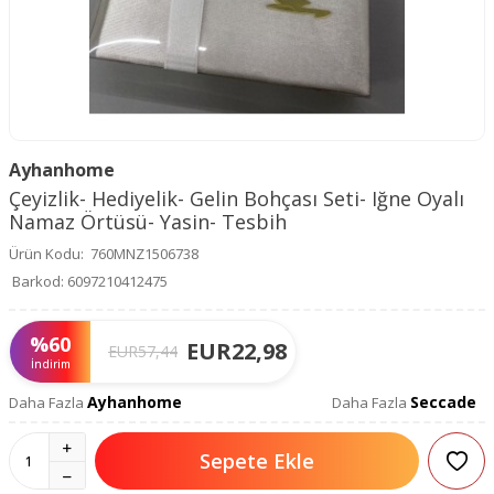
Ayhanhome
Çeyizlik- Hediyelik- Gelin Bohçası Seti- Iğne Oyalı
Namaz Örtüsü- Yasin- Tesbih
Ürün Kodu:
760MNZ1506738
Barkod:
6097210412475
%
60
EUR
22,98
EUR
57,44
İndirim
Ayhanhome
Seccade
Daha Fazla
Daha Fazla
Sepete Ekle