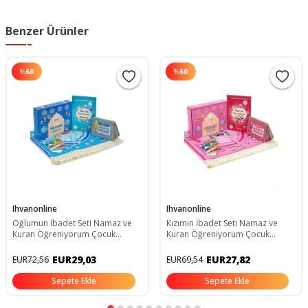
Benzer Ürünler
%
60
%
60
Ihvanonline
Ihvanonline
Oğlumun İbadet Seti Namaz ve
Kızımın İbadet Seti Namaz ve
Kuran Öğreniyorum Çocuk
Kuran Öğreniyorum Çocuk
Seccade Seti Mavi
Seccade Seti Pembe
EUR29,03
EUR27,82
EUR72,56
EUR69,54
Sepete Ekle
Sepete Ekle