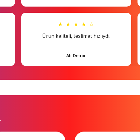
★ ★ ★ ★ ☆
Ürün kaliteli, teslimat hızlıydı.
Ali Demir
.