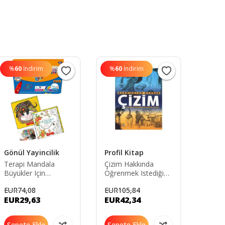
%
60
İndirim
%
60
İndirim
Gönül Yayincilik
Profil Kitap
Bilge
Prem
Terapi Mandala
Çizim Hakkında
Büyükler Için
Öğrenmek Istediğiniz
KAHVE
Boyama Seti - 2
Her Şey - Barrington
KARA
EUR74,08
EUR105,84
Kitap Ve 24'lü Keçeli
Barber
İÇER
EUR29,63
EUR42,34
EUR3
Kalem Nova
Sepete Ekle
Sepete Ekle
Sepe