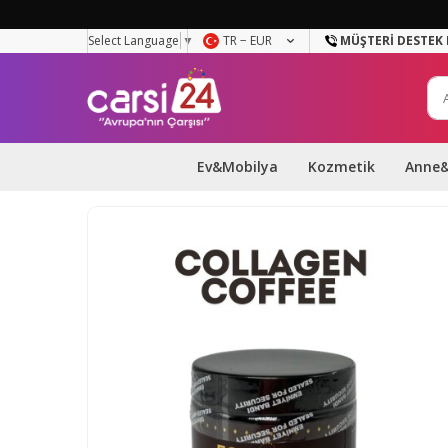
Select Language
▼
TR − EUR
MÜŞTERI DESTEK 
Ev&Mobilya
Kozmetik
Anne