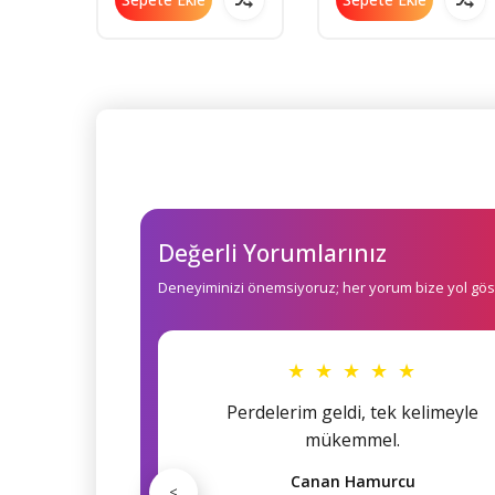
Değerli Yorumlarınız
Deneyiminizi önemsiyoruz; her yorum bize yol göst
★ ★ ★ ★ ★
Perdelerim geldi, tek kelimeyle
mükemmel.
Canan Hamurcu
<