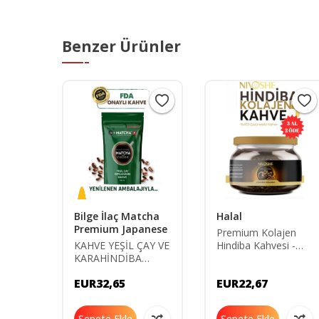
Benzer Ürünler
Bilge İlaç Matcha
Halal
Premium Japanese
a
Premium Kolajen
iğiniz
KAHVE YEŞİL ÇAY VE
Hindiba Kahvesi -
ington
KARAHİNDİBA
Net 150gr 1 Aylık
İÇEREN KAHVE
EUR32,65
EUR22,67
Sepete Ekle
Sepete Ekle