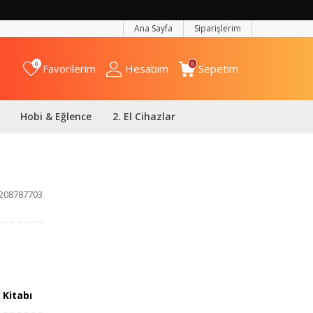
Ana Sayfa
Siparişlerim
0
0
Favorilerim
Hesabım
Sepetim
Hobi & Eğlence
2. El Cihazlar
208787703
 Kitabı