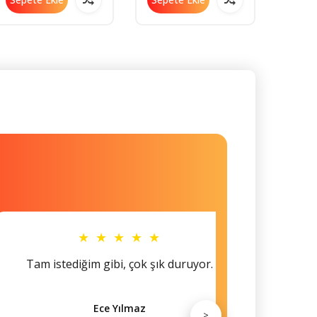
★ ★ ★ ★ ★
Tam istediğim gibi, çok şık duruyor.
Küçü
Ece Yılmaz
>