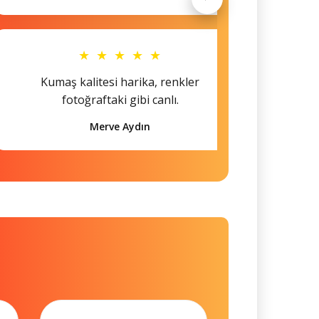
★ ★ ★ ★ ★
Kumaş kalitesi harika, renkler
Hem s
fotoğraftaki gibi canlı.
Merve Aydın