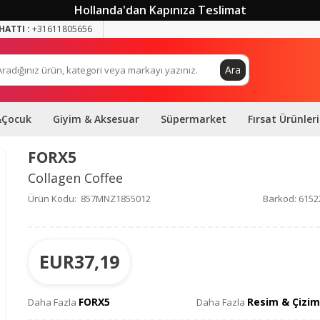
Hollanda'dan Kapınıza Teslimat
HATTI :
+31611805656
Ara
&Çocuk
Giyim & Aksesuar
Süpermarket
Fırsat Ürünleri
FORX5
Collagen Coffee
Ürün Kodu:
857MNZ1855012
Barkod:
6152
EUR
37,19
FORX5
Resim & Çizim
Daha Fazla
Daha Fazla