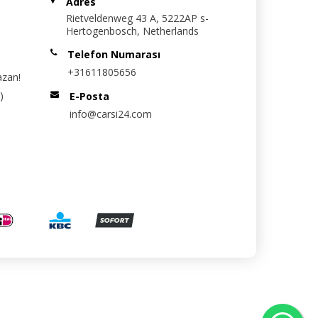
Adres
Rietveldenweg 43 A, 5222AP s-
Hertogenbosch, Netherlands
Telefon Numarası
+31611805656
azan!
)
E-Posta
info@carsi24.com