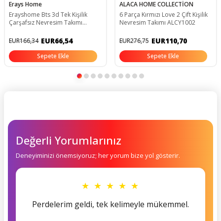
Erays Home
ALACA HOME COLLECTİON
Erayshome Bts 3d Tek Kişilik
6 Parça Kırmızı Love 2 Çift Kişilik
Çarşafsız Nevresim Takımı
Nevresim Takımı ALCY1002
BTS_4ç
EUR66,54
EUR110,70
EUR166,34
EUR276,75
Sepete Ekle
Sepete Ekle
Değerli Yorumlarınız
Deneyiminizi önemsiyoruz; her yorum bize yol gösterir.
★ ★ ★ ★ ★
Perdelerim geldi, tek kelimeyle mükemmel.