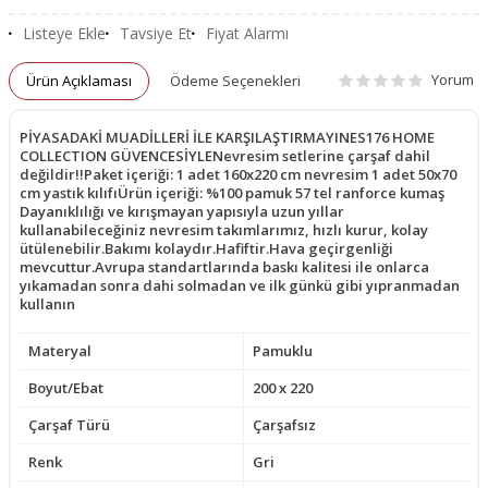
Listeye Ekle
Tavsiye Et
Fiyat Alarmı
Yorum
Ürün Açıklaması
Ödeme Seçenekleri
PİYASADAKİ MUADİLLERİ İLE KARŞILAŞTIRMAYINES176 HOME
COLLECTION GÜVENCESİYLENevresim setlerine çarşaf dahil
değildir!!Paket içeriği: 1 adet 160x220 cm nevresim 1 adet 50x70
cm yastık kılıfıÜrün içeriği: %100 pamuk 57 tel ranforce kumaş
Dayanıklılığı ve kırışmayan yapısıyla uzun yıllar
kullanabileceğiniz nevresim takımlarımız, hızlı kurur, kolay
ütülenebilir.Bakımı kolaydır.Hafiftir.Hava geçirgenliği
mevcuttur.Avrupa standartlarında baskı kalitesi ile onlarca
yıkamadan sonra dahi solmadan ve ilk günkü gibi yıpranmadan
kullanın
Materyal
Pamuklu
Boyut/Ebat
200 x 220
Çarşaf Türü
Çarşafsız
Renk
Gri