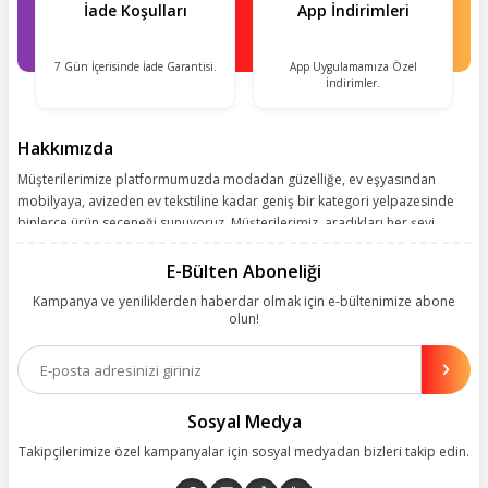
İade Koşulları
App İndirimleri
7 Gün İçerisinde İade Garantisi.
App Uygulamamıza Özel
İndirimler.
Hakkımızda
Müşterilerimize platformumuzda modadan güzelliğe, ev eşyasından
mobilyaya, avizeden ev tekstiline kadar geniş bir kategori yelpazesinde
binlerce ürün seçeneği sunuyoruz. Müşterilerimiz, aradıkları her şeyi
kolayca bularak kusursuz alışveriş deneyiminin keyfini çıkarıyor. Size
kolay, kusursuz ve keyifli bir alışveriş yolculuğu sunarken deneyiminize
E-Bülten Aboneliği
değer katmak için sürekli çalışıyoruz.
Kampanya ve yeniliklerden haberdar olmak için e-bültenimize abone
olun!
Aynı zamanda App uygulamımızı kullanan müşterilerimize özel indirim
olanakları sunuyoruz. Çalışmalarımızı müşterilerimizin memnuniyetini
esas alarak yürütüyoruz.
Sosyal Medya
Takipçilerimize özel kampanyalar için sosyal medyadan bizleri takip edin.