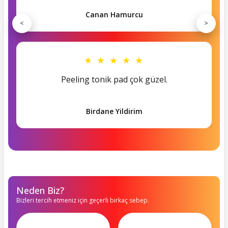
Canan Hamurcu
<
>
★ ★ ★ ★ ★
Peeling tonik pad çok güzel.
Birdane Yildirim
Neden Biz?
Bizleri tercih etmeniz için geçerli birkaç sebep.