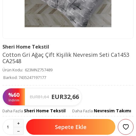
Sheri Home Tekstil
Cotton Gri Ağaç Çift Kişilik Nevresim Seti Ca1453
CA2548
Ürün Kodu:
623MNZ757489
Barkod:
7435247197177
%
60
EUR
32,66
EUR
81,64
İndirim
Sheri Home Tekstil
Nevresim Takımı
Daha Fazla
Daha Fazla
Sepete Ekle