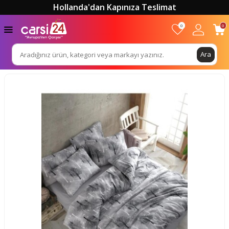
Hollanda'dan Kapınıza Teslimat
0
0
Ara