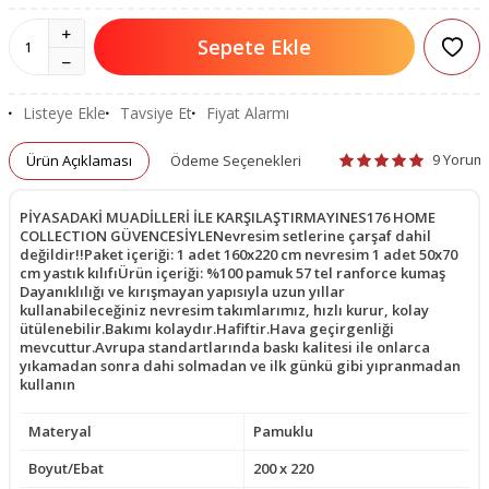
Sepete Ekle
Listeye Ekle
Tavsiye Et
Fiyat Alarmı
9 Yorum
Ürün Açıklaması
Ödeme Seçenekleri
PİYASADAKİ MUADİLLERİ İLE KARŞILAŞTIRMAYINES176 HOME
COLLECTION GÜVENCESİYLENevresim setlerine çarşaf dahil
değildir!!Paket içeriği: 1 adet 160x220 cm nevresim 1 adet 50x70
cm yastık kılıfıÜrün içeriği: %100 pamuk 57 tel ranforce kumaş
Dayanıklılığı ve kırışmayan yapısıyla uzun yıllar
kullanabileceğiniz nevresim takımlarımız, hızlı kurur, kolay
ütülenebilir.Bakımı kolaydır.Hafiftir.Hava geçirgenliği
mevcuttur.Avrupa standartlarında baskı kalitesi ile onlarca
yıkamadan sonra dahi solmadan ve ilk günkü gibi yıpranmadan
kullanın
Materyal
Pamuklu
Boyut/Ebat
200 x 220