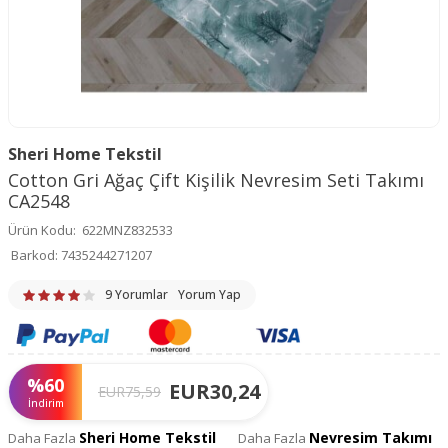
Sheri Home Tekstil
Cotton Gri Ağaç Çift Kişilik Nevresim Seti Takımı
CA2548
Ürün Kodu:
622MNZ832533
Barkod:
7435244271207
9 Yorumlar
Yorum Yap
%
60
EUR
30,24
EUR
75,59
İndirim
Sheri Home Tekstil
Nevresim Takımı
Daha Fazla
Daha Fazla