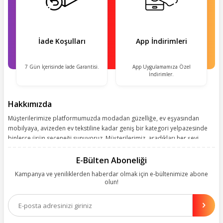
İade Koşulları
App İndirimleri
7 Gün İçerisinde İade Garantisi.
App Uygulamamıza Özel
İndirimler.
Hakkımızda
Müşterilerimize platformumuzda modadan güzelliğe, ev eşyasından
mobilyaya, avizeden ev tekstiline kadar geniş bir kategori yelpazesinde
binlerce ürün seçeneği sunuyoruz. Müşterilerimiz, aradıkları her şeyi
kolayca bularak kusursuz alışveriş deneyiminin keyfini çıkarıyor. Size
kolay, kusursuz ve keyifli bir alışveriş yolculuğu sunarken deneyiminize
E-Bülten Aboneliği
değer katmak için sürekli çalışıyoruz.
Kampanya ve yeniliklerden haberdar olmak için e-bültenimize abone
olun!
Aynı zamanda App uygulamımızı kullanan müşterilerimize özel indirim
olanakları sunuyoruz. Çalışmalarımızı müşterilerimizin memnuniyetini
esas alarak yürütüyoruz.