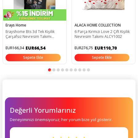
Erays Home
ALACA HOME COLLECTİON
Erayshome Bts 3d Tek Kişilik
6 Parça Kırmızı Love 2 Çift Kişilik
Çarşafsız Nevresim Takımı
Nevresim Takımı ALCY1002
BTS_4ç
EUR66,54
EUR110,70
EUR166,34
EUR276,75
Sepete Ekle
Sepete Ekle
Değerli Yorumlarınız
Deneyiminizi önemsiyoruz; her yorum bize yol gösterir.