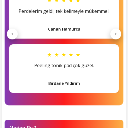
★ ★ ★ ★ ★
Perdelerim geldi, tek kelimeyle mükemmel.
Canan Hamurcu
<
>
★ ★ ★ ★ ★
Peeling tonik pad çok güzel.
Birdane Yildirim
Neden Biz?