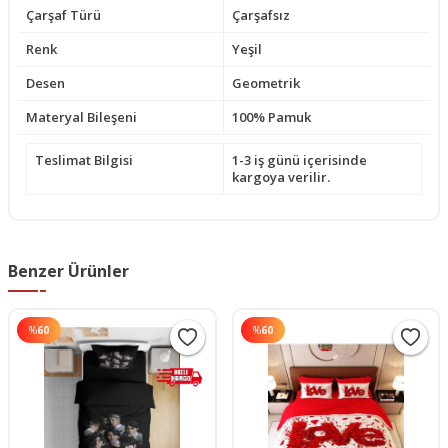
Çarşaf Türü
Çarşafsız
Renk
Yeşil
Desen
Geometrik
Materyal Bileşeni
100% Pamuk
Teslimat Bilgisi
1-3 iş günü içerisinde
kargoya verilir.
Benzer Ürünler
%
60
%
60