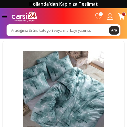
Hollanda'dan Kapınıza Teslimat
0
0
Ara