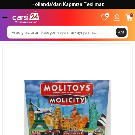
Hollanda'dan Kapınıza Teslimat
0
0
Ara