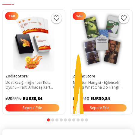
%
60
%
60
Zodiac Store
Zodiac Store
Dost Kazığı - Eğlenceli Kutu
Moodun Hangisi - Eğlenceli
Oyunu - Parti Arkadaş Kart
Oyunu What Ona Do Hangi
Oyunu
Modsun Bi Moodsun Kart You
Modun Meme Mood Yolla
EUR30,84
EUR30,84
EUR77,10
EUR77,10
Sepete Ekle
Sepete Ekle