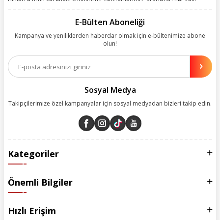
binlerce ürün seçeneği sunuyoruz. Müşterilerimiz, aradıkları her şeyi
kolayca bularak kusursuz alışveriş deneyiminin keyfini çıkarıyor. Size
kolay, kusursuz ve keyifli bir alışveriş yolculuğu sunarken deneyiminize
E-Bülten Aboneliği
değer katmak için sürekli çalışıyoruz.
Kampanya ve yeniliklerden haberdar olmak için e-bültenimize abone
olun!
Aynı zamanda App uygulamımızı kullanan müşterilerimize özel indirim
olanakları sunuyoruz. Çalışmalarımızı müşterilerimizin memnuniyetini
esas alarak yürütüyoruz.
Sosyal Medya
Takipçilerimize özel kampanyalar için sosyal medyadan bizleri takip edin.
Kategoriler
Önemli Bilgiler
Hızlı Erişim