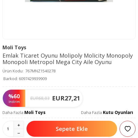
Moli Toys
Emlak Ticaret Oyunu Molipoly Molicity Monopoly
Monopoli Metropol Mega City Aile Oyunu
Ürün Kodu:
767MNZ1540278
Barkod:
6097429939909
%
60
EUR
27,21
EUR
68,03
İndirim
Moli Toys
Kutu Oyunları
Daha Fazla
Daha Fazla
Sepete Ekle