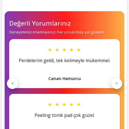
Değerli Yorumlarınız
Deneyiminizi önemsiyoruz; her yorum bize yol gösterir.
★ ★ ★ ★ ★
Perdelerim geldi, tek kelimeyle mükemmel.
Canan Hamurcu
<
>
★ ★ ★ ★ ★
Peeling tonik pad çok güzel.