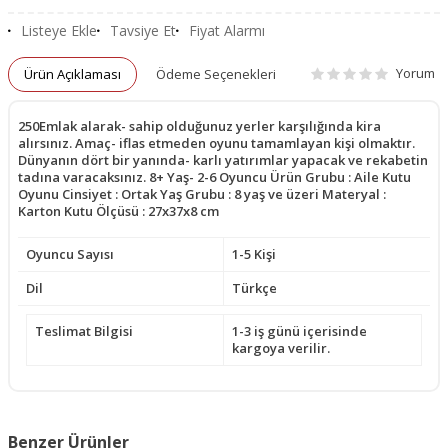
Listeye Ekle
Tavsiye Et
Fiyat Alarmı
Yorum
Ürün Açıklaması
Ödeme Seçenekleri
250Emlak alarak- sahip olduğunuz yerler karşılığında kira
alırsınız. Amaç- iflas etmeden oyunu tamamlayan kişi olmaktır.
Dünyanın dört bir yanında- karlı yatırımlar yapacak ve rekabetin
tadına varacaksınız. 8+ Yaş- 2-6 Oyuncu Ürün Grubu : Aile Kutu
Oyunu Cinsiyet : Ortak Yaş Grubu : 8 yaş ve üzeri Materyal :
Karton Kutu Ölçüsü : 27x37x8 cm
Oyuncu Sayısı
1-5 Kişi
Dil
Türkçe
Teslimat Bilgisi
1-3 iş günü içerisinde
kargoya verilir.
Benzer Ürünler