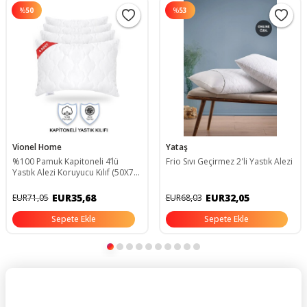
%
50
%
53
Vionel Home
Yataş
%100 Pamuk Kapitoneli 4’lü
Frio Sıvı Geçirmez 2'li Yastık Alezi
Yastık Alezi Koruyucu Kılıf (50X70
CM)
EUR35,68
EUR32,05
EUR71,05
EUR68,03
Sepete Ekle
Sepete Ekle