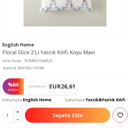
English Home
Floral Slice 2'Li Yastık Kılıfı Koyu Mavi
Ürün Kodu:
767MNZ1544523
Barkod:
6097432176186
%
60
EUR
26,61
EUR
66,51
İndirim
English Home
Yastık&Yastık Kılıfı
Daha Fazla
Daha Fazla
Sepete Ekle