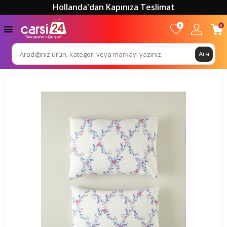
Hollanda'dan Kapınıza Teslimat
0
0
Ara