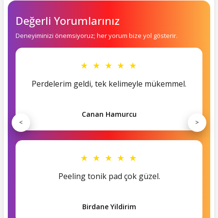
Değerli Yorumlarınız
Deneyiminizi önemsiyoruz; her yorum bize yol gösterir.
★ ★ ★ ★ ★
Perdelerim geldi, tek kelimeyle mükemmel.
Canan Hamurcu
<
>
★ ★ ★ ★ ★
Peeling tonik pad çok güzel.
Birdane Yildirim