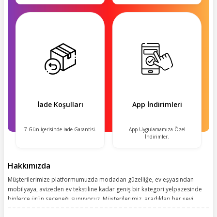
İade Koşulları
App İndirimleri
7 Gün İçerisinde İade Garantisi.
App Uygulamamıza Özel
İndirimler.
Hakkımızda
Müşterilerimize platformumuzda modadan güzelliğe, ev eşyasından
mobilyaya, avizeden ev tekstiline kadar geniş bir kategori yelpazesinde
binlerce ürün seçeneği sunuyoruz. Müşterilerimiz, aradıkları her şeyi
kolayca bularak kusursuz alışveriş deneyiminin keyfini çıkarıyor. Size