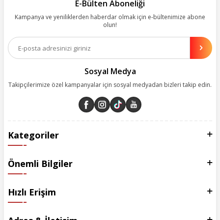
kolay, kusursuz ve keyifli bir alışveriş yolculuğu sunarken deneyiminize
E-Bülten Aboneliği
değer katmak için sürekli çalışıyoruz.
Kampanya ve yeniliklerden haberdar olmak için e-bültenimize abone
olun!
Aynı zamanda App uygulamımızı kullanan müşterilerimize özel indirim
olanakları sunuyoruz. Çalışmalarımızı müşterilerimizin memnuniyetini
esas alarak yürütüyoruz.
Sosyal Medya
Takipçilerimize özel kampanyalar için sosyal medyadan bizleri takip edin.
Kategoriler
Önemli Bilgiler
Hızlı Erişim