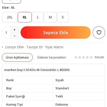
Size :
XL
2XL
XL
L
M
S
Sepete Ekle
Listeye Ekle
Tavsiye Et
Fiyat Alarmı
Yorum
Ürün Açıklaması
Ödeme Seçenekleri
manken boy:1.50 Kilo:45 Üstündeki: L BEDEN
Renk
Siyah
Boy
Standart
Paket İçeriği
Tekli
Kumaş Tipi
Dokuma