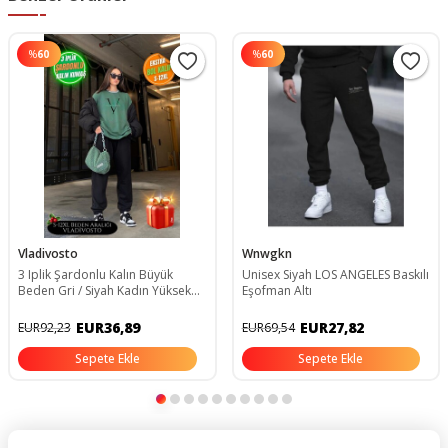
%
60
%
60
Vladivosto
Wnwgkn
3 Iplik Şardonlu Kalın Büyük
Unisex Siyah LOS ANGELES Baskılı
Beden Gri / Siyah Kadın Yüksek
Eşofman Altı
Bel Oversize Eşofman Altı Jogger
EUR36,89
EUR27,82
EUR92,23
EUR69,54
Sepete Ekle
Sepete Ekle