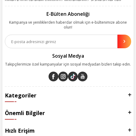
binlerce ürün seçeneği sunuyoruz. Müşterilerimiz, aradıkları her şeyi
kolayca bularak kusursuz alışveriş deneyiminin keyfini çıkarıyor. Size
kolay, kusursuz ve keyifli bir alışveriş yolculuğu sunarken deneyiminize
E-Bülten Aboneliği
değer katmak için sürekli çalışıyoruz.
Kampanya ve yeniliklerden haberdar olmak için e-bültenimize abone
olun!
Aynı zamanda App uygulamımızı kullanan müşterilerimize özel indirim
olanakları sunuyoruz. Çalışmalarımızı müşterilerimizin memnuniyetini
esas alarak yürütüyoruz.
Sosyal Medya
Takipçilerimize özel kampanyalar için sosyal medyadan bizleri takip edin.
Kategoriler
Önemli Bilgiler
Hızlı Erişim