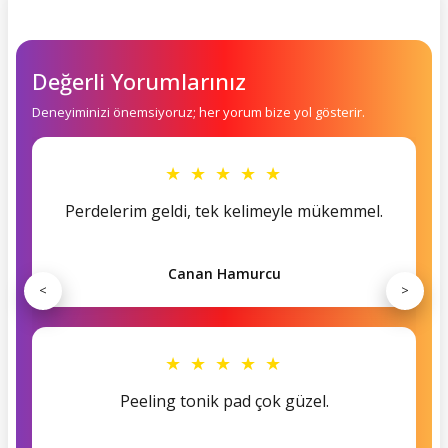
Değerli Yorumlarınız
Deneyiminizi önemsiyoruz; her yorum bize yol gösterir.
★ ★ ★ ★ ★
Perdelerim geldi, tek kelimeyle mükemmel.
Canan Hamurcu
<
>
★ ★ ★ ★ ★
Peeling tonik pad çok güzel.