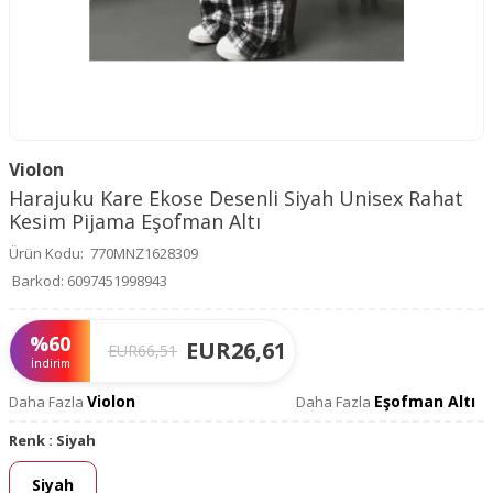
Violon
Harajuku Kare Ekose Desenli Siyah Unisex Rahat
Kesim Pijama Eşofman Altı
Ürün Kodu:
770MNZ1628309
Barkod:
6097451998943
%
60
EUR
26,61
EUR
66,51
İndirim
Violon
Eşofman Altı
Daha Fazla
Daha Fazla
Renk :
Siyah
Siyah