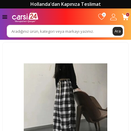
Hollanda'dan Kapınıza Teslimat
0
0
Ara