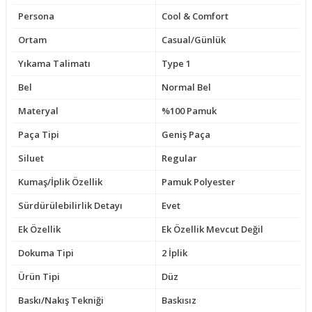
Persona
Cool & Comfort
Ortam
Casual/Günlük
Yıkama Talimatı
Type 1
Bel
Normal Bel
Materyal
%100 Pamuk
Paça Tipi
Geniş Paça
Siluet
Regular
Kumaş/İplik Özellik
Pamuk Polyester
Sürdürülebilirlik Detayı
Evet
Ek Özellik
Ek Özellik Mevcut Değil
Dokuma Tipi
2 İplik
Ürün Tipi
Düz
Baskı/Nakış Tekniği
Baskısız