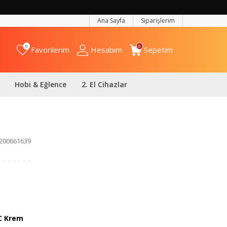
Ana Sayfa
Siparişlerim
0
0
Favorilerim
Hesabım
Sepetim
Hobi & Eğlence
2. El Cihazlar
200661639
C Krem