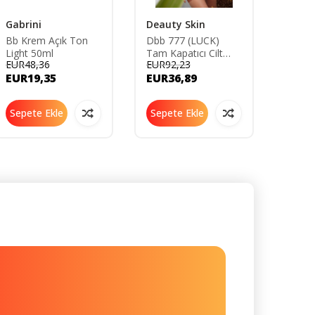
Gabrini
Deauty Skin
Pure 
Bb Krem Açık Ton
Dbb 777 (LUCK)
New J
Light 50ml
Tam Kapatıcı Cilt
Cream
EUR48,36
EUR92,23
EUR66
Bakım Etkili Dbb
Ivory(
EUR19,35
EUR36,89
EUR3
Krem 30 Spf All In
Ten )
One Daily Glow
Sepete Ekle
Sepete Ekle
Sepe