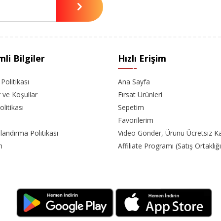
li Bilgiler
Hızlı Erişim
k Politikası
Ana Sayfa
r ve Koşullar
Fırsat Ürünleri
olitikası
Sepetim
Favorilerim
landırma Politikası
Video Gönder, Ürünü Ücretsiz K
m
Affiliate Programı (Satış Ortaklığı