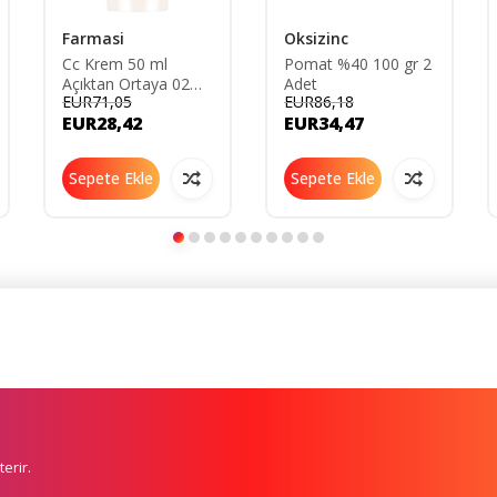
Farmasi
Oksizinc
Cc Krem 50 ml
Pomat %40 100 gr 2
Açıktan Ortaya 02
Adet
EUR71,05
EUR86,18
No
EUR28,42
EUR34,47
Sepete Ekle
Sepete Ekle
erir.