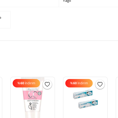
Yağlı
e
%
60
İndirim
%
60
İndirim