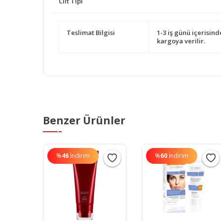
Cilt Tipi
Teslimat Bilgisi
1-3 iş günü içerisind
kargoya verilir.
Benzer Ürünler
%
46
İndirim
%
60
İndirim