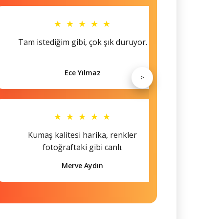
★ ★ ★ ★ ★
Tam istediğim gibi, çok şık duruyor.
Küçü
Ece Yılmaz
>
★ ★ ★ ★ ★
Kumaş kalitesi harika, renkler
Hem s
fotoğraftaki gibi canlı.
Merve Aydın