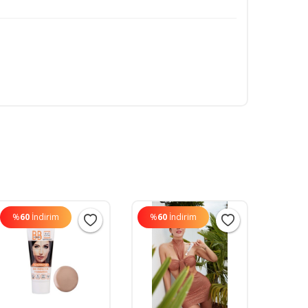
%
60
İndirim
%
60
İndirim
%
54