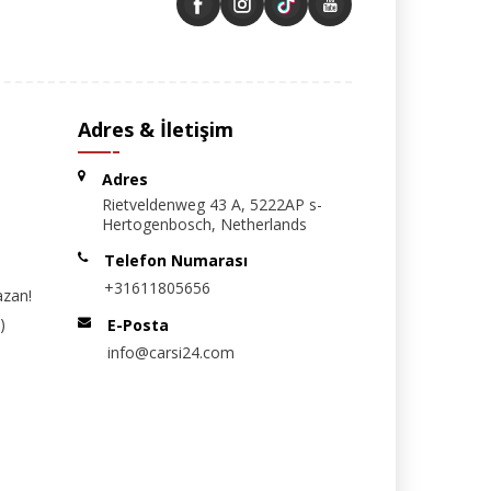
Adres & İletişim
Adres
Rietveldenweg 43 A, 5222AP s-
Hertogenbosch, Netherlands
Telefon Numarası
+31611805656
azan!
)
E-Posta
info@carsi24.com