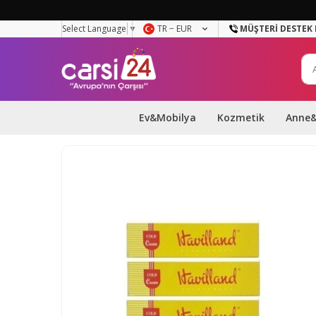
Select Language
▼
TR − EUR
MÜŞTERI DESTEK 
Ev&Mobilya
Kozmetik
Anne