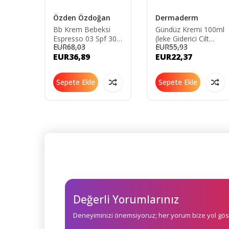
Özden Özdoğan
Dermaderm
k
Bb Krem Bebeksi
Gündüz Kremi 100ml
Espresso 03 Spf 30
(leke Giderici Cilt
EUR68,03
EUR55,93
(50ML)
Beyazlatıcı Çil Ve
EUR36,89
EUR22,37
Güneş Lekelerine
Karşı 100 Gr)
Sepete Ekle
Sepete Ekle
Değerli Yorumlarınız
Deneyiminizi önemsiyoruz; her yorum bize yol göst