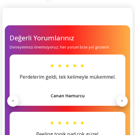
Değerli Yorumlarınız
Deneyiminizi önemsiyoruz; her yorum bize yol gösterir.
★ ★ ★ ★ ★
Perdelerim geldi, tek kelimeyle mükemmel.
Canan Hamurcu
<
>
★ ★ ★ ★ ★
Peeling tonik pad çok güzel.