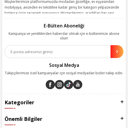
Müşterilerimize platformumuzda modadan güzelliğe, ev eşyasından
mobilyaya, avizeden ev tekstiline kadar geniş bir kategori yelpazesinde
binlerce ürün seçeneği sunuyoruz. Müşterilerimiz, aradıkları her şeyi
kolayca bularak kusursuz alışveriş deneyiminin keyfini çıkarıyor. Size
kolay, kusursuz ve keyifli bir alışveriş yolculuğu sunarken deneyiminize
E-Bülten Aboneliği
değer katmak için sürekli çalışıyoruz.
Kampanya ve yeniliklerden haberdar olmak için e-bültenimize abone
olun!
Aynı zamanda App uygulamımızı kullanan müşterilerimize özel indirim
olanakları sunuyoruz. Çalışmalarımızı müşterilerimizin memnuniyetini
esas alarak yürütüyoruz.
Sosyal Medya
Takipçilerimize özel kampanyalar için sosyal medyadan bizleri takip edin.
Kategoriler
Önemli Bilgiler