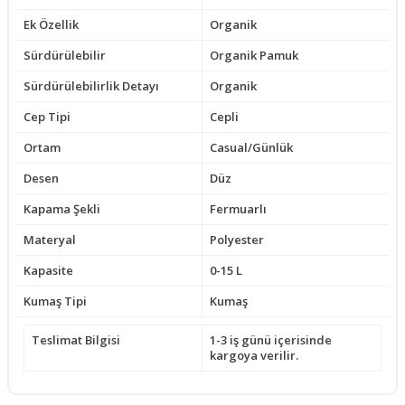
Ek Özellik
Organik
Sürdürülebilir
Organik Pamuk
Sürdürülebilirlik Detayı
Organik
Cep Tipi
Cepli
Ortam
Casual/Günlük
Desen
Düz
Kapama Şekli
Fermuarlı
Materyal
Polyester
Kapasite
0-15 L
Kumaş Tipi
Kumaş
Teslimat Bilgisi
1-3 iş günü içerisinde
kargoya verilir.