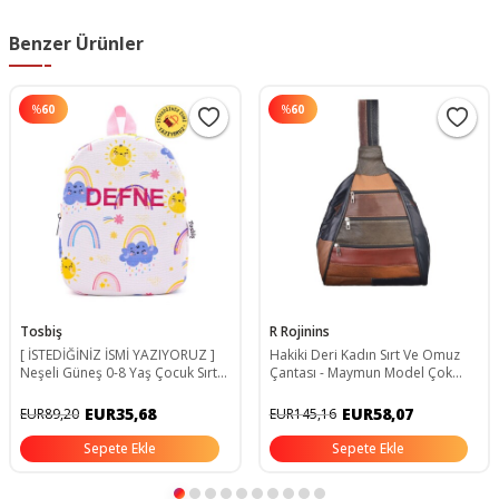
Benzer Ürünler
%
60
%
60
Tosbiş
R Rojinins
[ İSTEDİĞİNİZ İSMİ YAZIYORUZ ]
Hakiki Deri Kadın Sırt Ve Omuz
Neşeli Güneş 0-8 Yaş Çocuk Sırt
Çantası - Maymun Model Çok
Çantası- Kreş - Anaokulu Çantası
Bölmeli - Koyu Ala
EUR35,68
EUR58,07
EUR89,20
EUR145,16
Sepete Ekle
Sepete Ekle