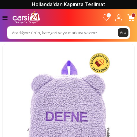
Hollanda'dan Kapınıza Teslimat
0
0
Ara