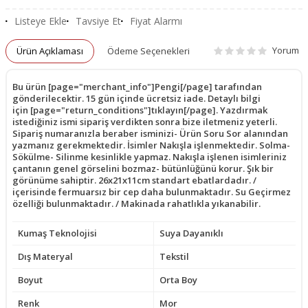
Listeye Ekle
Tavsiye Et
Fiyat Alarmı
Yorum
Ürün Açıklaması
Ödeme Seçenekleri
Bu ürün [page="merchant_info"]Pengi[/page] tarafından
gönderilecektir. 15 gün içinde ücretsiz iade. Detaylı bilgi
için [page="return_conditions"]tıklayın[/page]. Yazdırmak
istediğiniz ismi sipariş verdikten sonra bize iletmeniz yeterli.
Sipariş numaranızla beraber isminizi- Ürün Soru Sor alanından
yazmanız gerekmektedir. İsimler Nakışla işlenmektedir. Solma-
Sökülme- Silinme kesinlikle yapmaz. Nakışla işlenen isimleriniz
çantanın genel görselini bozmaz- bütünlüğünü korur. Şık bir
görünüme sahiptir. 26x21x11cm standart ebatlardadır. /
içerisinde fermuarsız bir cep daha bulunmaktadır. Su Geçirmez
özelliği bulunmaktadır. / Makinada rahatlıkla yıkanabilir.
Kumaş Teknolojisi
Suya Dayanıklı
Dış Materyal
Tekstil
Boyut
Orta Boy
Renk
Mor