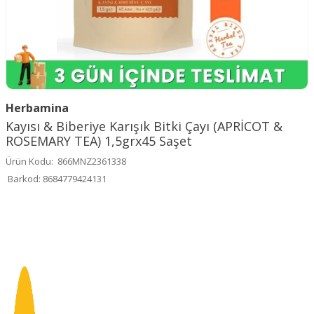
Herbamina
Kayısı & Biberiye Karışık Bitki Çayı (APRİCOT &
ROSEMARY TEA) 1,5grx45 Saşet
Ürün Kodu:
866MNZ2361338
Barkod:
8684779424131