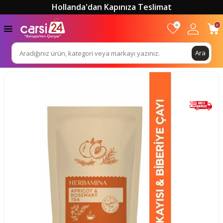
Hollanda'dan Kapınıza Teslimat
0
0
Ara