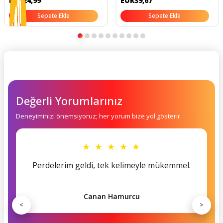
EUR24,99
EUR39,67
Sepete Ekle
Sepete Ekle
Değerli Yorumlarınız
Deneyiminizi önemsiyoruz; her yorum bize yol gösterir.
★ ★ ★ ★ ★
Perdelerim geldi, tek kelimeyle mükemmel.
Canan Hamurcu
<
>