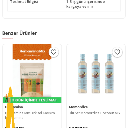
Teslimat Bilgisi
1-3 iş günü içerisinde
kargoya verilir.
Benzer Ürünler
Herbamina
Momordica
Herbamina Mix Bitkisel Karışım
3lü Set Momordica Coconut Mix
Herbamina