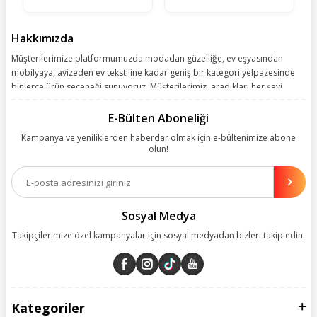
Hakkımızda
Müşterilerimize platformumuzda modadan güzelliğe, ev eşyasından
mobilyaya, avizeden ev tekstiline kadar geniş bir kategori yelpazesinde
binlerce ürün seçeneği sunuyoruz. Müşterilerimiz, aradıkları her şeyi
kolayca bularak kusursuz alışveriş deneyiminin keyfini çıkarıyor. Size
kolay, kusursuz ve keyifli bir alışveriş yolculuğu sunarken deneyiminize
E-Bülten Aboneliği
değer katmak için sürekli çalışıyoruz.
Kampanya ve yeniliklerden haberdar olmak için e-bültenimize abone
olun!
Aynı zamanda App uygulamımızı kullanan müşterilerimize özel indirim
olanakları sunuyoruz. Çalışmalarımızı müşterilerimizin memnuniyetini
esas alarak yürütüyoruz.
Sosyal Medya
Takipçilerimize özel kampanyalar için sosyal medyadan bizleri takip edin.
Kategoriler