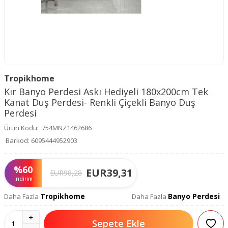
Tropikhome
Kır Banyo Perdesi Askı Hediyeli 180x200cm Tek
Kanat Duş Perdesi- Renkli Çiçekli Banyo Duş
Perdesi
Ürün Kodu:
754MNZ1462686
Barkod:
6095444952903
%
60
EUR
39,31
EUR
98,28
İndirim
Tropikhome
Banyo Perdesi
Daha Fazla
Daha Fazla
Sepete Ekle