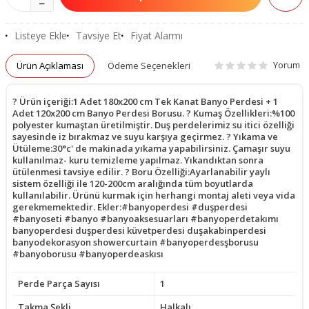
Listeye Ekle
Tavsiye Et
Fiyat Alarmı
Yorum
Ürün Açıklaması
Ödeme Seçenekleri
? Ürün içeriği:1 Adet 180x200 cm Tek Kanat Banyo Perdesi + 1
Adet 120x200 cm Banyo Perdesi Borusu. ? Kumaş Özellikleri:%100
polyester kumaştan üretilmiştir. Duş perdelerimiz su itici özelliği
sayesinde iz bırakmaz ve suyu karşıya geçirmez. ? Yıkama ve
Ütüleme:30°c' de makinada yıkama yapabilirsiniz. Çamaşır suyu
kullanılmaz- kuru temizleme yapılmaz. Yıkandıktan sonra
ütülenmesi tavsiye edilir. ? Boru Özelliği:Ayarlanabilir yaylı
sistem özelliği ile 120-200cm aralığında tüm boyutlarda
kullanılabilir. Ürünü kurmak için herhangi montaj aleti veya vida
gerekmemektedir. Ekler:#banyoperdesi #duşperdesi
#banyoseti #banyo #banyoaksesuarları #banyoperdetakımı
banyoperdesi duşperdesi küvetperdesi duşakabinperdesi
banyodekorasyon showercurtain #banyoperdesşborusu
#banyoborusu #banyoperdeaskısı
Perde Parça Sayısı
1
Takma Şekli
Halkalı