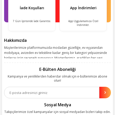
İade Koşulları
App İndirimleri
7 Gün İçerisinde İade Garantisi.
App Uygulamamıza Özel
İndirimler.
Hakkımızda
Müşterilerimize platformumuzda modadan güzelliğe, ev eşyasından
mobilyaya, avizeden ev tekstiline kadar geniş bir kategori yelpazesinde
binlerce ürün seçeneği sunuyoruz. Müşterilerimiz, aradıkları her şeyi
kolayca bularak kusursuz alışveriş deneyiminin keyfini çıkarıyor. Size
kolay, kusursuz ve keyifli bir alışveriş yolculuğu sunarken deneyiminize
E-Bülten Aboneliği
değer katmak için sürekli çalışıyoruz.
Kampanya ve yeniliklerden haberdar olmak için e-bültenimize abone
olun!
Aynı zamanda App uygulamımızı kullanan müşterilerimize özel indirim
olanakları sunuyoruz. Çalışmalarımızı müşterilerimizin memnuniyetini
esas alarak yürütüyoruz.
Sosyal Medya
Takipçilerimize özel kampanyalar için sosyal medyadan bizleri takip edin.