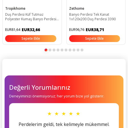
Tropikhome
Zethome
Duş Perdesi Küf Tutmaz
Banyo Perdesi Tek Kanat
Polyester Kumaş Banyo Perdesi
1x120x200 Duş Perdesi 3390
Tek Kanat Banyo Dekorasyon
Perdesi 180x200 Cm
EUR32,66
EUR38,71
EUR81,64
EUR96,76
Sepete Ekle
Sepete Ekle
Değerli Yorumlarınız
Deneyiminizi önemsiyoruz; her yorum bize yol gösterir.
★ ★ ★ ★ ★
Perdelerim geldi, tek kelimeyle mükemmel.