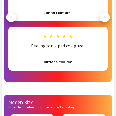
Canan Hamurcu
<
>
★ ★ ★ ★ ★
Peeling tonik pad çok güzel.
Birdane Yildirim
Neden Biz?
Bizleri tercih etmeniz için geçerli birkaç sebep.