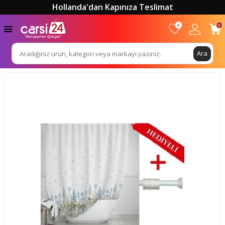
Hollanda'dan Kapınıza Teslimat
0
0
Ara