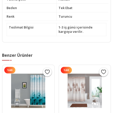
Beden
Tek Ebat
Renk
Turuncu
Teslimat Bilgisi
1-3 iş günü içerisinde
kargoya verilir.
Benzer Ürünler
%
60
%
60