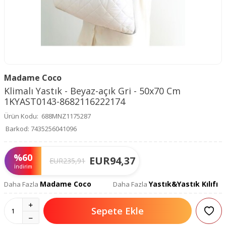
Madame Coco
Klimalı Yastık - Beyaz-açık Gri - 50x70 Cm
1KYAST0143-8682116222174
Ürün Kodu:
688MNZ1175287
Barkod:
7435256041096
%
60
EUR
94,37
EUR
235,91
İndirim
Madame Coco
Yastık&Yastık Kılıfı
Daha Fazla
Daha Fazla
Sepete Ekle