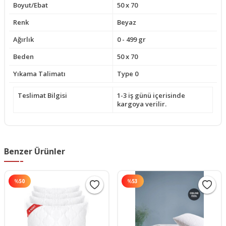
Boyut/Ebat
50 x 70
Renk
Beyaz
Ağırlık
0 - 499 gr
Beden
50 x 70
Yıkama Talimatı
Type 0
Teslimat Bilgisi
1-3 iş günü içerisinde
kargoya verilir.
Benzer Ürünler
%
50
%
53