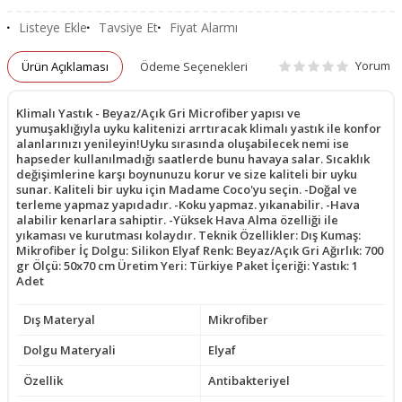
Listeye Ekle
Tavsiye Et
Fiyat Alarmı
Yorum
Ürün Açıklaması
Ödeme Seçenekleri
Klimalı Yastık - Beyaz/Açık Gri Microfiber yapısı ve
yumuşaklığıyla uyku kalitenizi arrtıracak klimalı yastık ile konfor
alanlarınızı yenileyin!Uyku sırasında oluşabilecek nemi ise
hapseder kullanılmadığı saatlerde bunu havaya salar. Sıcaklık
değişimlerine karşı boynunuzu korur ve size kaliteli bir uyku
sunar. Kaliteli bir uyku için Madame Coco'yu seçin. -Doğal ve
terleme yapmaz yapıdadır. -Koku yapmaz. yıkanabilir. -Hava
alabilir kenarlara sahiptir. -Yüksek Hava Alma özelliği ile
yıkaması ve kurutması kolaydır. Teknik Özellikler: Dış Kumaş:
Mikrofiber İç Dolgu: Silikon Elyaf Renk: Beyaz/Açık Gri Ağırlık: 700
gr Ölçü: 50x70 cm Üretim Yeri: Türkiye Paket İçeriği: Yastık: 1
Adet
Dış Materyal
Mikrofiber
Dolgu Materyali
Elyaf
Özellik
Antibakteriyel