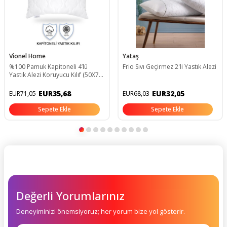
Vionel Home
Yataş
%100 Pamuk Kapitoneli 4’lü
Frio Sıvı Geçirmez 2'li Yastık Alezi
Yastık Alezi Koruyucu Kılıf (50X70
CM)
EUR35,68
EUR32,05
EUR71,05
EUR68,03
Sepete Ekle
Sepete Ekle
Değerli Yorumlarınız
Deneyiminizi önemsiyoruz; her yorum bize yol gösterir.