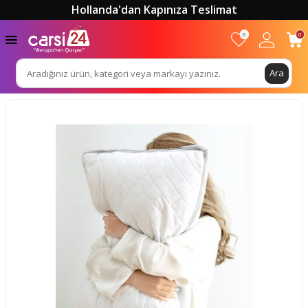
Hollanda'dan Kapınıza Teslimat
0
0
Ara