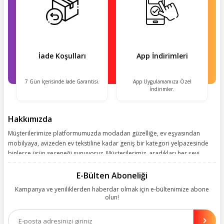
İade Koşulları
App İndirimleri
7 Gün İçerisinde İade Garantisi.
App Uygulamamıza Özel
İndirimler.
Hakkımızda
Müşterilerimize platformumuzda modadan güzelliğe, ev eşyasından
mobilyaya, avizeden ev tekstiline kadar geniş bir kategori yelpazesinde
binlerce ürün seçeneği sunuyoruz. Müşterilerimiz, aradıkları her şeyi
kolayca bularak kusursuz alışveriş deneyiminin keyfini çıkarıyor. Size
kolay, kusursuz ve keyifli bir alışveriş yolculuğu sunarken deneyiminize
E-Bülten Aboneliği
değer katmak için sürekli çalışıyoruz.
Kampanya ve yeniliklerden haberdar olmak için e-bültenimize abone
olun!
Aynı zamanda App uygulamımızı kullanan müşterilerimize özel indirim
olanakları sunuyoruz. Çalışmalarımızı müşterilerimizin memnuniyetini
esas alarak yürütüyoruz.