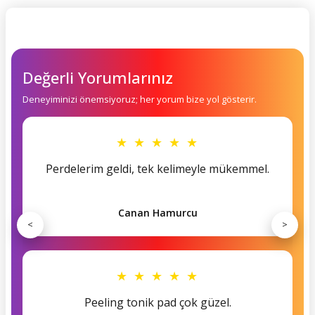
Değerli Yorumlarınız
Deneyiminizi önemsiyoruz; her yorum bize yol gösterir.
★ ★ ★ ★ ★
Perdelerim geldi, tek kelimeyle mükemmel.
Canan Hamurcu
<
>
★ ★ ★ ★ ★
Peeling tonik pad çok güzel.