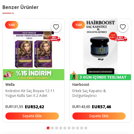
Benzer Ürünler
%
60
%
60
Wella
Hairboost
Koleston Kit Saç Boyası 12-11
Erkek Saç Kapatıcı &
Yoğun Küllü Sarı X 2 Adet
Dolgunlaştırıcı
EUR52,62
EUR57,46
EUR131,55
EUR143,65
Sepete Ekle
Sepete Ekle