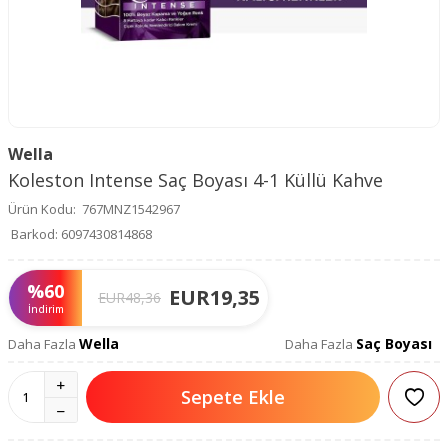
Wella
Koleston Intense Saç Boyası 4-1 Küllü Kahve
Ürün Kodu:
767MNZ1542967
Barkod:
6097430814868
%
60
EUR
19,35
EUR
48,36
İndirim
Wella
Saç Boyası
Daha Fazla
Daha Fazla
Sepete Ekle