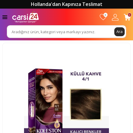
Hollanda'dan Kapınıza Teslimat
0
0
Ara