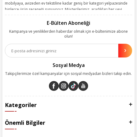
mobilyaya, avizeden ev tekstiline kadar geniş bir kategori yelpazesinde
binlerce ürün seçeneği sunuyoruz. Müşterilerimiz, aradıkları her şeyi
kolayca bularak kusursuz alışveriş deneyiminin keyfini çıkarıyor. Size
kolay, kusursuz ve keyifli bir alışveriş yolculuğu sunarken deneyiminize
E-Bülten Aboneliği
değer katmak için sürekli çalışıyoruz.
Kampanya ve yeniliklerden haberdar olmak için e-bültenimize abone
olun!
Aynı zamanda App uygulamımızı kullanan müşterilerimize özel indirim
olanakları sunuyoruz. Çalışmalarımızı müşterilerimizin memnuniyetini
esas alarak yürütüyoruz.
Sosyal Medya
Takipçilerimize özel kampanyalar için sosyal medyadan bizleri takip edin.
Kategoriler
Önemli Bilgiler