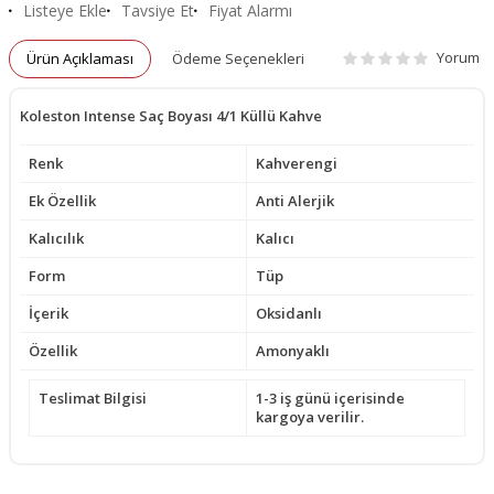
Listeye Ekle
Tavsiye Et
Fiyat Alarmı
Yorum
Ürün Açıklaması
Ödeme Seçenekleri
Koleston Intense Saç Boyası 4/1 Küllü Kahve
Renk
Kahverengi
Ek Özellik
Anti Alerjik
Kalıcılık
Kalıcı
Form
Tüp
İçerik
Oksidanlı
Özellik
Amonyaklı
Teslimat Bilgisi
1-3 iş günü içerisinde
kargoya verilir.