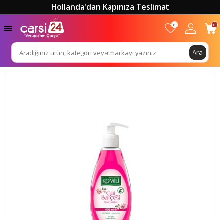
Hollanda'dan Kapınıza Teslimat
0
0
Ara