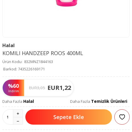
Halal
KOMILI HANDZEEP ROOS 400ML
Ürün Kodu:
832MNZ1844163
Barkod:
7435226169171
%
60
EUR
1,22
EUR
3,05
İndirim
Halal
Temizlik Ürünleri
Daha Fazla
Daha Fazla
Sepete Ekle