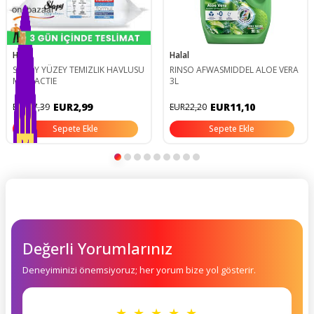
Halal
Halal
SLEEPY YÜZEY TEMIZLIK HAVLUSU
RINSO AFWASMIDDEL ALOE VERA
MAVI ACTIE
3L
EUR2,99
EUR11,10
EUR17,39
EUR22,20
Sepete Ekle
Sepete Ekle
Değerli Yorumlarınız
Deneyiminizi önemsiyoruz; her yorum bize yol gösterir.
★ ★ ★ ★ ★