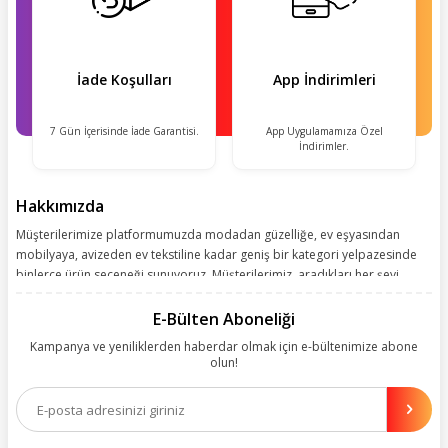
İade Koşulları
App İndirimleri
7 Gün İçerisinde İade Garantisi.
App Uygulamamıza Özel
İndirimler.
Hakkımızda
Müşterilerimize platformumuzda modadan güzelliğe, ev eşyasından
mobilyaya, avizeden ev tekstiline kadar geniş bir kategori yelpazesinde
binlerce ürün seçeneği sunuyoruz. Müşterilerimiz, aradıkları her şeyi
kolayca bularak kusursuz alışveriş deneyiminin keyfini çıkarıyor. Size
kolay, kusursuz ve keyifli bir alışveriş yolculuğu sunarken deneyiminize
E-Bülten Aboneliği
değer katmak için sürekli çalışıyoruz.
Kampanya ve yeniliklerden haberdar olmak için e-bültenimize abone
olun!
Aynı zamanda App uygulamımızı kullanan müşterilerimize özel indirim
olanakları sunuyoruz. Çalışmalarımızı müşterilerimizin memnuniyetini
esas alarak yürütüyoruz.