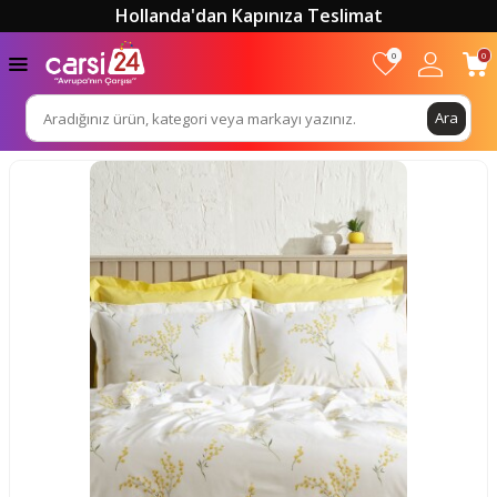
Hollanda'dan Kapınıza Teslimat
0
0
Ara