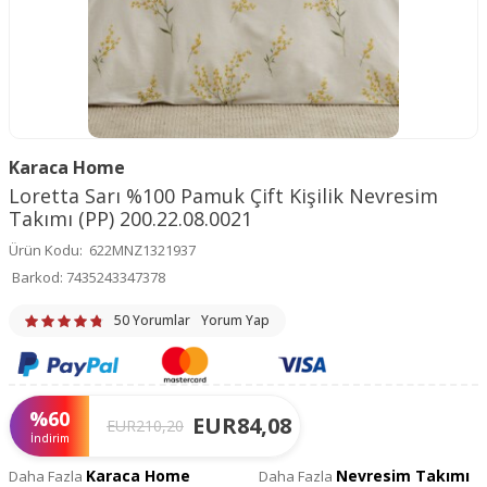
Karaca Home
Loretta Sarı %100 Pamuk Çift Kişilik Nevresim
Takımı (PP) 200.22.08.0021
Ürün Kodu:
622MNZ1321937
Barkod:
7435243347378
50 Yorumlar
Yorum Yap
%
60
EUR
84,08
EUR
210,20
İndirim
Karaca Home
Nevresim Takımı
Daha Fazla
Daha Fazla