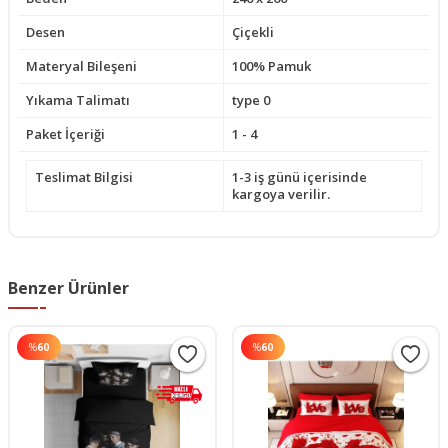
Desen
Çiçekli
Materyal Bileşeni
100% Pamuk
Yıkama Talimatı
type 0
Paket İçeriği
1 - 4
Teslimat Bilgisi
1-3 iş günü içerisinde
kargoya verilir.
Benzer Ürünler
%
60
%
60