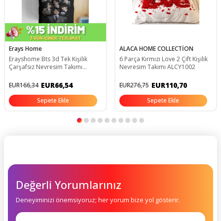
Erays Home
ALACA HOME COLLECTİON
Erayshome Bts 3d Tek Kişilik
6 Parça Kırmızı Love 2 Çift Kişilik
Çarşafsız Nevresim Takımı
Nevresim Takımı ALCY1002
BTS_4ç
EUR66,54
EUR110,70
EUR166,34
EUR276,75
Sepete Ekle
Sepete Ekle
Değerli Yorumlarınız
Deneyiminizi önemsiyoruz; her yorum bize yol gösterir.