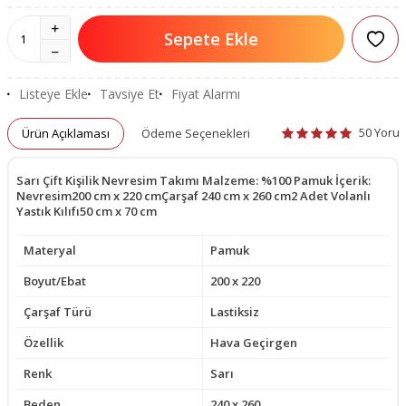
Sepete Ekle
Listeye Ekle
Tavsiye Et
Fiyat Alarmı
50 Yoru
Ürün Açıklaması
Ödeme Seçenekleri
Sarı Çift Kişilik Nevresim Takımı Malzeme: %100 Pamuk İçerik:
Nevresim200 cm x 220 cmÇarşaf 240 cm x 260 cm2 Adet Volanlı
Yastık Kılıfı50 cm x 70 cm
Materyal
Pamuk
Boyut/Ebat
200 x 220
Çarşaf Türü
Lastiksiz
Özellik
Hava Geçirgen
Renk
Sarı
Beden
240 x 260