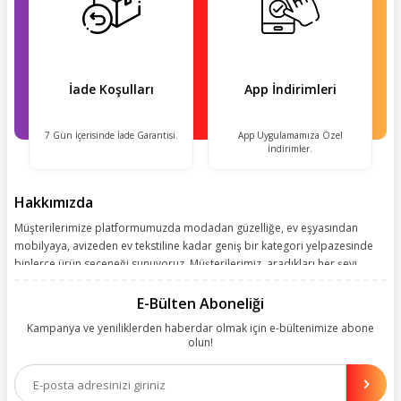
İade Koşulları
App İndirimleri
7 Gün İçerisinde İade Garantisi.
App Uygulamamıza Özel
İndirimler.
Hakkımızda
Müşterilerimize platformumuzda modadan güzelliğe, ev eşyasından
mobilyaya, avizeden ev tekstiline kadar geniş bir kategori yelpazesinde
binlerce ürün seçeneği sunuyoruz. Müşterilerimiz, aradıkları her şeyi
kolayca bularak kusursuz alışveriş deneyiminin keyfini çıkarıyor. Size
kolay, kusursuz ve keyifli bir alışveriş yolculuğu sunarken deneyiminize
E-Bülten Aboneliği
değer katmak için sürekli çalışıyoruz.
Kampanya ve yeniliklerden haberdar olmak için e-bültenimize abone
olun!
Aynı zamanda App uygulamımızı kullanan müşterilerimize özel indirim
olanakları sunuyoruz. Çalışmalarımızı müşterilerimizin memnuniyetini
esas alarak yürütüyoruz.