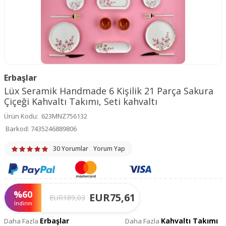
Erbaşlar
Lüx Seramik Handmade 6 Kişilik 21 Parça Sakura
Çiçeği Kahvaltı Takımı, Seti kahvaltı
Ürün Kodu:
623MNZ756132
Barkod:
7435246889806
30 Yorumlar
Yorum Yap
%
60
EUR
75,61
EUR
189,03
İndirim
Erbaşlar
Kahvaltı Takımı
Daha Fazla
Daha Fazla