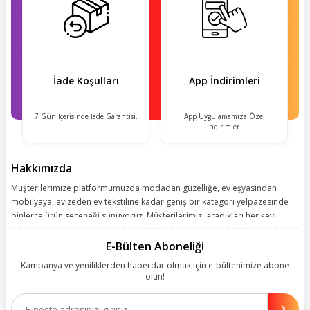
İade Koşulları
App İndirimleri
7 Gün İçerisinde İade Garantisi.
App Uygulamamıza Özel
İndirimler.
Hakkımızda
Müşterilerimize platformumuzda modadan güzelliğe, ev eşyasından
mobilyaya, avizeden ev tekstiline kadar geniş bir kategori yelpazesinde
binlerce ürün seçeneği sunuyoruz. Müşterilerimiz, aradıkları her şeyi
kolayca bularak kusursuz alışveriş deneyiminin keyfini çıkarıyor. Size
kolay, kusursuz ve keyifli bir alışveriş yolculuğu sunarken deneyiminize
E-Bülten Aboneliği
değer katmak için sürekli çalışıyoruz.
Kampanya ve yeniliklerden haberdar olmak için e-bültenimize abone
olun!
Aynı zamanda App uygulamımızı kullanan müşterilerimize özel indirim
olanakları sunuyoruz. Çalışmalarımızı müşterilerimizin memnuniyetini