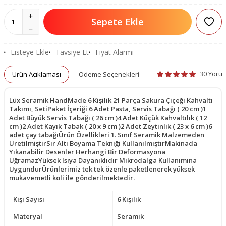
Sepete Ekle
Listeye Ekle
Tavsiye Et
Fiyat Alarmı
30 Yoru
Ürün Açıklaması
Ödeme Seçenekleri
Lüx Seramik HandMade 6 Kişilik 21 Parça Sakura Çiçeği Kahvaltı
Takımı, SetiPaket İçeriği 6 Adet Pasta, Servis Tabağı ( 20 cm )1
Adet Büyük Servis Tabağı ( 26 cm )4 Adet Küçük Kahvaltılık ( 12
cm )2 Adet Kayık Tabak ( 20 x 9 cm )2 Adet Zeytinlik ( 23 x 6 cm )6
adet çay tabağıÜrün Özellikleri 1. Sınıf Seramik Malzemeden
ÜretilmiştirSır Altı Boyama Tekniği KullanılmıştırMakinada
Yıkanabilir Desenler Herhangi Bir Deformasyona
UğramazYüksek Isıya Dayanıklıdır Mikrodalga Kullanımına
UygundurÜrünlerimiz tek tek özenle paketlenerek yüksek
mukavemetli koli ile gönderilmektedir.
Kişi Sayısı
6 Kişilik
Materyal
Seramik