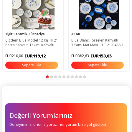
Yiğit Seramik Züccaciye
ACAR
Çiğdem Blue Model 12 Kişilik 21
Blue Blanc Porselen Kahvaltı
Parça Kahvaltı Takımı Kahvaltı
Takımı Mat Mavi HTC-21-0488-1
Seti[ Mavi 12]
EUR119,12
EUR153,05
EUR210,00
EUR382,63
Sepete Ekle
Sepete Ekle
Değerli Yorumlarınız
Deneyiminizi önemsiyoruz; her yorum bize yol gösterir.