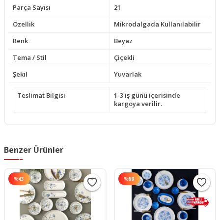
Parça Sayısı
21
Özellik
Mikrodalgada Kullanılabilir
Renk
Beyaz
Tema / Stil
Çiçekli
Şekil
Yuvarlak
Teslimat Bilgisi
1-3 iş günü içerisinde
kargoya verilir.
Benzer Ürünler
%
43
%
60