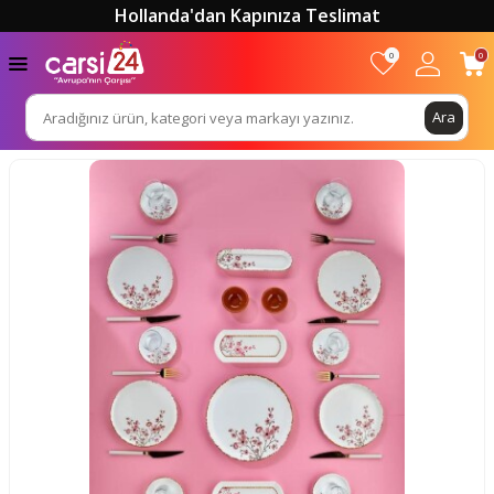
Hollanda'dan Kapınıza Teslimat
0
0
Ara