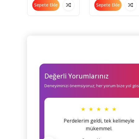
Kremi ESH03
Sepete Ekle
Sepete Ekle
Değerli Yorumlarınız
Deneyiminizi önemsiyoruz; her yorum bize yol göst
★ ★ ★ ★ ★
Perdelerim geldi, tek kelimeyle
mükemmel.