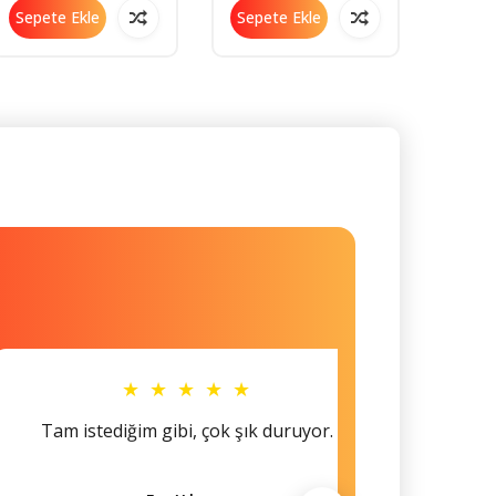
Önleyici
Sepete Ekle
Sepete Ekle
Sepe
★ ★ ★ ★ ★
Tam istediğim gibi, çok şık duruyor.
Küçü