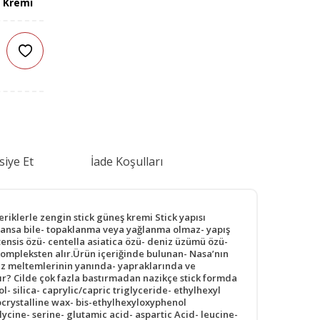
 Kremi
siye Et
İade Koşulları
iklerle zengin stick güneş kremi Stick yapısı
gulansa bile- topaklanma veya yağlanma olmaz- yapış
ensis özü- centella asiatica özü- deniz üzümü özü-
 kompleksten alır.Ürün içeriğinde bulunan- Nasa’nın
eniz meltemlerinin yanında- yapraklarında ve
lır? Cilde çok fazla bastırmadan nazikçe stick formda
 silica- caprylic/capric triglyceride- ethylhexyl
crystalline wax- bis-ethylhexyloxyphenol
ine- serine- glutamic acid- aspartic Acid- leucine-