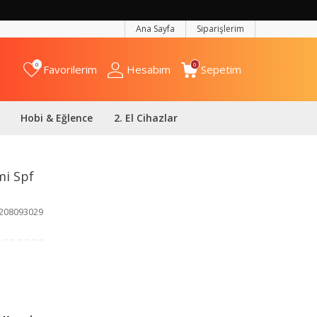
Ana Sayfa
Siparişlerim
0
0
Favorilerim
Hesabım
Sepetim
Hobi & Eğlence
2. El Cihazlar
mi Spf
208093029