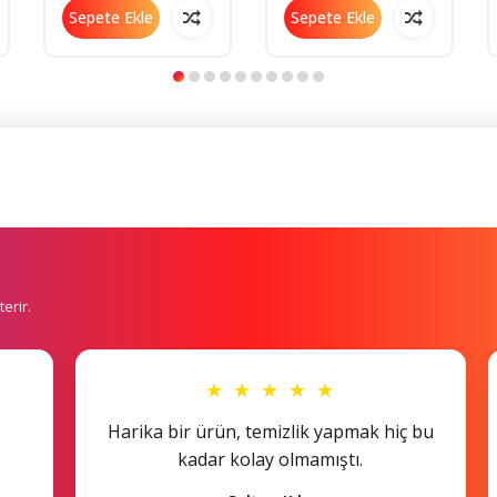
8809317115856
Sepete Ekle
Sepete Ekle
erir.
★ ★ ★ ★ ★
Harika bir ürün, temizlik yapmak hiç bu
kadar kolay olmamıştı.