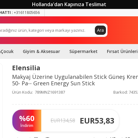
Hollanda'dan Kapınıza Teslimat
HATTI :
+31611805656
Ara
&Çocuk
Giyim & Aksesuar
Süpermarket
Fırsat Ürünleri
Elensilia
Makyaj Üzerine Uygulanabilen Stick Güneş Kre
50- Pa-- Green Energy Sun Stick
Ürün Kodu:
789MNZ1691387
Barkod:
7435
%
60
EUR
53,83
EUR
134,58
İndirim