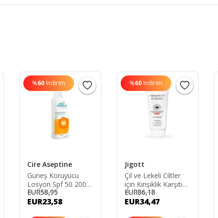
%
60
İndirim
%
60
İndirim
Cire Aseptine
Jigott
Güneş Koruyucu
Çil ve Lekeli Ciltler
Losyon Spf 50 200
için Kırışıklık Karşıtı
EUR58,95
EUR86,18
ml CIR603110
Beyazlatıcı Güneş
EUR23,58
EUR34,47
Bakım Kremi Spf 50
- - Pa --