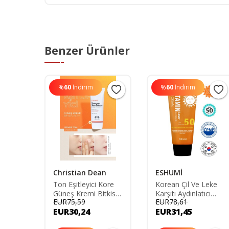
Benzer Ürünler
%
60
İndirim
%
60
İndirim
Christian Dean
ESHUMİ
Ton Eşitleyici Kore
Korean Çil Ve Leke
f6 200
Güneş Kremi Bitkisel
Karşıtı Aydınlatıcı
EUR75,59
EUR78,61
- Spf6
Kompleks Christian
Vitamin Laser Spf 50
EUR30,24
EUR31,45
k
Dean Secret Tone-
Pa Yüksek
up Cream
Koruyuculu Güneş