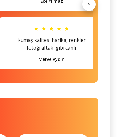
Ece Yılmaz
>
★ ★ ★ ★ ★
Kumaş kalitesi harika, renkler
Hem s
fotoğraftaki gibi canlı.
Merve Aydın