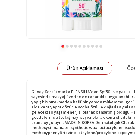
Ürün Açıklaması
Öde
Güney Kore'li marka ELENSILIA'dan Spf50+ ve pa++++ ko
sayesinde makyaj üzerine de rahatlıkla uygulanabilir- 
yapış his bırakmadan hafif bir yapıda mükemmel görünü
aloe vera yaprak özü ve nocha özü ile doğadan gelen sa
gelecekteli yaşam enerjisi olarak bahsetmiş olduğu Hal
gövdelerinde tozlaşmayı seçici olarak kontrol edebilir
ürünü uygulayın. MADE IN KOREA Dermatolojik Olarak Tes
methoxycinnamate- synthetic wax- octocrylene- isodo
methoxyphenyltriazine- ethylene/propylene copolymer-