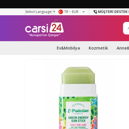
Select Language
▼
TR − EUR
MÜŞTERI DESTEK 
Ev&Mobilya
Kozmetik
Anne