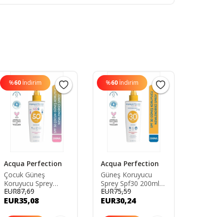
%
60
İndirim
%
60
İndirim
%
60
Acqua Perfection
Acqua Perfection
Acqua
Çocuk Güneş
Güneş Koruyucu
Güneş
Koruyucu Sprey
Sprey Spf30 200ml
Sprey
EUR87,69
EUR75,59
EUR83
Spf50 200ml Uva
Uva Uvb Koruması-
Uva U
EUR35,08
EUR30,24
EUR3
Uvb Koruması- Suya
Suya Dayanıklı- Leke
Suya D
Dayanıklı- Leke
Önleyici
Önleyi