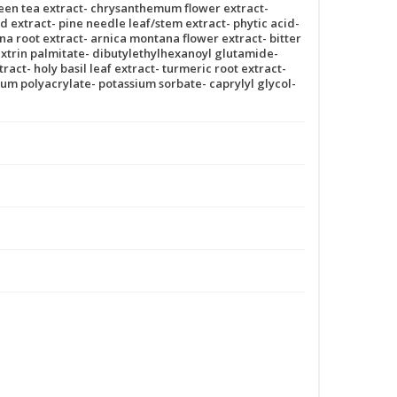
green tea extract- chrysanthemum flower extract-
d extract- pine needle leaf/stem extract- phytic acid-
ana root extract- arnica montana flower extract- bitter
dextrin palmitate- dibutylethylhexanoyl glutamide-
act- holy basil leaf extract- turmeric root extract-
dium polyacrylate- potassium sorbate- caprylyl glycol-