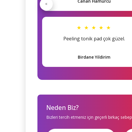
Canan Hamurcu
<
★ ★ ★ ★ ★
Peeling tonik pad çok güzel.
Birdane Yildirim
Neden Biz?
Bizleri tercih etmeniz için geçerli birkaç sebep