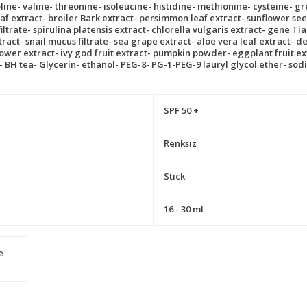
oline- valine- threonine- isoleucine- histidine- methionine- cysteine- 
f extract- broiler Bark extract- persimmon leaf extract- sunflower see
ltrate- spirulina platensis extract- chlorella vulgaris extract- gene Ti
ract- snail mucus filtrate- sea grape extract- aloe vera leaf extract- 
ower extract- ivy god fruit extract- pumpkin powder- eggplant fruit extr
l- BH tea- Glycerin- ethanol- PEG-8- PG-1-PEG-9 lauryl glycol ether- so
SPF 50 +
Renksiz
Stick
16 - 30 ml
e