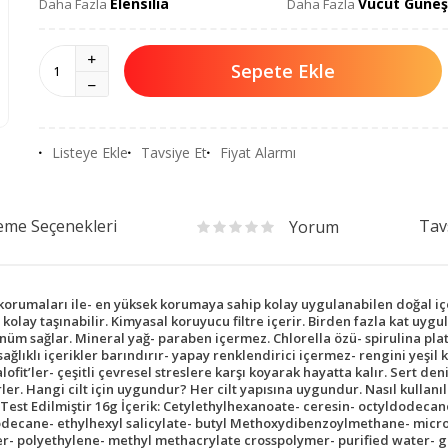
Elensilia
Vücut Güneş
Daha Fazla
Daha Fazla
Sepete Ekle
Listeye Ekle
Tavsiye Et
Fiyat Alarmı
me Seçenekleri
Tav
Yorum
rumaları ile- en yüksek korumaya sahip kolay uygulanabilen doğal içer
kolay taşınabilir. Kimyasal koruyucu filtre içerir. Birden fazla kat uy
m sağlar. Mineral yağ- paraben içermez. Chlorella özü- spirulina plat
ğlıklı içerikler barındırır- yapay renklendirici içermez- rengini yeşil
ofit’ler- çeşitli çevresel streslere karşı koyarak hayatta kalır. Sert d
ler. Hangi cilt için uygundur? Her cilt yapısına uygundur. Nasıl kullanı
t Edilmiştir 16g İçerik: Cetylethylhexanoate- ceresin- octyldodecanol-
decane- ethylhexyl salicylate- butyl Methoxydibenzoylmethane- micro
 polyethylene- methyl methacrylate crosspolymer- purified water- glyc