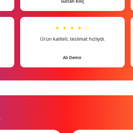
Sultan Kılıç
★ ★ ★ ★ ☆
Ürün kaliteli, teslimat hızlıydı.
Ali Demir
.