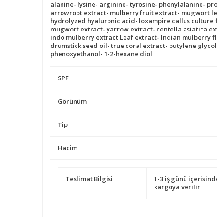
alanine- lysine- arginine- tyrosine- phenylalanine- pr
arrowroot extract- mulberry fruit extract- mugwort lea
hydrolyzed hyaluronic acid- loxampire callus culture fi
mugwort extract- yarrow extract- centella asiatica ext
indo mulberry extract Leaf extract- Indian mulberry fl
drumstick seed oil- true coral extract- butylene glyco
phenoxyethanol- 1-2-hexane diol
SPF
Görünüm
Tip
Hacim
Teslimat Bilgisi
1-3 iş günü içerisind
kargoya verilir.