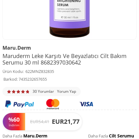
Maru.Derm
Maruderm Leke Karşıtı Ve Beyazlatıcı Cilt Bakım
Serumu 30 ml 8682397030642
Ürün Kodu:
622MNZ832835
Barkod:
7435232657655
30 Yorumlar
Yorum Yap
%
60
EUR
21,77
EUR
54,41
İndirim
Maru.Derm
Cilt Serumu
Daha Fazla
Daha Fazla