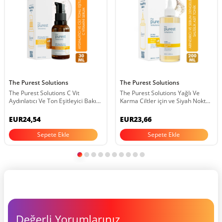
The Purest Solutions
The Purest Solutions
The Purest Solutions C Vit
The Purest Solutions Yağlı Ve
Aydınlatıcı Ve Ton Eşitleyici Bakım
Karma Ciltler için ve Siyah Nokta
Serumu 30 ml %10 Ascorbic Acid
Karşıtı Salisilik Asit Tonik 200 ml
& Ferulic Acid %0,5
EUR24,54
EUR23,66
Sepete Ekle
Sepete Ekle
Değerli Yorumlarınız