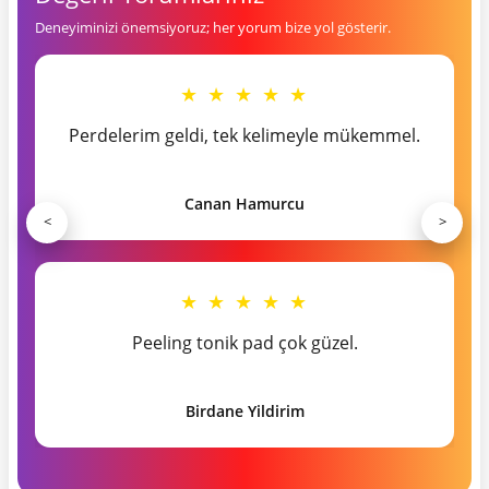
Deneyiminizi önemsiyoruz; her yorum bize yol gösterir.
★ ★ ★ ★ ★
Perdelerim geldi, tek kelimeyle mükemmel.
Canan Hamurcu
<
>
★ ★ ★ ★ ★
Peeling tonik pad çok güzel.
Birdane Yildirim