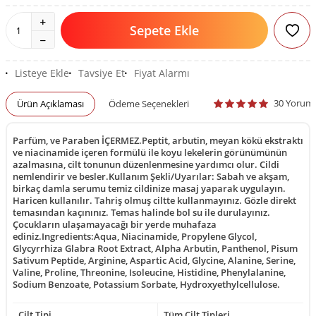
Sepete Ekle
Listeye Ekle
Tavsiye Et
Fiyat Alarmı
30 Yorum
Ürün Açıklaması
Ödeme Seçenekleri
Parfüm, ve Paraben İÇERMEZ.Peptit, arbutin, meyan kökü ekstraktı
ve niacinamide içeren formülü ile koyu lekelerin görünümünün
azalmasına, cilt tonunun düzenlenmesine yardımcı olur. Cildi
nemlendirir ve besler.Kullanım Şekli/Uyarılar: Sabah ve akşam,
birkaç damla serumu temiz cildinize masaj yaparak uygulayın.
Haricen kullanılır. Tahriş olmuş ciltte kullanmayınız. Gözle direkt
temasından kaçınınız. Temas halinde bol su ile durulayınız.
Çocukların ulaşamayacağı bir yerde muhafaza
ediniz.Ingredients:Aqua, Niacinamide, Propylene Glycol,
Glycyrrhiza Glabra Root Extract, Alpha Arbutin, Panthenol, Pisum
Sativum Peptide, Arginine, Aspartic Acid, Glycine, Alanine, Serine,
Valine, Proline, Threonine, Isoleucine, Histidine, Phenylalanine,
Sodium Benzoate, Potassium Sorbate, Hydroxyethylcellulose.
Cilt Tipi
Tüm Cilt Tipleri