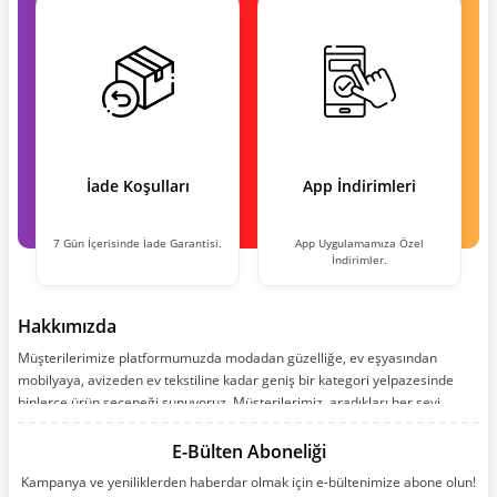
İade Koşulları
App İndirimleri
7 Gün İçerisinde İade Garantisi.
App Uygulamamıza Özel
İndirimler.
Hakkımızda
Müşterilerimize platformumuzda modadan güzelliğe, ev eşyasından
mobilyaya, avizeden ev tekstiline kadar geniş bir kategori yelpazesinde
binlerce ürün seçeneği sunuyoruz. Müşterilerimiz, aradıkları her şeyi
kolayca bularak kusursuz alışveriş deneyiminin keyfini çıkarıyor. Size kolay,
kusursuz ve keyifli bir alışveriş yolculuğu sunarken deneyiminize değer
E-Bülten Aboneliği
katmak için sürekli çalışıyoruz.
Kampanya ve yeniliklerden haberdar olmak için e-bültenimize abone olun!