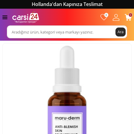
Hollanda'dan Kapınıza Teslimat
0
0
Ara