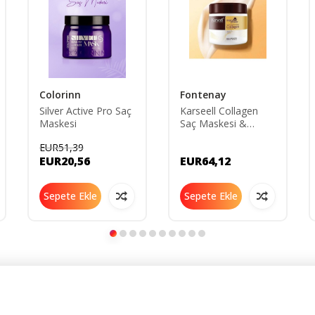
Colorinn
Fontenay
Silver Active Pro Saç
Karseell Collagen
Maskesi
Saç Maskesi &
Buğday Proteinli 500
EUR51,39
ml Tekli
EUR20,56
EUR64,12
Sepete Ekle
Sepete Ekle