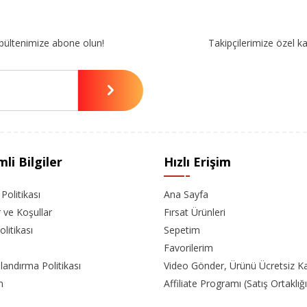
bültenimize abone olun!
Takipçilerimize özel k
li Bilgiler
Hızlı Erişim
k Politikası
Ana Sayfa
r ve Koşullar
Fırsat Ürünleri
olitikası
Sepetim
Favorilerim
landırma Politikası
Video Gönder, Ürünü Ücretsiz K
m
Affiliate Programı (Satış Ortaklığı