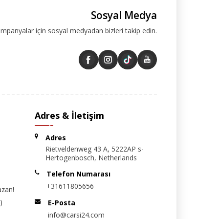
Sosyal Medya
ampanyalar için sosyal medyadan bizleri takip edin.
Adres & İletişim
Adres
Rietveldenweg 43 A, 5222AP s-
Hertogenbosch, Netherlands
Telefon Numarası
+31611805656
azan!
)
E-Posta
info@carsi24.com