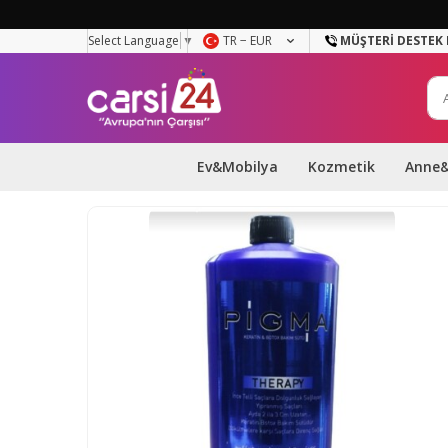
Select Language
▼
TR − EUR
MÜŞTERI DESTEK 
Ev&Mobilya
Kozmetik
Anne