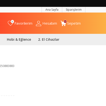
Ana Sayfa
Siparişlerim
0
0
Favorilerim
Hesabım
Sepetim
Hobi & Eğlence
2. El Cihazlar
250883883