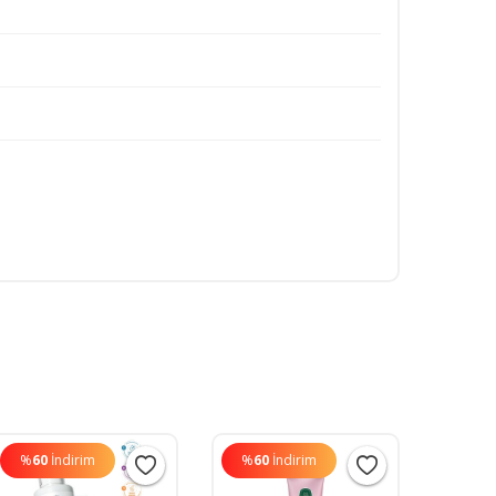
%
60
İndirim
%
60
İndirim
%
60