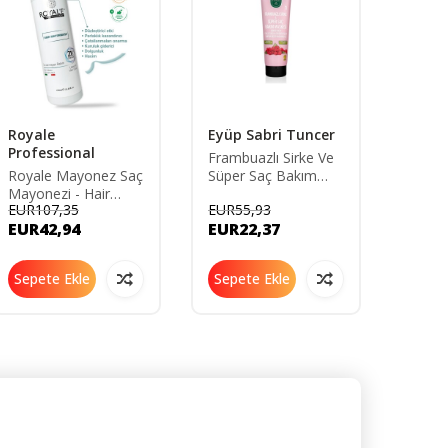
Royale
Eyüp Sabri Tuncer
Procs
Professional
Frambuazlı Sirke Ve
Boom 
Royale Mayonez Saç
Süper Saç Bakım
Bakım
Mayonezi - Hair
Maskesi 250 ml
EUR107,35
EUR55,93
EUR54
Mayonnaise 250ml
EUR42,94
EUR22,37
EUR2
Sepete Ekle
Sepete Ekle
Sepe