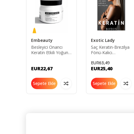
Embeauty
Exotic Lady
Özlü
Besleyici Onarıcı
Saç Keratin-Brezilya
0gr.
Keratin Etkili Yoğun
Fönü-Kalıcı
Saç Bakım Maskesi
Düzleştirici Botox
EUR63,49
500 ml
120ML
EUR22,67
EUR25,40
Sepete Ekle
Sepete Ekle