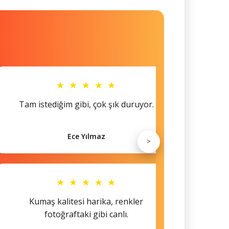
★ ★ ★ ★ ★
Tam istediğim gibi, çok şık duruyor.
Küçü
Ece Yılmaz
>
★ ★ ★ ★ ★
Kumaş kalitesi harika, renkler
Hem s
fotoğraftaki gibi canlı.