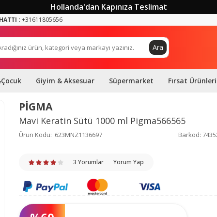
Hollanda'dan Kapınıza Teslimat
HATTI :
+31611805656
Ara
&Çocuk
Giyim & Aksesuar
Süpermarket
Fırsat Ürünleri
PİGMA
Mavi Keratin Sütü 1000 ml Pigma566565
Ürün Kodu:
623MNZ1136697
Barkod:
7435
3 Yorumlar
Yorum Yap