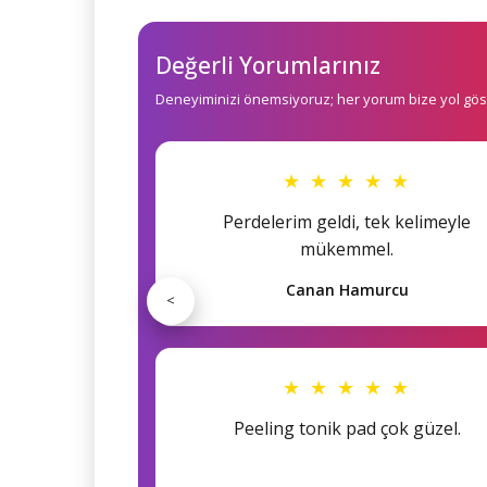
Değerli Yorumlarınız
Deneyiminizi önemsiyoruz; her yorum bize yol göst
★ ★ ★ ★ ★
Perdelerim geldi, tek kelimeyle
mükemmel.
Canan Hamurcu
<
★ ★ ★ ★ ★
Peeling tonik pad çok güzel.