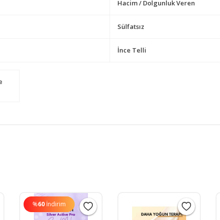
Hacim / Dolgunluk Veren
Sülfatsız
İnce Telli
e
%
60
İndirim