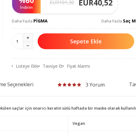
%
60
EUR
40,52
EUR
101,30
İndirim
PİGMA
Saç M
Daha Fazla
Daha Fazla
Sepete Ekle
Listeye Ekle
Tavsiye Et
Fiyat Alarmı
me Seçenekleri
Tav
3 Yorum
len saçlar için onarıcı keratin sütü haftada bir maske olarak kullanılır.
Vegan