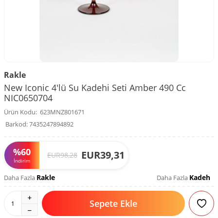
Rakle
New Iconic 4'lü Su Kadehi Seti Amber 490 Cc
NIC0650704
Ürün Kodu:
623MNZ801671
Barkod:
7435247894892
%
60
EUR
39,31
EUR
98,28
İndirim
Rakle
Kadeh
Daha Fazla
Daha Fazla
Sepete Ekle