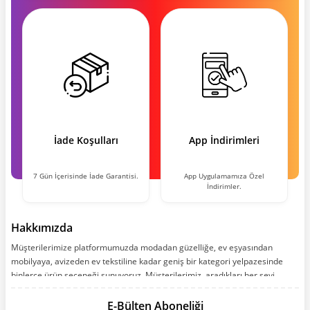
İade Koşulları
App İndirimleri
7 Gün İçerisinde İade Garantisi.
App Uygulamamıza Özel
İndirimler.
Hakkımızda
Müşterilerimize platformumuzda modadan güzelliğe, ev eşyasından
mobilyaya, avizeden ev tekstiline kadar geniş bir kategori yelpazesinde
binlerce ürün seçeneği sunuyoruz. Müşterilerimiz, aradıkları her şeyi
kolayca bularak kusursuz alışveriş deneyiminin keyfini çıkarıyor. Size kolay,
kusursuz ve keyifli bir alışveriş yolculuğu sunarken deneyiminize değer
E-Bülten Aboneliği