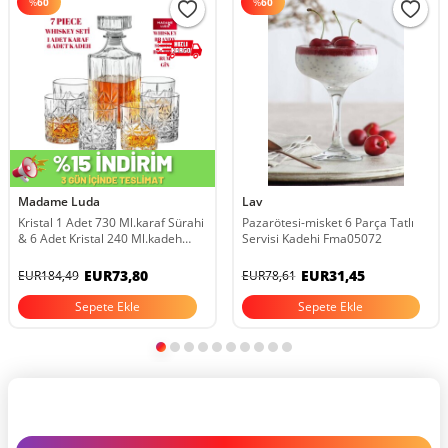
%
60
%
60
Madame Luda
Lav
Kristal 1 Adet 730 Ml.karaf Sürahi
Pazarötesi-misket 6 Parça Tatlı
& 6 Adet Kristal 240 Ml.kadeh
Servisi Kadehi Fma05072
Bardak 7 Parça Viski Seti Takımı.
EUR73,80
EUR31,45
EUR184,49
EUR78,61
Sepete Ekle
Sepete Ekle