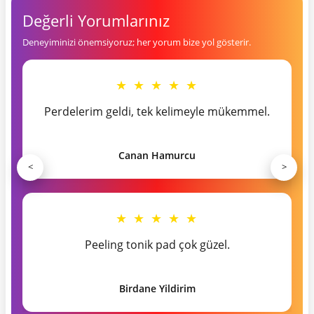
Değerli Yorumlarınız
Deneyiminizi önemsiyoruz; her yorum bize yol gösterir.
★ ★ ★ ★ ★
Perdelerim geldi, tek kelimeyle mükemmel.
Canan Hamurcu
<
>
★ ★ ★ ★ ★
Peeling tonik pad çok güzel.
Birdane Yildirim