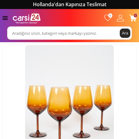
Hollanda'dan Kapınıza Teslimat
0
0
Ara