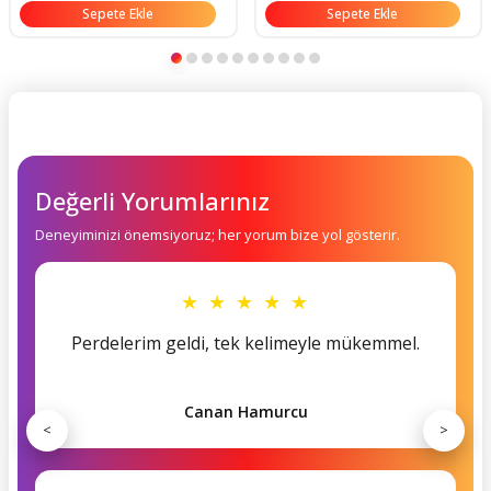
Sepete Ekle
Sepete Ekle
Değerli Yorumlarınız
Deneyiminizi önemsiyoruz; her yorum bize yol gösterir.
★ ★ ★ ★ ★
Perdelerim geldi, tek kelimeyle mükemmel.
Canan Hamurcu
<
>