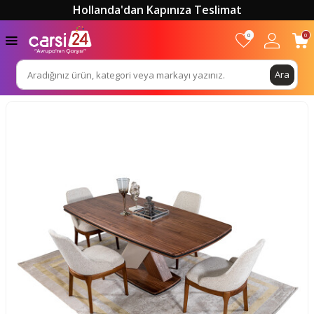
Hollanda'dan Kapınıza Teslimat
0
0
Ara