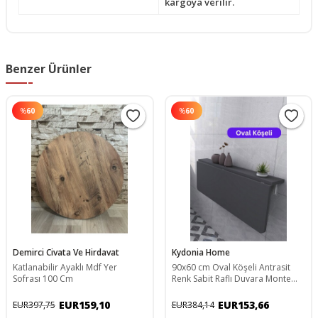
kargoya verilir.
Benzer Ürünler
%
60
%
60
Demirci Civata Ve Hirdavat
Kydonia Home
Katlanabilir Ayaklı Mdf Yer
90x60 cm Oval Köşeli Antrasit
Sofrası 100 Cm
Renk Sabit Raflı Duvara Monte
Kırma Katlanır Yemek Masası
EUR159,10
EUR153,66
EUR397,75
EUR384,14