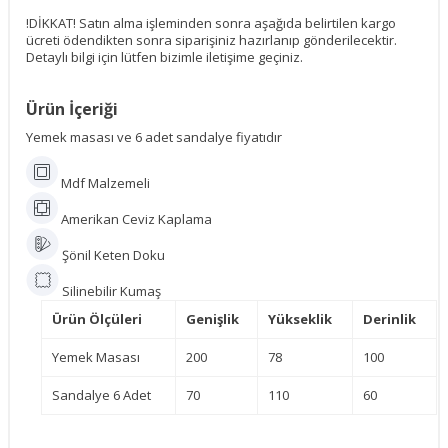
!DİKKAT! Satın alma işleminden sonra aşağıda belirtilen kargo
ücreti ödendikten sonra siparişiniz hazırlanıp gönderilecektir.
Detaylı bilgi için lütfen bizimle iletişime geçiniz.
Ürün İçeriği
Yemek masası ve 6 adet sandalye fiyatıdır
Mdf Malzemeli
Amerikan Ceviz Kaplama
Şönil Keten Doku
Silinebilir Kumaş
Ürün Ölçüleri
Genişlik
Yükseklik
Derinlik
Yemek Masası
200
78
100
Sandalye 6 Adet
70
110
60