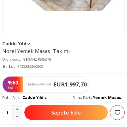
Cadde Yıldız
Norel Yemek Masası Takımı
Ürün Kodu:
814MNZ1845378
Barkod:
7435226366365
%
60
EUR
1.997,70
EUR
4.994,24
İndirim
Cadde Yıldız
Yemek Masası
Daha Fazla
Daha Fazla
Sepete Ekle