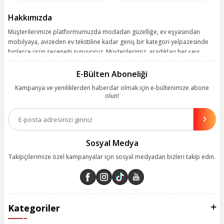
Hakkımızda
Müşterilerimize platformumuzda modadan güzelliğe, ev eşyasından
mobilyaya, avizeden ev tekstiline kadar geniş bir kategori yelpazesinde
binlerce ürün seçeneği sunuyoruz. Müşterilerimiz, aradıkları her şeyi
kolayca bularak kusursuz alışveriş deneyiminin keyfini çıkarıyor. Size
kolay, kusursuz ve keyifli bir alışveriş yolculuğu sunarken deneyiminize
E-Bülten Aboneliği
değer katmak için sürekli çalışıyoruz.
Kampanya ve yeniliklerden haberdar olmak için e-bültenimize abone
olun!
Aynı zamanda App uygulamımızı kullanan müşterilerimize özel indirim
olanakları sunuyoruz. Çalışmalarımızı müşterilerimizin memnuniyetini
esas alarak yürütüyoruz.
Sosyal Medya
Takipçilerimize özel kampanyalar için sosyal medyadan bizleri takip edin.
Kategoriler