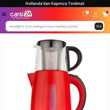
Hollanda'dan Kapınıza Teslimat
0
0
Ara