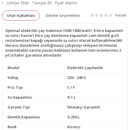
Listeye Ekle
Tavsiye Et
Fiyat Alarmı
Yorum
Ürün Açıklaması
Ödeme Seçenekleri
Optimal elektrikli çay makinesi:1500-1800 watt1-8 litre kapasiteli
su ısıtıcı hazne1 litre çay demleme kapasiteli cam demlik gizli
rezistansözel kapağı sayesinde su ısıtıcı olarak kullanabilme360
derece dönebilme özelliğisusuz çalışmayı önleyen termostat
sistemikablo sarma yuvası kablosuz kullanım tüm ürünlerimiz 2
yıl schafer garantisi altındadır
Model
Elektrikli Çaydanlık
Voltaj
220 - 240 V
Priz Tipi
C / F
Su Kapasitesi
0-1 L
Garanti Tipi
İthalatçı Garantili
Demlik Kapasitesi
0-250 L
Renk
Kırmızı