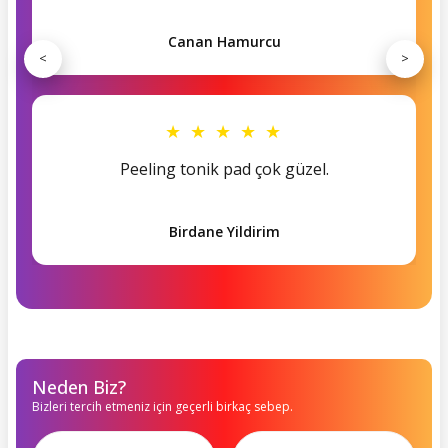
Canan Hamurcu
<
>
★ ★ ★ ★ ★
Peeling tonik pad çok güzel.
Birdane Yildirim
Neden Biz?
Bizleri tercih etmeniz için geçerli birkaç sebep.