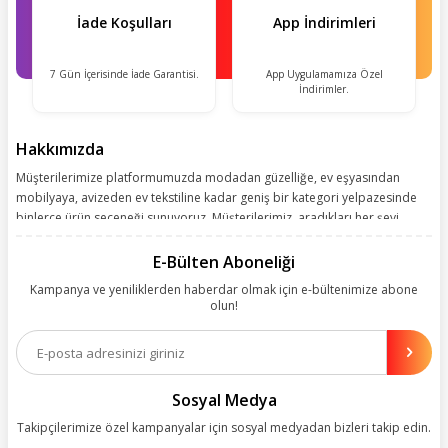
İade Koşulları
App İndirimleri
7 Gün İçerisinde İade Garantisi.
App Uygulamamıza Özel
İndirimler.
Hakkımızda
Müşterilerimize platformumuzda modadan güzelliğe, ev eşyasından
mobilyaya, avizeden ev tekstiline kadar geniş bir kategori yelpazesinde
binlerce ürün seçeneği sunuyoruz. Müşterilerimiz, aradıkları her şeyi
kolayca bularak kusursuz alışveriş deneyiminin keyfini çıkarıyor. Size
kolay, kusursuz ve keyifli bir alışveriş yolculuğu sunarken deneyiminize
E-Bülten Aboneliği
değer katmak için sürekli çalışıyoruz.
Kampanya ve yeniliklerden haberdar olmak için e-bültenimize abone
olun!
Aynı zamanda App uygulamımızı kullanan müşterilerimize özel indirim
olanakları sunuyoruz. Çalışmalarımızı müşterilerimizin memnuniyetini
esas alarak yürütüyoruz.
Sosyal Medya
Takipçilerimize özel kampanyalar için sosyal medyadan bizleri takip edin.