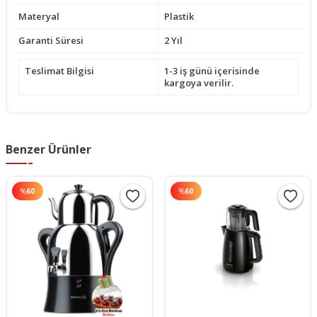
Materyal
Plastik
Garanti Süresi
2 Yıl
Teslimat Bilgisi
1-3 iş günü içerisinde
kargoya verilir.
Benzer Ürünler
%
60
%
60