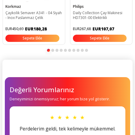
Korkmaz
Philips
Çaykolik Semaver A341 - 04 Siyah
Daily Collection Çay Makinesi
- Inox Paslanmaz Çelik
HD7301-00 Elektrikli
EUR180,28
EUR107,07
EUR450,69
EUR267,68
Sepete Ekle
Sepete Ekle
Değerli Yorumlarınız
Deneyiminizi önemsiyoruz; her yorum bize yol gösterir.
★ ★ ★ ★ ★
Perdelerim geldi, tek kelimeyle mükemmel.