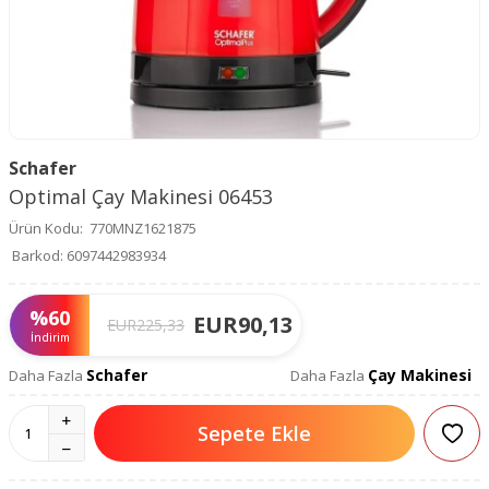
Schafer
Optimal Çay Makinesi 06453
Ürün Kodu:
770MNZ1621875
Barkod:
6097442983934
%
60
EUR
90,13
EUR
225,33
İndirim
Schafer
Çay Makinesi
Daha Fazla
Daha Fazla
Sepete Ekle