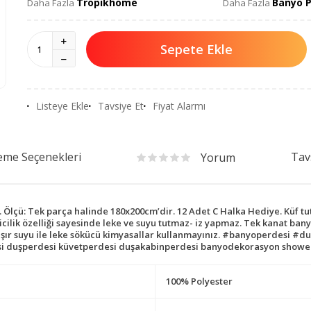
Tropikhome
Banyo P
Daha Fazla
Daha Fazla
Sepete Ekle
Listeye Ekle
Tavsiye Et
Fiyat Alarmı
me Seçenekleri
Tav
Yorum
lçü: Tek parça halinde 180x200cm’dir. 12 Adet C Halka Hediye. Küf tut
ticilik özelliği sayesinde leke ve suyu tutmaz- iz yapmaz. Tek kanat b
maşır suyu ile leke sökücü kimyasallar kullanmayınız. #banyoperdesi 
i duşperdesi küvetperdesi duşakabinperdesi banyodekorasyon showe
100% Polyester