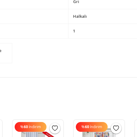
Gri
Halkalı
1
e
%
60
İndirim
%
60
İndirim