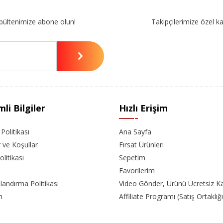
bültenimize abone olun!
Takipçilerimize özel k
li Bilgiler
Hızlı Erişim
k Politikası
Ana Sayfa
r ve Koşullar
Fırsat Ürünleri
olitikası
Sepetim
Favorilerim
landırma Politikası
Video Gönder, Ürünü Ücretsiz K
m
Affiliate Programı (Satış Ortaklığı