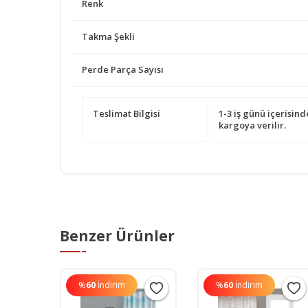
Renk
Takma Şekli
Perde Parça Sayısı
Teslimat Bilgisi
1-3 iş günü içerisind
kargoya verilir.
Benzer Ürünler
%
60
İndirim
%
60
İndirim