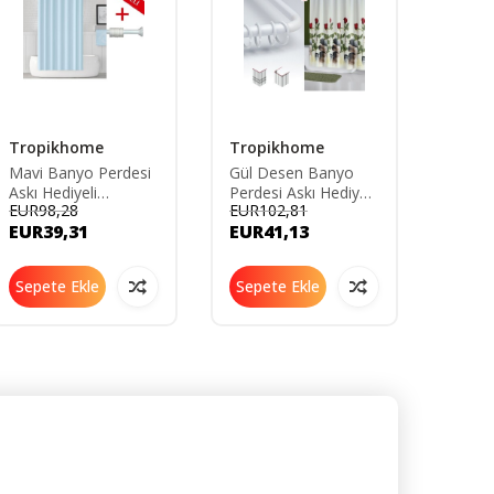
Tropikhome
Tropikhome
Trop
Mavi Banyo Perdesi
Gül Desen Banyo
Çiçekl
Askı Hediyeli
Perdesi Askı Hediyeli
Perdes
EUR98,28
EUR102,81
EUR99
180x200cm Tek
180x200cm Tek
180x2
EUR39,31
EUR41,13
EUR3
Kanat Duş Perdesi-
Kanat Beyaz Kırmızı
Kanat
Açık Mavi Banyo
Duş Perdesi- L Boru
Renkl
Duş Perdesi
Hediyeli
Perde
Sepete Ekle
Sepete Ekle
Sepe