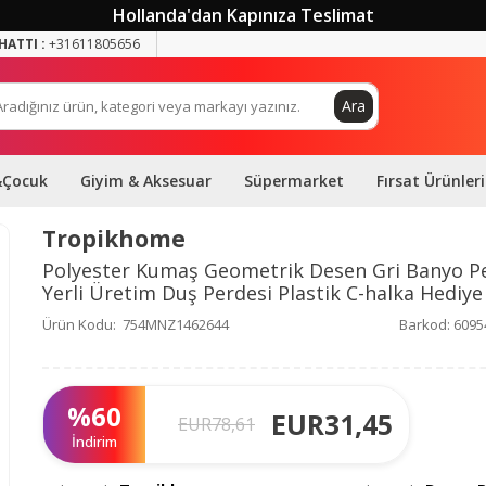
Hollanda'dan Kapınıza Teslimat
HATTI :
+31611805656
Ara
&Çocuk
Giyim & Aksesuar
Süpermarket
Fırsat Ürünleri
Tropikhome
Polyester Kumaş Geometrik Desen Gri Banyo P
Yerli Üretim Duş Perdesi Plastik C-halka Hediye
Ürün Kodu:
754MNZ1462644
Barkod:
6095
%
60
EUR
31,45
EUR
78,61
İndirim