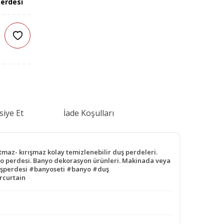
erdesi
siye Et
İade Koşulları
maz- kırışmaz kolay temizlenebilir duş perdeleri.
anyo perdesi. Banyo dekorasyon ürünleri. Makinada veya
#duşperdesi #banyoseti #banyo #duş
rcurtain