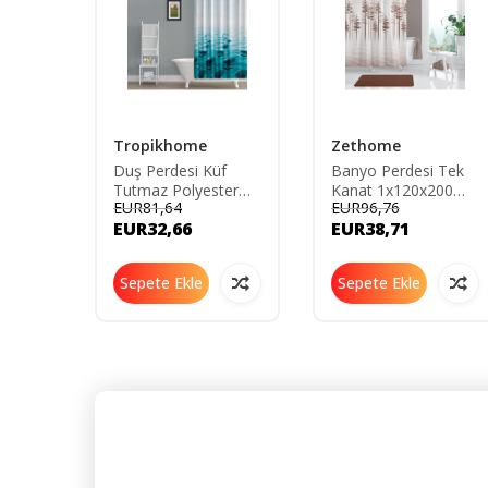
Tropikhome
Zethome
anyo
Duş Perdesi Küf
Banyo Perdesi Tek
diyeli
Tutmaz Polyester
Kanat 1x120x200
EUR81,64
EUR96,76
dra
Kumaş Banyo
Duş Perdesi 3390
EUR32,66
EUR38,71
Perdesi Tek Kanat
u
Banyo Dekorasyon
Perdesi 180x200 Cm
Sepete Ekle
Sepete Ekle