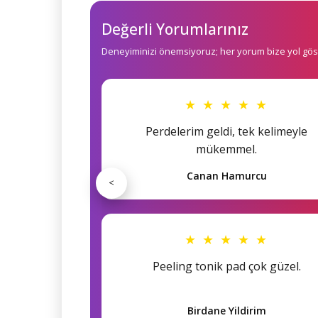
Değerli Yorumlarınız
Deneyiminizi önemsiyoruz; her yorum bize yol göst
★ ★ ★ ★ ★
Perdelerim geldi, tek kelimeyle
mükemmel.
Canan Hamurcu
<
★ ★ ★ ★ ★
Peeling tonik pad çok güzel.
Birdane Yildirim