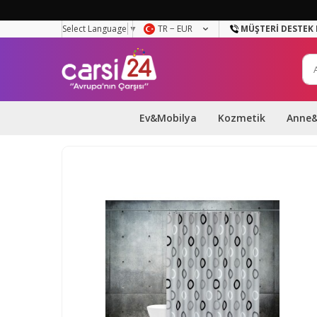
Select Language
▼
TR − EUR
MÜŞTERI DESTEK 
Ev&Mobilya
Kozmetik
Anne