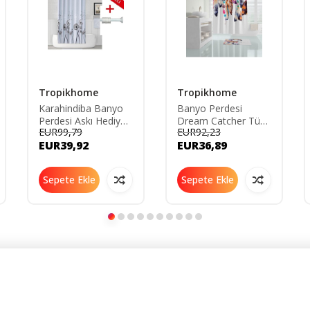
Tropikhome
Tropikhome
Karahindiba Banyo
Banyo Perdesi
Perdesi Askı Hediyeli
Dream Catcher Tüy
EUR99,79
EUR92,23
180x200cm Tek
Desenli Baskılı
EUR39,92
EUR36,89
Kanat Duş Perdesi-
Solmaz Su Geçirmez
Renkli Banyo Duş
Polyester Duş
Perdesi
Perdesi C Halkalı
Sepete Ekle
Sepete Ekle