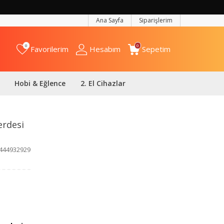
Ana Sayfa
Siparişlerim
0
0
Favorilerim
Hesabım
Sepetim
Hobi & Eğlence
2. El Cihazlar
erdesi
444932929