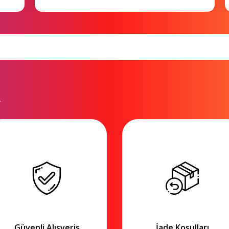
.
Güvenli Alışveriş
İade Koşulları