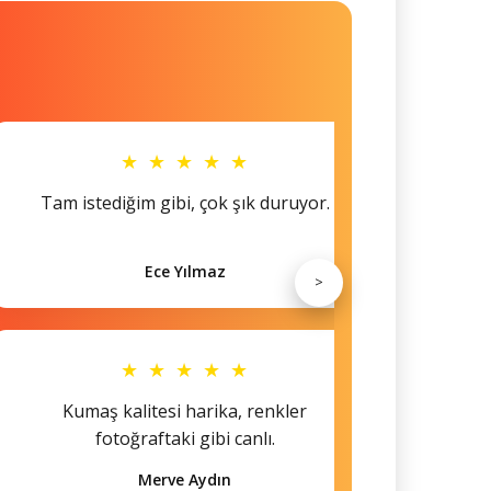
★ ★ ★ ★ ★
Tam istediğim gibi, çok şık duruyor.
Küçü
Ece Yılmaz
>
★ ★ ★ ★ ★
Kumaş kalitesi harika, renkler
Hem s
fotoğraftaki gibi canlı.
Merve Aydın