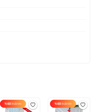
%
60
İndirim
%
60
İndirim
%
60