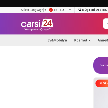
Select Language
▼
TR − EUR
MÜŞTERI DESTEK 
Ev&Mobilya
Kozmetik
Anne
%
60
İ