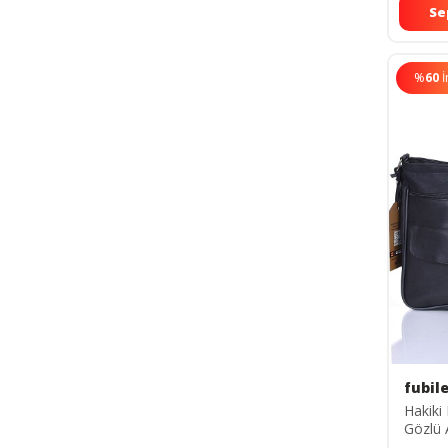
Se
%
60
İ
fubil
Hakiki
Gözlü 
falko