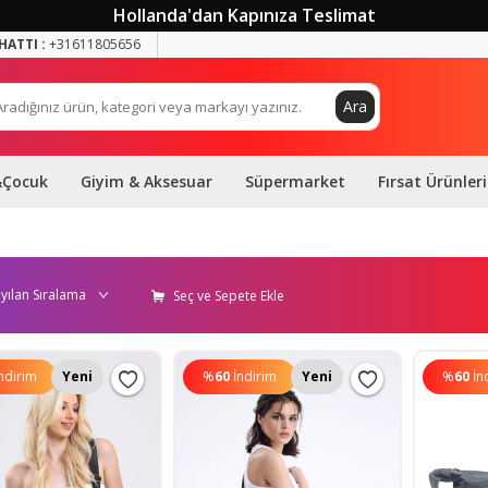
Hollanda'dan Kapınıza Teslimat
HATTI :
+31611805656
Ara
&Çocuk
Giyim & Aksesuar
Süpermarket
Fırsat Ürünleri
Seç ve Sepete Ekle
ndirim
Yeni
%
60
İndirim
Yeni
%
60
İn