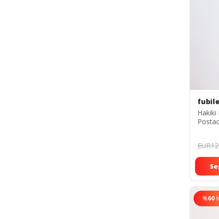
fubil
Hakiki
Posta
EUR12
Se
%
60
İ