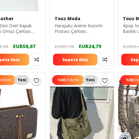
eather
Touz Moda
Touz 
 Deri Ovel Kapak
Harajuku Anime Kuromi
Kpop Ser
ı Omuz Çantası
Postacı Çantası
Baskılı 
x7cm ovelkapak
54754634653
Postacı
673562
EUR58,67
EUR24,79
6,68
EUR61,98
EUR63,
pete Ekle
Sepete Ekle
Sep
ndirim
Yeni
%
60
İndirim
Yeni
%
60
İn