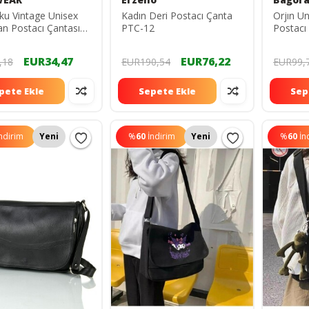
ku Vintage Unisex
Kadın Deri Postacı Çanta
Orjın U
an Postacı Çantası
PTC-12
Postacı
postacı
Çantası
EUR34,47
EUR76,22
,18
EUR190,54
EUR99,
pete Ekle
Sepete Ekle
Sep
ndirim
Yeni
%
60
İndirim
Yeni
%
60
İn