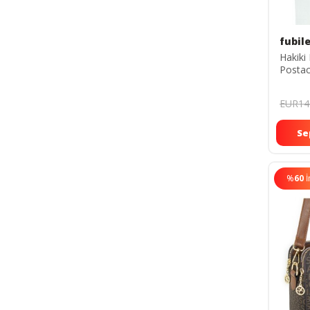
fubil
Hakiki
Postac
26x17
EUR14
Se
%
60
İ