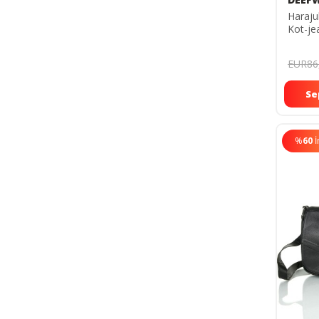
Haraju
Kot-je
deflin
EUR86
Se
%
60
İ