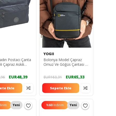
n
YOGII
Kadın Postacı Çanta
Bolonya Model Çapraz
i Çapraz Askılı
Omuz Ve Göğüs Çantası A
 Dayanıklı Kumaş
Kalite Askılı Fermuarlı
YG9069
EUR48,39
EUR65,33
,96
EUR163,31
ete Ekle
Sepete Ekle
dirim
Yeni
%
60
İndirim
Yeni