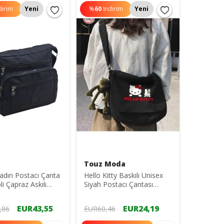
dirim
Yeni
%
60
İndirim
Yeni
n
Touz Moda
Kadın Postacı Çanta
Hello Kitty Baskılı Unisex
i Çapraz Askılı
Siyah Postacı Çantası
 Dayanıklı Kumaş
19071403
EUR43,55
EUR24,19
,86
EUR60,46