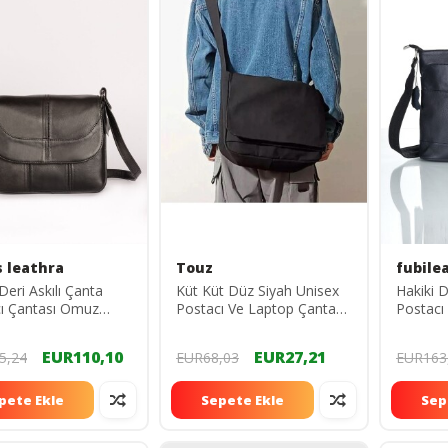
s leathra
Touz
fubile
Deri Askılı Çanta
Küt Küt Düz Siyah Unisex
Hakiki 
ı Çantası Omuz
Postacı Ve Laptop Çantası
Postac
ı Kol Çantası Deri
4567765456765
üçgözlü
EUR110,10
EUR27,21
5,24
EUR68,03
EUR163
pete Ekle
Sepete Ekle
Sep