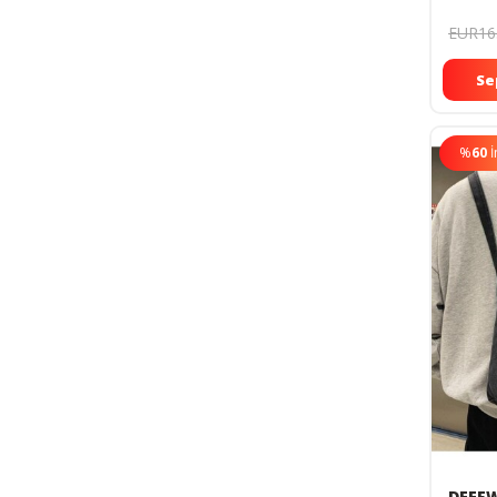
EUR16
Se
%
60
İ
DEEF