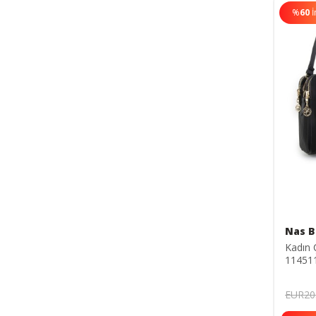
%
60
İ
Nas B
Kadın 
11451
EUR20