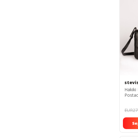
stevi
Hakiki 
Postac
Çantas
Çanta 
EUR27
Se