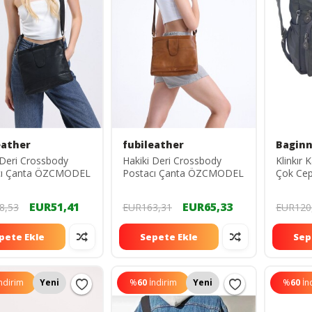
eather
fubileather
Bagin
 Deri Crossbody
Hakiki Deri Crossbody
Klinkır 
cı Çanta ÖZCMODEL
Postacı Çanta ÖZCMODEL
Çok Cepl
Yağmura
5835
EUR51,41
EUR65,33
8,53
EUR163,31
EUR120
pete Ekle
Sepete Ekle
Sep
ndirim
Yeni
%
60
İndirim
Yeni
%
60
İn