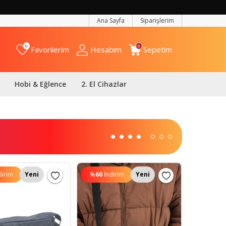
Ana Sayfa
Siparişlerim
0
0
Favorilerim
Hesabım
Sepetim
Hobi & Eğlence
2. El Cihazlar
dirim
Yeni
%
60
İndirim
Yeni