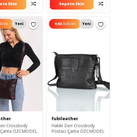
ete Ekle
Sepete Ekle
dirim
Yeni
%
60
İndirim
Yeni
ather
fubileather
Deri Crossbody
Hakiki Deri Crossbody
ı Çanta ÖZCMODEL
Postacı Çanta ÖZCMODEL