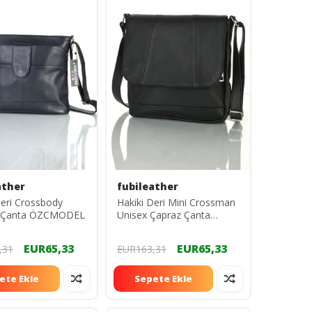
ather
fubileather
Deri Crossbody
Hakiki Deri Mini Crossman
ı Çanta ÖZCMODEL
Unisex Çapraz Çanta
kpklıkav
EUR65,33
EUR65,33
,31
EUR163,31
ete Ekle
Sepete Ekle