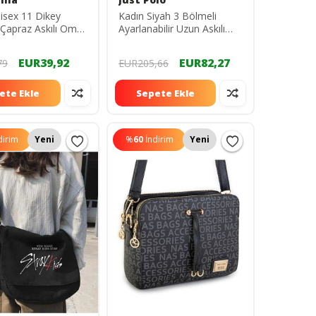
nisex 11 Dikey
Kadın Siyah 3 Bölmeli
 Çapraz Askılı Omuz
Ayarlanabilir Uzun Askılı
 - Gri BCPOS5003
Omuz Çantası I
Tm4003kombin
EUR39,92
EUR82,27
79
EUR205,66
tm4003kombin
ete Ekle
Sepete Ekle
dirim
Yeni
%
60
İndirim
Yeni