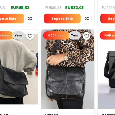
97560ÖSUY
EUR65,33
EUR32,05
3,31
EUR80,13
EUR114
pete Ekle
Sepete Ekle
Sep
ndirim
Yeni
%
60
İndirim
Yeni
%
60
İn
WEAR
Erzeno
Bagor