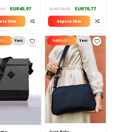
EUR45,97
EUR70,77
,91
EUR176,93
ete Ekle
Sepete Ekle
dirim
Yeni
%
60
İndirim
Yeni
ama
Just Polo