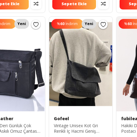
pete Ekle
Sepete Ekle
Sep
ndirim
Yeni
%
60
İndirim
Yeni
%
60
İn
eather
Gofeel
fubile
 Deri Günlük Çok
Vintage Unisex Kot Gri
Hakiki 
Askılı Omuz Çantası
Renkli Iç Hacmi Geniş
Postac
Postacı Çantası