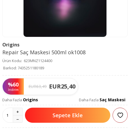
Origins
Repair Saç Maskesi 500ml ok1008
Ürün Kodu:
623MNZ1124400
Barkod:
7435251180189
%
60
EUR
25,40
EUR
63,49
İndirim
Origins
Saç Maskesi
Daha Fazla
Daha Fazla
Sepete Ekle