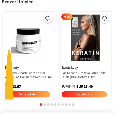
Benzer Ürünler
%
60
Embeauty
Exotic Lady
Besleyici Onarıcı Keratin Etkili
Saç Keratin-Brezilya Fönü-Kalıcı
Yoğun Saç Bakım Maskesi 500 ml
Düzleştirici Botox 120ML
EUR22,67
EUR25,40
EUR63,49
Sepete Ekle
Sepete Ekle