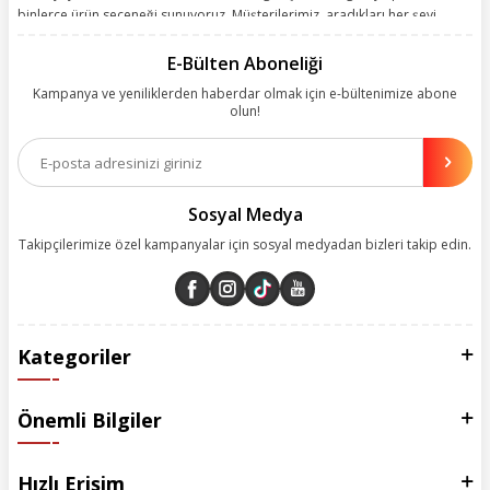
binlerce ürün seçeneği sunuyoruz. Müşterilerimiz, aradıkları her şeyi
kolayca bularak kusursuz alışveriş deneyiminin keyfini çıkarıyor. Size
kolay, kusursuz ve keyifli bir alışveriş yolculuğu sunarken deneyiminize
E-Bülten Aboneliği
değer katmak için sürekli çalışıyoruz.
Kampanya ve yeniliklerden haberdar olmak için e-bültenimize abone
olun!
Aynı zamanda App uygulamımızı kullanan müşterilerimize özel indirim
olanakları sunuyoruz. Çalışmalarımızı müşterilerimizin memnuniyetini
esas alarak yürütüyoruz.
Sosyal Medya
Takipçilerimize özel kampanyalar için sosyal medyadan bizleri takip edin.
Kategoriler
Önemli Bilgiler
Hızlı Erişim