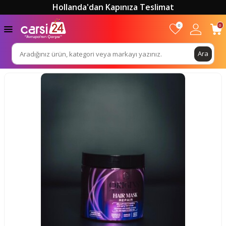
Hollanda'dan Kapınıza Teslimat
0
0
Ara