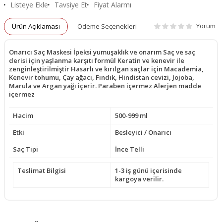
Listeye Ekle
Tavsiye Et
Fiyat Alarmı
Yorum
Ürün Açıklaması
Ödeme Seçenekleri
Onarıcı Saç Maskesi İpeksi yumuşaklık ve onarım Saç ve saç
derisi için yaşlanma karşıtı formül Keratin ve kenevir ile
zenginleştirilmiştir Hasarlı ve kırılgan saçlar için Macademia,
Kenevir tohumu, Çay ağacı, Fındık, Hindistan cevizi, Jojoba,
Marula ve Argan yağı içerir. Paraben içermez Alerjen madde
içermez
Hacim
500-999 ml
Etki
Besleyici / Onarıcı
Saç Tipi
İnce Telli
Teslimat Bilgisi
1-3 iş günü içerisinde
kargoya verilir.