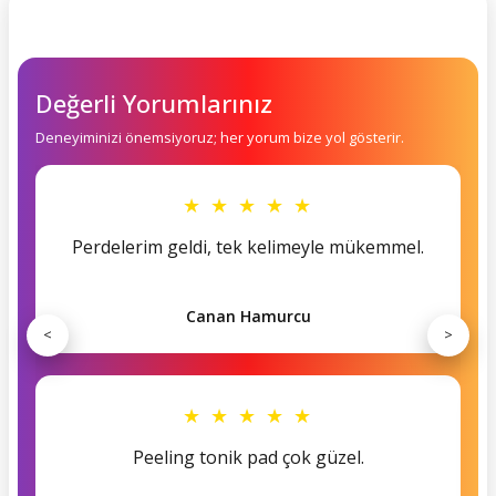
Değerli Yorumlarınız
Deneyiminizi önemsiyoruz; her yorum bize yol gösterir.
★ ★ ★ ★ ★
Perdelerim geldi, tek kelimeyle mükemmel.
Canan Hamurcu
<
>
★ ★ ★ ★ ★
Peeling tonik pad çok güzel.