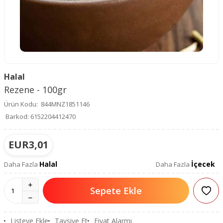
Halal
Rezene - 100gr
Ürün Kodu:
844MNZ1851146
Barkod:
6152204412470
EUR
3,01
Halal
İçecek
Daha Fazla
Daha Fazla
Sepete Ekle
Listeye Ekle
Tavsiye Et
Fiyat Alarmı