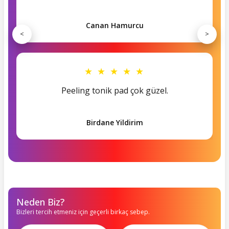
Canan Hamurcu
<
>
★ ★ ★ ★ ★
Peeling tonik pad çok güzel.
Birdane Yildirim
Neden Biz?
Bizleri tercih etmeniz için geçerli birkaç sebep.