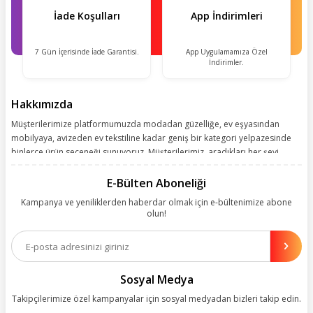
İade Koşulları
App İndirimleri
7 Gün İçerisinde İade Garantisi.
App Uygulamamıza Özel
İndirimler.
Hakkımızda
Müşterilerimize platformumuzda modadan güzelliğe, ev eşyasından
mobilyaya, avizeden ev tekstiline kadar geniş bir kategori yelpazesinde
binlerce ürün seçeneği sunuyoruz. Müşterilerimiz, aradıkları her şeyi
kolayca bularak kusursuz alışveriş deneyiminin keyfini çıkarıyor. Size
kolay, kusursuz ve keyifli bir alışveriş yolculuğu sunarken deneyiminize
E-Bülten Aboneliği
değer katmak için sürekli çalışıyoruz.
Kampanya ve yeniliklerden haberdar olmak için e-bültenimize abone
olun!
Aynı zamanda App uygulamımızı kullanan müşterilerimize özel indirim
olanakları sunuyoruz. Çalışmalarımızı müşterilerimizin memnuniyetini
esas alarak yürütüyoruz.
Sosyal Medya
Takipçilerimize özel kampanyalar için sosyal medyadan bizleri takip edin.