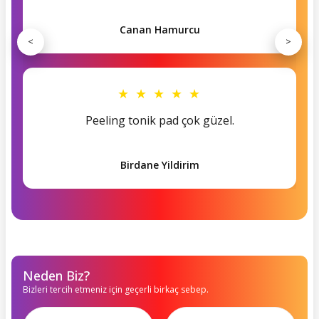
Canan Hamurcu
<
>
★ ★ ★ ★ ★
Peeling tonik pad çok güzel.
Birdane Yildirim
Neden Biz?
Bizleri tercih etmeniz için geçerli birkaç sebep.