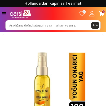
Hollanda'dan Kapınıza Teslimat
0
0
Ara