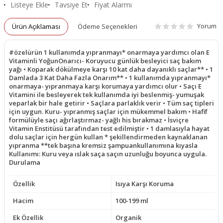
Listeye Ekle
Tavsiye Et
Fiyat Alarmı
Yorum
Ürün Açıklaması
Ödeme Seçenekleri
#özelürün 1 kullanımda yıpranmayı* onarmaya yardımcı olan E
Vitaminli YoğunOnarıcı- Koruyucu günlük besleyici saç bakım
yağı • Koparak dökülmeye karşı 10 kat daha dayanıklı saçlar** • 1
Damlada 3 Kat Daha Fazla Onarım** • 1 kullanımda yıpranmayı*
onarmaya- yıpranmaya karşı korumaya yardımcı olur • Saçı E
Vitamini ile besleyerek tek kullanımda iyi beslenmiş- yumuşak
veparlak bir hale getirir • Saçlara parlaklık verir • Tüm saç tipleri
için uygun. Kuru- yıpranmış saçlar için mükemmel bakım • Hafif
formülüyle saçı ağırlaştırmaz- yağlı his bırakmaz • İsviçre
Vitamin Enstitüsü tarafından test edilmiştir • 1 damlasıyla hayat
dolu saçlar için hergün kullan * şekillendirmeden kaynaklanan
yıpranma **tek başına kremsiz şampuankullanımına kıyasla
Kullanımı: Kuru veya ıslak saça saçın uzunluğu boyunca uygula.
Durulama
Özellik
Isıya Karşı Koruma
Hacim
100-199 ml
Ek Özellik
Organik