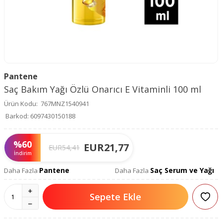
Pantene
Saç Bakım Yağı Özlü Onarıcı E Vitaminli 100 ml
Ürün Kodu:
767MNZ1540941
Barkod:
6097430150188
%
60
EUR
21,77
EUR
54,41
İndirim
Pantene
Saç Serum ve Yağı
Daha Fazla
Daha Fazla
Sepete Ekle