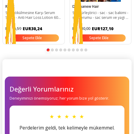
Radix
Dermanew Hair
Saç Dökülmesine Karşı Serum
Saç gürleştirici - sac - sac bakimi -
Sprey - Anti Hair Loss Lotion 60
sac serumu - sac serum ve yagi -
Ml 8681877436226
sac - 3 Adet-Roller-Şampuan
EUR30,24
EUR127,10
EUR75,59
EUR230,00
Sepete Ekle
Sepete Ekle
Değerli Yorumlarınız
Deneyiminizi önemsiyoruz; her yorum bize yol gösterir.
★ ★ ★ ★ ★
Perdelerim geldi, tek kelimeyle mükemmel.