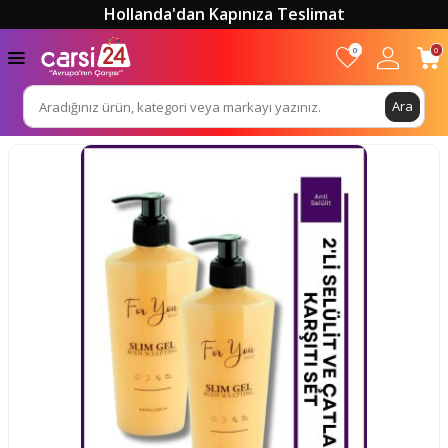
Hollanda'dan Kapınıza Teslimat
0
0
Ara