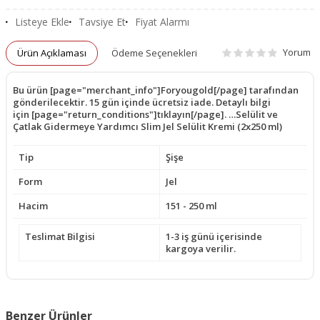
Listeye Ekle
Tavsiye Et
Fiyat Alarmı
Yorum
Ürün Açıklaması
Ödeme Seçenekleri
Bu ürün [page="merchant_info"]Foryougold[/page] tarafından
gönderilecektir. 15 gün içinde ücretsiz iade. Detaylı bilgi
için [page="return_conditions"]tıklayın[/page]. …Selülit ve
Çatlak Gidermeye Yardımcı Slim Jel Selülit Kremi (2x250 ml)
Tip
Şişe
Form
Jel
Hacim
151 - 250 ml
Teslimat Bilgisi
1-3 iş günü içerisinde
kargoya verilir.
Benzer Ürünler