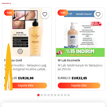
%
60
%
60
For You Gold
W-Lab Kozmetik
Slim Jel Inceltici - Sıkılaştırıcı-yağ
W Lab Selülit Karşıtı Ve Sıkılaştırıcı
Yakıcı–bölgesel Incelme-çatlak
Jel 250 ml
Karşıtı Ve Selülit Kremi (tek) SCJ01
EUR26,00
EUR32,05
EUR65,00
EUR80,13
Sepete Ekle
Sepete Ekle