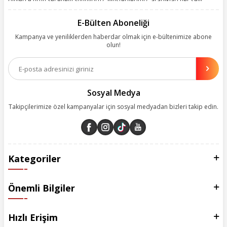
binlerce ürün seçeneği sunuyoruz. Müşterilerimiz, aradıkları her şeyi
kolayca bularak kusursuz alışveriş deneyiminin keyfini çıkarıyor. Size
kolay, kusursuz ve keyifli bir alışveriş yolculuğu sunarken deneyiminize
E-Bülten Aboneliği
değer katmak için sürekli çalışıyoruz.
Kampanya ve yeniliklerden haberdar olmak için e-bültenimize abone
olun!
Aynı zamanda App uygulamımızı kullanan müşterilerimize özel indirim
olanakları sunuyoruz. Çalışmalarımızı müşterilerimizin memnuniyetini
esas alarak yürütüyoruz.
Sosyal Medya
Takipçilerimize özel kampanyalar için sosyal medyadan bizleri takip edin.
Kategoriler
Önemli Bilgiler
Hızlı Erişim