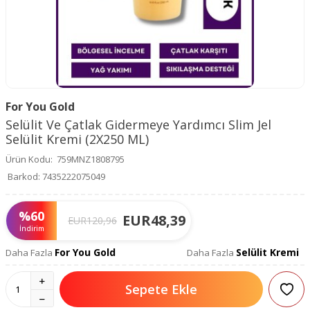
For You Gold
Selülit Ve Çatlak Gidermeye Yardımcı Slim Jel
Selülit Kremi (2X250 ML)
Ürün Kodu:
759MNZ1808795
Barkod:
7435222075049
%
60
EUR
48,39
EUR
120,96
İndirim
For You Gold
Selülit Kremi
Daha Fazla
Daha Fazla
Sepete Ekle