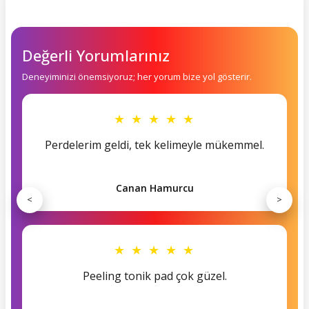
Değerli Yorumlarınız
Deneyiminizi önemsiyoruz; her yorum bize yol gösterir.
★ ★ ★ ★ ★
Perdelerim geldi, tek kelimeyle mükemmel.
Canan Hamurcu
<
>
★ ★ ★ ★ ★
Peeling tonik pad çok güzel.