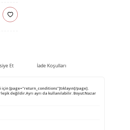
siye Et
İade Koşulları
 için [page="return_conditions"]tıklayın[/page].
şik değildir.Ayrı ayrı da kullanılabilir. Boyut:Nazar