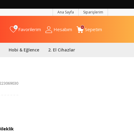
Ana Sayfa
Siparişlerim
0
0
Favorilerim
Hesabım
Sepetim
Hobi & Eğlence
2. El Cihazlar
223069030
Bileklik