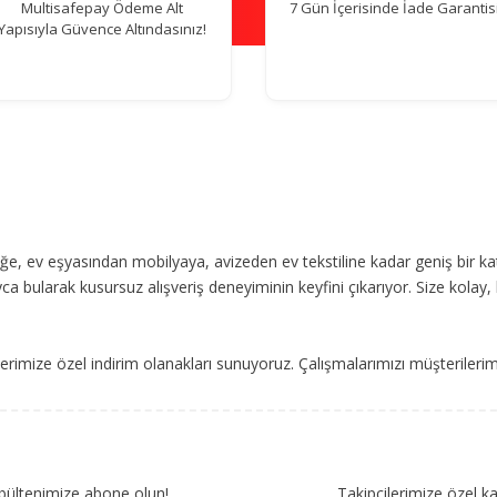
Multisafepay Ödeme Alt
7 Gün İçerisinde İade Garantisi
Yapısıyla Güvence Altındasınız!
, ev eşyasından mobilyaya, avizeden ev tekstiline kadar geniş bir ka
ca bularak kusursuz alışveriş deneyiminin keyfini çıkarıyor. Size kolay, 
imize özel indirim olanakları sunuyoruz. Çalışmalarımızı müşterileri
bültenimize abone olun!
Takipçilerimize özel k