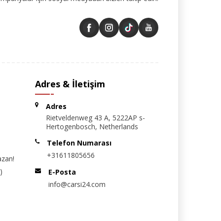
Adres & İletişim
Adres
Rietveldenweg 43 A, 5222AP s-
Hertogenbosch, Netherlands
Telefon Numarası
+31611805656
azan!
)
E-Posta
info@carsi24.com