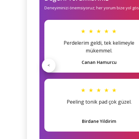
Deneyiminizi önemsiyoruz; her yorum bize yol göst
★ ★ ★ ★ ★
Perdelerim geldi, tek kelimeyle
mükemmel.
Canan Hamurcu
<
★ ★ ★ ★ ★
Peeling tonik pad çok güzel.
Birdane Yildirim