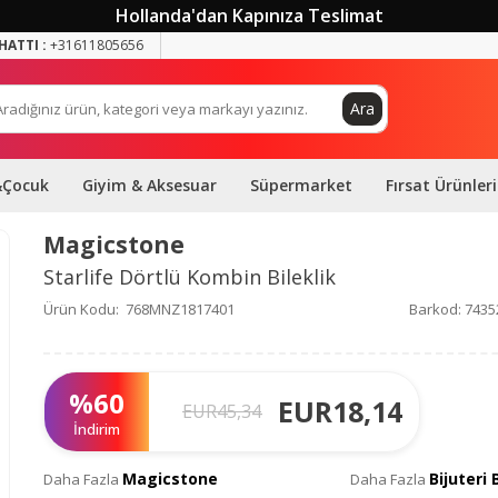
Hollanda'dan Kapınıza Teslimat
HATTI :
+31611805656
Ara
&Çocuk
Giyim & Aksesuar
Süpermarket
Fırsat Ürünleri
Magicstone
Starlife Dörtlü Kombin Bileklik
Ürün Kodu:
768MNZ1817401
Barkod:
7435
%
60
EUR
18,14
EUR
45,34
İndirim
Magicstone
Bijuteri 
Daha Fazla
Daha Fazla