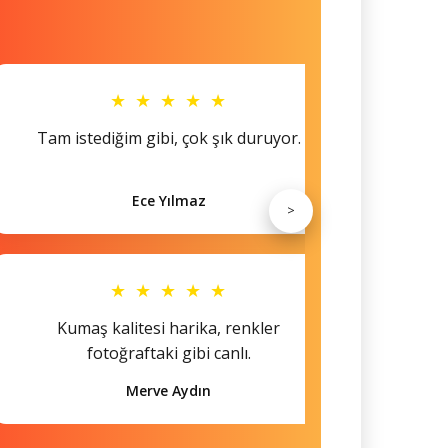
★ ★ ★ ★ ★
Tam istediğim gibi, çok şık duruyor.
Küçü
Ece Yılmaz
>
★ ★ ★ ★ ★
Kumaş kalitesi harika, renkler
Hem s
fotoğraftaki gibi canlı.
Merve Aydın