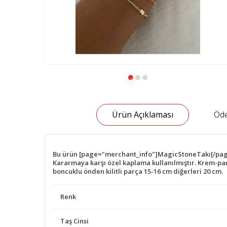
Ürün Açıklaması
Öde
Bu ürün [page="merchant_info"]MagicStoneTakı[/page] t
Kararmaya karşı özel kaplama kullanılmıştır. Krem-parf
boncuklu önden kilitli parça 15-16 cm diğerleri 20 cm.
Renk
Taş Cinsi