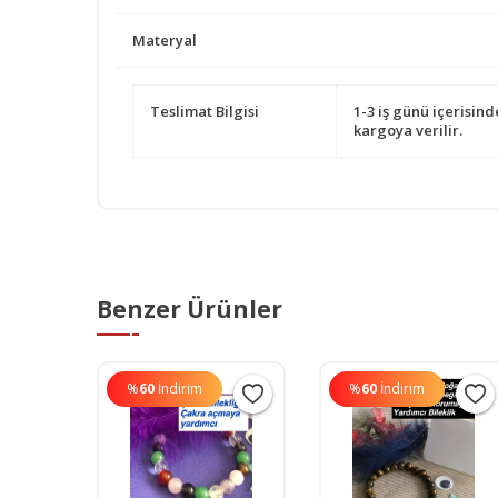
Materyal
Teslimat Bilgisi
1-3 iş günü içerisind
kargoya verilir.
Benzer Ürünler
%
60
İndirim
%
60
İndirim