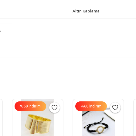
Altın Kaplama
e
%
60
İndirim
%
60
İndirim