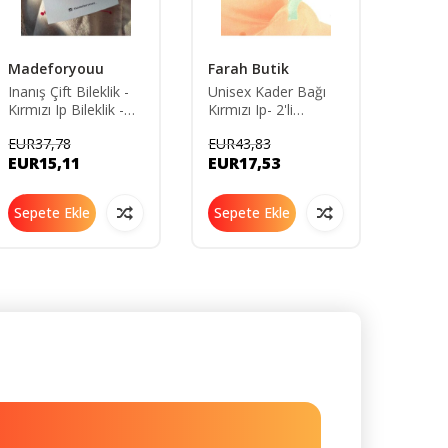
Madeforyouu
Farah Butik
Birca
Niyet
Inanış Çift Bileklik -
Unisex Kader Bağı
Kırmızı Ip Bileklik -
Kırmızı Ip- 2'li
Doğal 
Kabala Bilekliği -
Makrome Detaylı-
bilekl
EUR37,78
EUR43,83
EUR10
Anlamlı Sevgili
şans Bilekliği-çift
Yardı
EUR15,11
EUR17,53
EUR4
Bilekliği
Bilekliği
Bilekl
Sepete Ekle
Sepete Ekle
Sepe