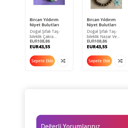
Bircan Yıldırım
Bircan Yıldırım
Niyet Bulutları
Niyet Bulutları
k
akılan
Doğal Şifalı Taş-
Doğal Şifalı Taş-
i
bileklik Çakra
bileklik Nazar Ve
EUR108,86
EUR108,86
Açmaya Yardımcı
Negatif Insan
EUR43,55
EUR43,55
Bilekliği
Koruma Yardımcı
Doğal Taş Bilekliği
Sepete Ekle
Sepete Ekle
Değerli Yorumlarınız