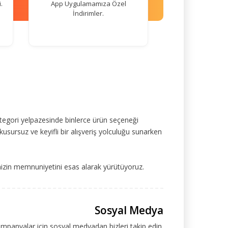
.
App Uygulamamıza Özel
İndirimler.
tegori yelpazesinde binlerce ürün seçeneği
kusursuz ve keyifli bir alışveriş yolculuğu sunarken
mizin memnuniyetini esas alarak yürütüyoruz.
Sosyal Medya
ampanyalar için sosyal medyadan bizleri takip edin.