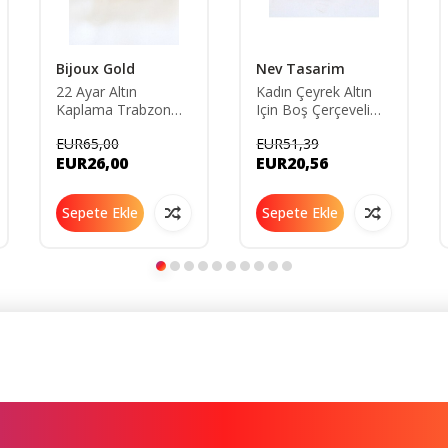
Bijoux Gold
Nev Tasarim
22 Ayar Altın
Kadın Çeyrek Altın
Kaplama Trabzon
Için Boş Çerçeveli
Hasır 3cm Kelepçe
Bileklik
EUR65,00
EUR51,39
Bileklik (büyük Beden
EUR26,00
EUR20,56
L)
Sepete Ekle
Sepete Ekle