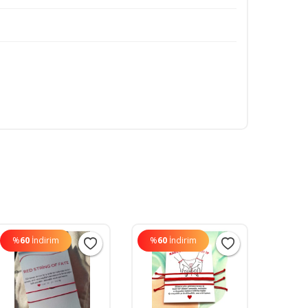
%
60
İndirim
%
60
İndirim
%
60