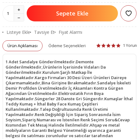
Sepete Ekle
Listeye Ekle
Tavsiye Et
Fiyat Alarmı
1 Yorum
Ürün Açıklaması
Ödeme Seçenekleri
1 Adet Sandalye Gönderilmektedir.Demonte
Gönderilmektedir,Ürünlerin İçerisinde Vidaları Da
Gönderilmektedir.Kurulum Şarjlı Matkap İle
Yapılmaktadır.Kargo Firmaları 30 Desi Üzeri Ürünleri Daireye
Çıkarmamaktadır,Bina Girişine Bırakmaktadır.Sandalye İskeleti
Demir Profilden Üretilmektedir.İç Aksamları Kontra Gürgen
Ağacından Üretilmektedir.Elektrostatik Fırın Boya
Yapılmaktadır.Süngerler 28 Danste Gri Süngerdir.Kumaşlar İthal
Teddy Kumaş + İthal Baby Face Kumaş Çeşitleri
Kullanılmaktadır.Talep Doğrultusunda Renk Üretimi
Yapılmaktadır.Renk Değişikliği İçin Sipariş Sonrasında İsim
Soyisim,Sipariş Numarası ve İstenilen Renk Seçimi Soru&Cevap
Kısmından Tek Mesaj Halinde İletilmelidir.Ahşap ve metal
mobilyaların Garanti Belgesi Yönetmeliği uyarınca garanti
belgesi ile satılması zorunludur ve satıcılar tarafından