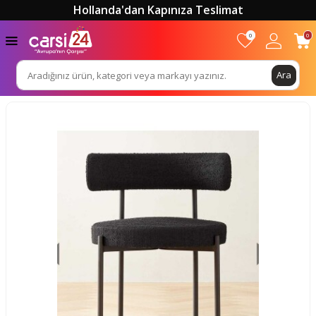
Hollanda'dan Kapınıza Teslimat
0
0
Ara