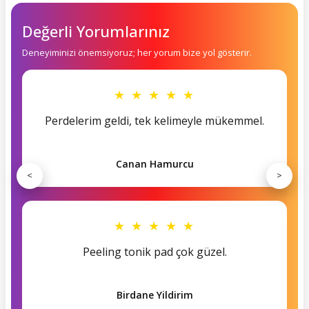
Değerli Yorumlarınız
Deneyiminizi önemsiyoruz; her yorum bize yol gösterir.
★ ★ ★ ★ ★
Perdelerim geldi, tek kelimeyle mükemmel.
Canan Hamurcu
<
>
★ ★ ★ ★ ★
Peeling tonik pad çok güzel.
Birdane Yildirim