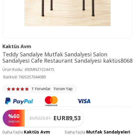
Kaktüs Avm
Teddy Sandalye Mutfak Sandalyesi Salon
Sandalyesi Cafe Restaurant Sandalyesi kaktüs8068
Ürün Kodu:
692MNZ1224415
Barkod:
7435257044089
1 Yorumlar
Yorum Yap
%
60
EUR
89,53
EUR
223,81
İndirim
Kaktüs Avm
Mutfak Sandalyeleri
Daha Fazla
Daha Fazla