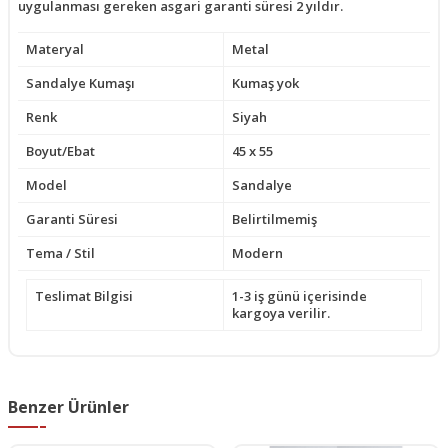
uygulanması gereken asgari garanti süresi 2 yıldır.
Materyal
Metal
Sandalye Kumaşı
Kumaş yok
Renk
Siyah
Boyut/Ebat
45 x 55
Model
Sandalye
Garanti Süresi
Belirtilmemiş
Tema / Stil
Modern
Teslimat Bilgisi
1-3 iş günü içerisinde
kargoya verilir.
Benzer Ürünler