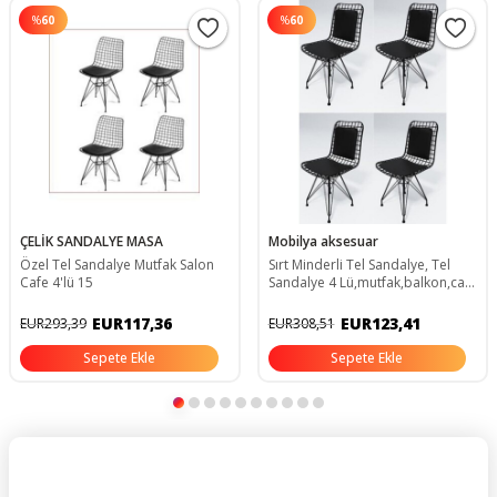
%
60
%
60
ÇELİK SANDALYE MASA
Mobilya aksesuar
Özel Tel Sandalye Mutfak Salon
Sırt Minderli Tel Sandalye, Tel
Cafe 4'lü 15
Sandalye 4 Lü,mutfak,balkon,cafe
dop7966681igo
EUR117,36
EUR123,41
EUR293,39
EUR308,51
Sepete Ekle
Sepete Ekle