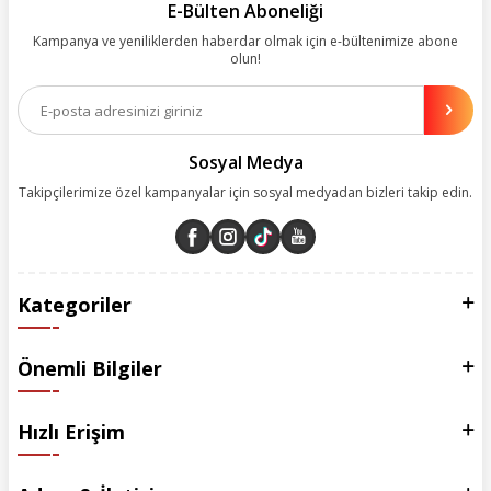
kolay, kusursuz ve keyifli bir alışveriş yolculuğu sunarken deneyiminize
E-Bülten Aboneliği
değer katmak için sürekli çalışıyoruz.
Kampanya ve yeniliklerden haberdar olmak için e-bültenimize abone
olun!
Aynı zamanda App uygulamımızı kullanan müşterilerimize özel indirim
olanakları sunuyoruz. Çalışmalarımızı müşterilerimizin memnuniyetini
esas alarak yürütüyoruz.
Sosyal Medya
Takipçilerimize özel kampanyalar için sosyal medyadan bizleri takip edin.
Kategoriler
Önemli Bilgiler
Hızlı Erişim