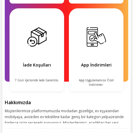
İade Koşulları
App İndirimleri
7 Gün İçerisinde İade Garantisi.
App Uygulamamıza Özel
İndirimler.
Hakkımızda
Müşterilerimize platformumuzda modadan güzelliğe, ev eşyasından
mobilyaya, avizeden ev tekstiline kadar geniş bir kategori yelpazesinde
binlerce ürün seçeneği sunuyoruz. Müşterilerimiz, aradıkları her şeyi
kolayca bularak kusursuz alışveriş deneyiminin keyfini çıkarıyor. Size