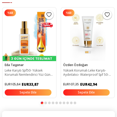
%
68
%
60
Eda Taşpınar
Özden Özdoğan
Leke Karşıtı Spf50- Yüksek
Yüksek Korumalı Leke Karşıtı-
Korumalı Nemlendirici Yüz Güneş
Aydınlatıcı- Waterproof Spf 50-
Kremi- 50 Ml (egx94) EDA-00211
Yüz Güneş Kremi 50ml
EUR33,87
EUR42,94
EUR105,84
EUR107,35
Sepete Ekle
Sepete Ekle