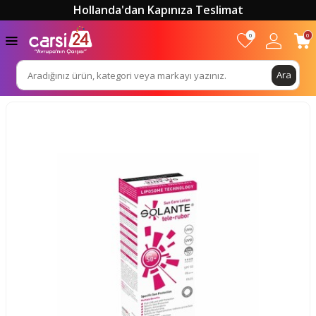
Hollanda'dan Kapınıza Teslimat
0
0
Ara