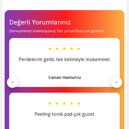
Değerli Yorumlarınız
Deneyiminizi önemsiyoruz; her yorum bize yol gösterir.
★ ★ ★ ★ ★
Perdelerim geldi, tek kelimeyle mükemmel.
Canan Hamurcu
<
>
★ ★ ★ ★ ★
Peeling tonik pad çok güzel.