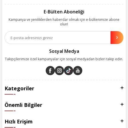
kolayca bularak kusursuz alışveriş deneyiminin keyfini çıkarıyor. Size
kolay, kusursuz ve keyifli bir alışveriş yolculuğu sunarken deneyiminize
E-Bülten Aboneliği
değer katmak için sürekli çalışıyoruz.
Kampanya ve yeniliklerden haberdar olmak için e-bültenimize abone
olun!
Aynı zamanda App uygulamımızı kullanan müşterilerimize özel indirim
olanakları sunuyoruz. Çalışmalarımızı müşterilerimizin memnuniyetini
esas alarak yürütüyoruz.
Sosyal Medya
Takipçilerimize özel kampanyalar için sosyal medyadan bizleri takip edin.
Kategoriler
Önemli Bilgiler
Hızlı Erişim