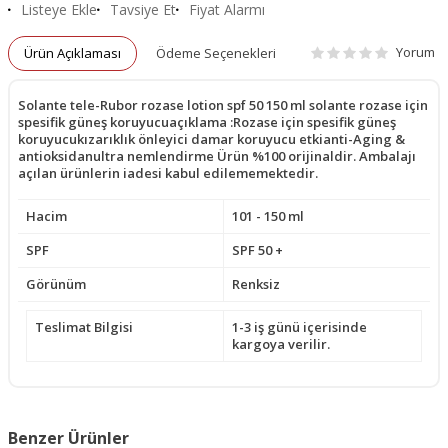
Listeye Ekle
Tavsiye Et
Fiyat Alarmı
Yorum
Ürün Açıklaması
Ödeme Seçenekleri
Solante tele-Rubor rozase lotion spf 50 150 ml solante rozase için
spesifik güneş koruyucuaçıklama :Rozase için spesifik güneş
koruyucukızarıklık önleyici damar koruyucu etkianti-Aging &
antioksidanultra nemlendirme Ürün %100 orijinaldir. Ambalajı
açılan ürünlerin iadesi kabul edilememektedir.
Hacim
101 - 150 ml
SPF
SPF 50 +
Görünüm
Renksiz
Teslimat Bilgisi
1-3 iş günü içerisinde
kargoya verilir.
Benzer Ürünler