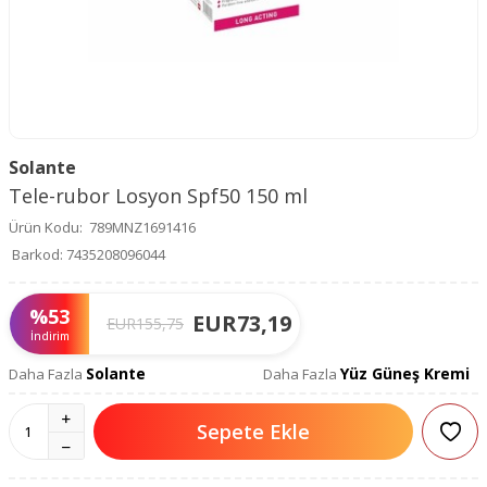
Solante
Tele-rubor Losyon Spf50 150 ml
Ürün Kodu:
789MNZ1691416
Barkod:
7435208096044
%
53
EUR
73,19
EUR
155,75
İndirim
Solante
Yüz Güneş Kremi
Daha Fazla
Daha Fazla
Sepete Ekle