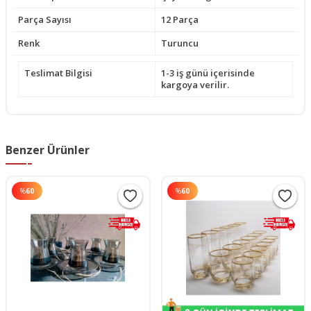
Parça Sayısı
12 Parça
Renk
Turuncu
Teslimat Bilgisi
1-3 iş günü içerisinde
kargoya verilir.
Benzer Ürünler
%
60
%
60