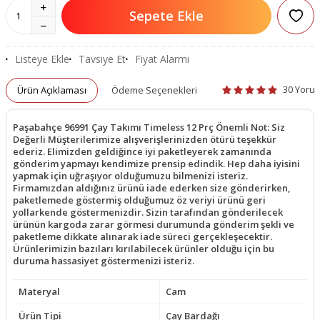
Sepete Ekle
Listeye Ekle
Tavsiye Et
Fiyat Alarmı
30 Yoru
Ürün Açıklaması
Ödeme Seçenekleri
Paşabahçe 96991 Çay Takımı Timeless 12 Prç Önemli Not: Siz
Değerli Müşterilerimize alışverişlerinizden ötürü teşekkür
ederiz. Elimizden geldiğince iyi paketleyerek zamanında
gönderim yapmayı kendimize prensip edindik. Hep daha iyisini
yapmak için uğraşıyor olduğumuzu bilmenizi isteriz.
Firmamızdan aldığınız ürünü iade ederken size gönderirken,
paketlemede göstermiş olduğumuz öz veriyi ürünü geri
yollarkende göstermenizdir. Sizin tarafından gönderilecek
ürünün kargoda zarar görmesi durumunda gönderim şekli ve
paketleme dikkate alınarak iade süreci gerçekleşecektir.
Ürünlerimizin bazıları kırılabilecek ürünler olduğu için bu
duruma hassasiyet göstermenizi isteriz.
Materyal
Cam
Ürün Tipi
Çay Bardağı