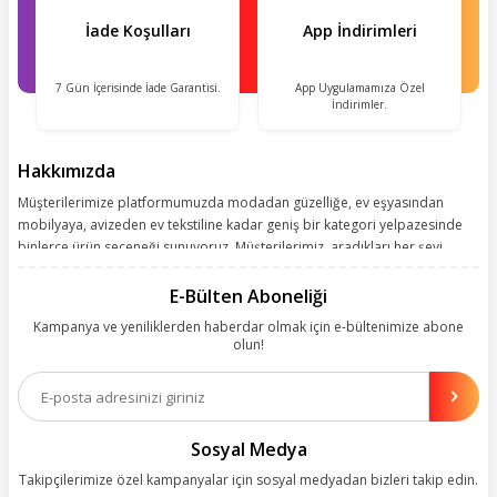
İade Koşulları
App İndirimleri
7 Gün İçerisinde İade Garantisi.
App Uygulamamıza Özel
İndirimler.
Hakkımızda
Müşterilerimize platformumuzda modadan güzelliğe, ev eşyasından
mobilyaya, avizeden ev tekstiline kadar geniş bir kategori yelpazesinde
binlerce ürün seçeneği sunuyoruz. Müşterilerimiz, aradıkları her şeyi
kolayca bularak kusursuz alışveriş deneyiminin keyfini çıkarıyor. Size
kolay, kusursuz ve keyifli bir alışveriş yolculuğu sunarken deneyiminize
E-Bülten Aboneliği
değer katmak için sürekli çalışıyoruz.
Kampanya ve yeniliklerden haberdar olmak için e-bültenimize abone
olun!
Aynı zamanda App uygulamımızı kullanan müşterilerimize özel indirim
olanakları sunuyoruz. Çalışmalarımızı müşterilerimizin memnuniyetini
esas alarak yürütüyoruz.
Sosyal Medya
Takipçilerimize özel kampanyalar için sosyal medyadan bizleri takip edin.