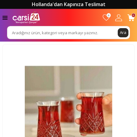
Hollanda'dan Kapınıza Teslimat
0
0
Ara