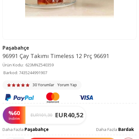
Paşabahçe
96991 Çay Takımı Timeless 12 Prç 96691
Ürün Kodu:
623MNZ540359
Barkod:
7435244991907
30 Yorumlar
Yorum Yap
%
60
EUR
40,52
EUR
101,30
İndirim
Paşabahçe
Bardak
Daha Fazla
Daha Fazla