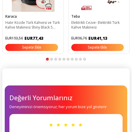
Karaca
Teba
Hatır Közde Türk Kahvesi ve Türk
Elektrikli Cezve- Elektrikli Türk
Kahve Makinesi Shiny Black 5
Kahve Makinesi
Fincan Kapasiteli Bol Köpüklü
EUR77,43
EUR41,13
EUR193,56
EUR96,76
Sepete Ekle
Sepete Ekle
Değerli Yorumlarınız
Deneyiminizi önemsiyoruz; her yorum bize yol gösterir.
★ ★ ★ ★ ★