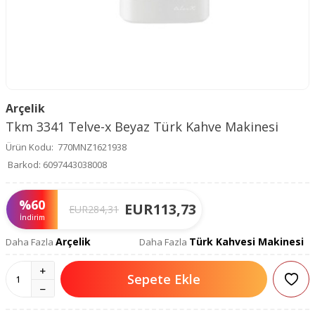
Arçelik
Tkm 3341 Telve-x Beyaz Türk Kahve Makinesi
Ürün Kodu:
770MNZ1621938
Barkod:
6097443038008
%
60
EUR
113,73
EUR
284,31
İndirim
Arçelik
Türk Kahvesi Makinesi
Daha Fazla
Daha Fazla
Sepete Ekle