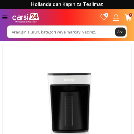
Hollanda'dan Kapınıza Teslimat
0
0
Ara