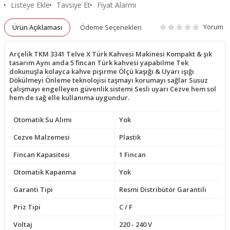
Listeye Ekle
Tavsiye Et
Fiyat Alarmı
Yorum
Ürün Açıklaması
Ödeme Seçenekleri
Arçelik TKM 3341 Telve X Türk Kahvesi Makinesi Kompakt & şık
tasarım Aynı anda 5 fincan Türk kahvesi yapabilme Tek
dokunuşla kolayca kahve pişirme Ölçü kaşığı & Uyarı ışığı
Dökülmeyi Önleme teknolojisi taşmayı korumayı sağlar Susuz
çalışmayı engelleyen güvenlik sistemi Sesli uyarı Cezve hem sol
hem de sağ elle kullanıma uygundur.
Otomatik Su Alımı
Yok
Cezve Malzemesi
Plastik
Fincan Kapasitesi
1 Fincan
Otomatik Kapanma
Yok
Garanti Tipi
Resmi Distribütör Garantili
Priz Tipi
C / F
Voltaj
220 - 240 V