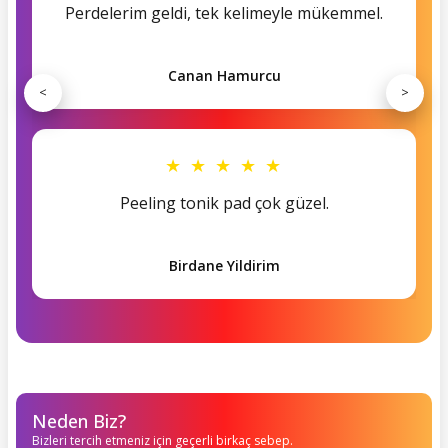
Perdelerim geldi, tek kelimeyle mükemmel.
Canan Hamurcu
<
>
★ ★ ★ ★ ★
Peeling tonik pad çok güzel.
Birdane Yildirim
Neden Biz?
Bizleri tercih etmeniz için geçerli birkaç sebep.