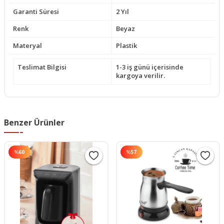
Garanti Süresi
2 Yıl
Renk
Beyaz
Materyal
Plastik
Teslimat Bilgisi
1-3 iş günü içerisinde
kargoya verilir.
Benzer Ürünler
%
60
%
57