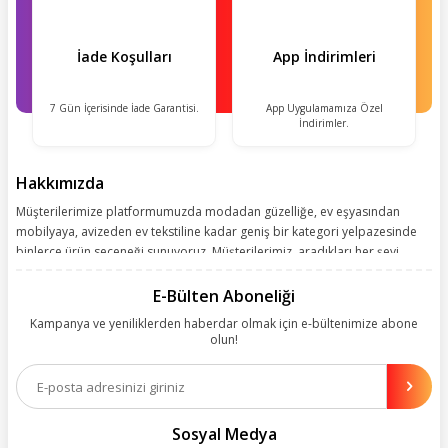
İade Koşulları
App İndirimleri
7 Gün İçerisinde İade Garantisi.
App Uygulamamıza Özel
İndirimler.
Hakkımızda
Müşterilerimize platformumuzda modadan güzelliğe, ev eşyasından
mobilyaya, avizeden ev tekstiline kadar geniş bir kategori yelpazesinde
binlerce ürün seçeneği sunuyoruz. Müşterilerimiz, aradıkları her şeyi
kolayca bularak kusursuz alışveriş deneyiminin keyfini çıkarıyor. Size
kolay, kusursuz ve keyifli bir alışveriş yolculuğu sunarken deneyiminize
E-Bülten Aboneliği
değer katmak için sürekli çalışıyoruz.
Kampanya ve yeniliklerden haberdar olmak için e-bültenimize abone
olun!
Aynı zamanda App uygulamımızı kullanan müşterilerimize özel indirim
olanakları sunuyoruz. Çalışmalarımızı müşterilerimizin memnuniyetini
esas alarak yürütüyoruz.
Sosyal Medya