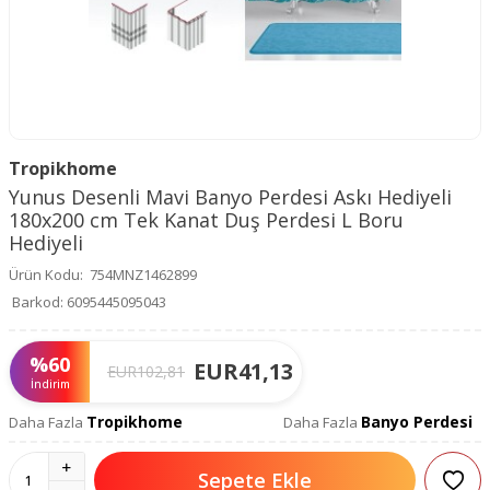
Tropikhome
Yunus Desenli Mavi Banyo Perdesi Askı Hediyeli
180x200 cm Tek Kanat Duş Perdesi L Boru
Hediyeli
Ürün Kodu:
754MNZ1462899
Barkod:
6095445095043
%
60
EUR
41,13
EUR
102,81
İndirim
Tropikhome
Banyo Perdesi
Daha Fazla
Daha Fazla
Sepete Ekle