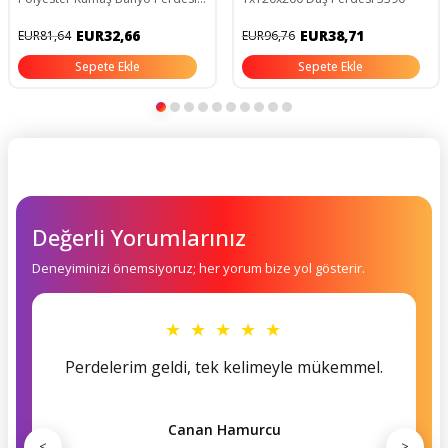
Tek Kanat Banyo Dekorasyon
Perdesi 180x200 Cm
EUR32,66
EUR38,71
EUR81,64
EUR96,76
Sepete Ekle
Sepete Ekle
Değerli Yorumlarınız
Deneyiminizi önemsiyoruz; her yorum bize yol gösterir.
★ ★ ★ ★ ★
Perdelerim geldi, tek kelimeyle mükemmel.
Canan Hamurcu
<
>