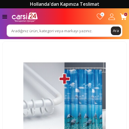
Hollanda'dan Kapınıza Teslimat
0
0
Ara