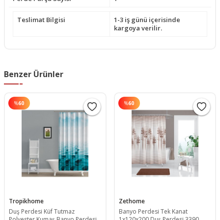
Teslimat Bilgisi
1-3 iş günü içerisinde
kargoya verilir.
Benzer Ürünler
%
60
%
60
Tropikhome
Zethome
Duş Perdesi Küf Tutmaz
Banyo Perdesi Tek Kanat
Polyester Kumaş Banyo Perdesi
1x120x200 Duş Perdesi 3390