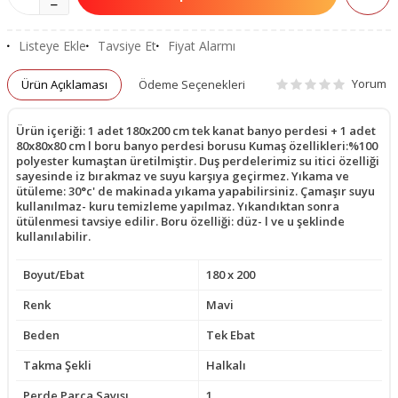
Listeye Ekle
Tavsiye Et
Fiyat Alarmı
Yorum
Ürün Açıklaması
Ödeme Seçenekleri
Ürün içeriği: 1 adet 180x200 cm tek kanat banyo perdesi + 1 adet
80x80x80 cm l boru banyo perdesi borusu Kumaş özellikleri:%100
polyester kumaştan üretilmiştir. Duş perdelerimiz su itici özelliği
sayesinde iz bırakmaz ve suyu karşıya geçirmez. Yıkama ve
ütüleme: 30°c' de makinada yıkama yapabilirsiniz. Çamaşır suyu
kullanılmaz- kuru temizleme yapılmaz. Yıkandıktan sonra
ütülenmesi tavsiye edilir. Boru özelliği: düz- l ve u şeklinde
kullanılabilir.
Boyut/Ebat
180 x 200
Renk
Mavi
Beden
Tek Ebat
Takma Şekli
Halkalı
Perde Parça Sayısı
1