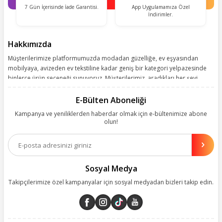
7 Gün İçerisinde İade Garantisi.
App Uygulamamıza Özel
İndirimler.
Hakkımızda
Müşterilerimize platformumuzda modadan güzelliğe, ev eşyasından
mobilyaya, avizeden ev tekstiline kadar geniş bir kategori yelpazesinde
binlerce ürün seçeneği sunuyoruz. Müşterilerimiz, aradıkları her şeyi
kolayca bularak kusursuz alışveriş deneyiminin keyfini çıkarıyor. Size
kolay, kusursuz ve keyifli bir alışveriş yolculuğu sunarken deneyiminize
E-Bülten Aboneliği
değer katmak için sürekli çalışıyoruz.
Kampanya ve yeniliklerden haberdar olmak için e-bültenimize abone
olun!
Aynı zamanda App uygulamımızı kullanan müşterilerimize özel indirim
olanakları sunuyoruz. Çalışmalarımızı müşterilerimizin memnuniyetini
esas alarak yürütüyoruz.
Sosyal Medya
Takipçilerimize özel kampanyalar için sosyal medyadan bizleri takip edin.