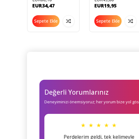
 Çatlak
Masaj Tahtası
Tarak Saç Masaj
EUR34,47
EUR19,95
l
(Klasik Model)
Tarağı 3 lü Set
Sepete Ekle
Sepete Ekle
Değerli Yorumlarınız
Deneyiminizi önemsiyoruz; her yorum bize yol göst
★ ★ ★ ★ ★
Perdelerim geldi, tek kelimeyle