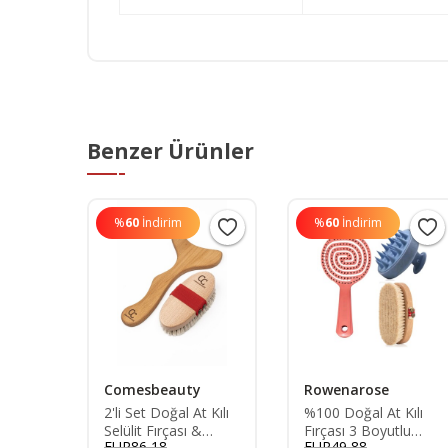
Benzer Ürünler
%
60
İndirim
%
60
İndirim
Comesbeauty
Rowenarose
rça
2'li Set Doğal At Kılı
%100 Doğal At Kılı
Selülit Fırçası &
Fırçası 3 Boyutlu
EUR86,18
EUR49,88