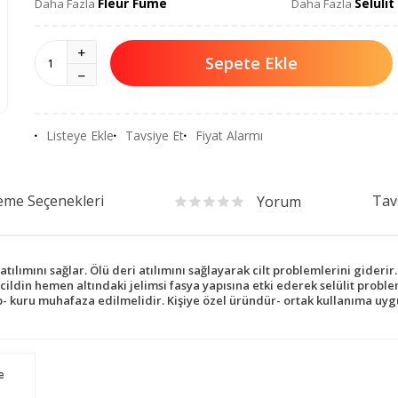
Fleur Fume
Selülit
Daha Fazla
Daha Fazla
Sepete Ekle
Listeye Ekle
Tavsiye Et
Fiyat Alarmı
me Seçenekleri
Tav
Yorum
tılımını sağlar. Ölü deri atılımını sağlayarak cilt problemlerini giderir.
 cildin hemen altındaki jelimsi fasya yapısına etki ederek selülit probl
ıp- kuru muhafaza edilmelidir. Kişiye özel üründür- ortak kullanıma uyg
e