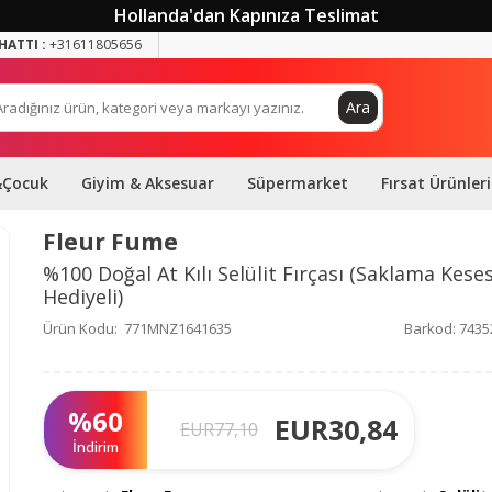
Hollanda'dan Kapınıza Teslimat
HATTI :
+31611805656
Ara
&Çocuk
Giyim & Aksesuar
Süpermarket
Fırsat Ürünleri
Fleur Fume
%100 Doğal At Kılı Selülit Fırçası (Saklama Keses
Hediyeli)
Ürün Kodu:
771MNZ1641635
Barkod:
7435
%
60
EUR
30,84
EUR
77,10
İndirim