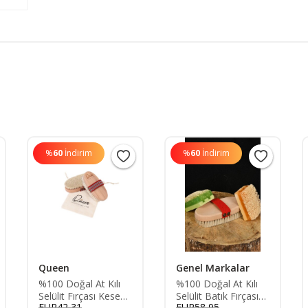
%
60
İndirim
%
60
İndirim
Queen
Genel Markalar
%100 Doğal At Kılı
%100 Doğal At Kılı
Selülit Fırçası Kesesi
Selülit Batık Fırçası
EUR42,31
EUR58,95