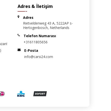
Adres & İletişim
Adres
Rietveldenweg 43 A, 5222AP s-
Hertogenbosch, Netherlands
Telefon Numarası
+31611805656
azan!
)
E-Posta
info@carsi24.com