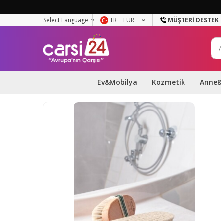
Select Language
▼
TR − EUR
MÜŞTERI DESTEK 
Ev&Mobilya
Kozmetik
Anne