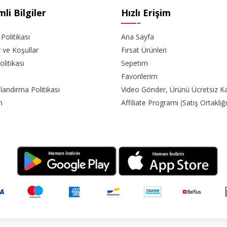
li Bilgiler
Hızlı Erişim
k Politikası
Ana Sayfa
r ve Koşullar
Fırsat Ürünleri
olitikası
Sepetim
Favorilerim
landırma Politikası
Video Gönder, Ürünü Ücretsiz K
m
Affiliate Programı (Satış Ortaklığı