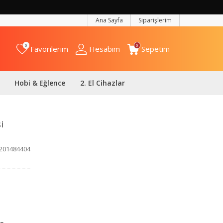
Ana Sayfa
Siparişlerim
0
0
Favorilerim
Hesabım
Sepetim
Hobi & Eğlence
2. El Cihazlar
i
201484404