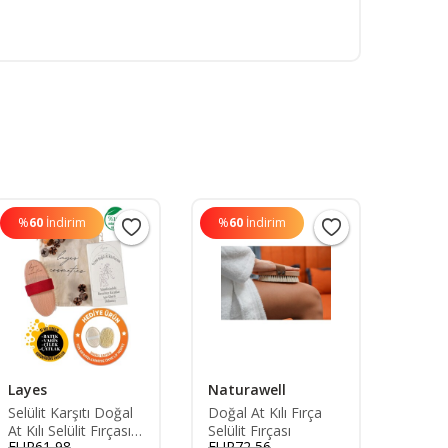
%
60
İndirim
%
60
İndirim
%
60
Layes
Naturawell
Kitch
Selülit Karşıtı Doğal
Doğal At Kılı Fırça
2li Se
At Kılı Selülit Fırçası
Selülit Fırçası
At Kılı
EUR61,98
EUR72,56
EUR43