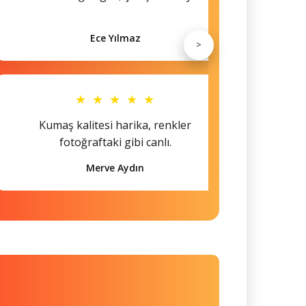
Ece Yılmaz
>
★ ★ ★ ★ ★
Kumaş kalitesi harika, renkler
Hem s
fotoğraftaki gibi canlı.
Merve Aydın